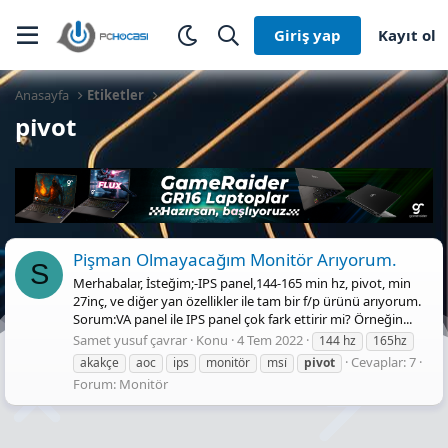
Giriş yap
Kayıt ol
Anasayfa
Etiketler
pi̇vot
Pişman Olmayacağım Monitör Arıyorum.
S
Merhabalar, İsteğim;-IPS panel,144-165 min hz, pivot, min
27inç, ve diğer yan özellikler ile tam bir f/p ürünü arıyorum.
Sorum:VA panel ile IPS panel çok fark ettirir mi? Örneğin...
Samet yusuf çavrar
Konu
4 Tem 2022
144 hz
165hz
Cevaplar: 7
akakçe
aoc
ips
monitör
msi̇
pi̇vot
Forum:
Monitör