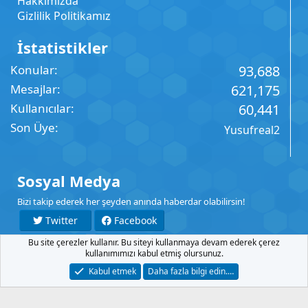
Hakkımızda
Gizlilik Politikamız
İstatistikler
Konular
93,688
Mesajlar
621,175
Kullanıcılar
60,441
Son Üye
Yusufreal2
Sosyal Medya
Bizi takip ederek her şeyden anında haberdar olabilirsin!
Twitter
Facebook
Bu site çerezler kullanır. Bu siteyi kullanmaya devam ederek çerez
YouTube
Instagram
kullanımımızı kabul etmiş olursunuz.
Kabul etmek
Daha fazla bilgi edin.…
İletişim
Şartlar
Gizlilik
Yardım
Anasayfa
R
S
S