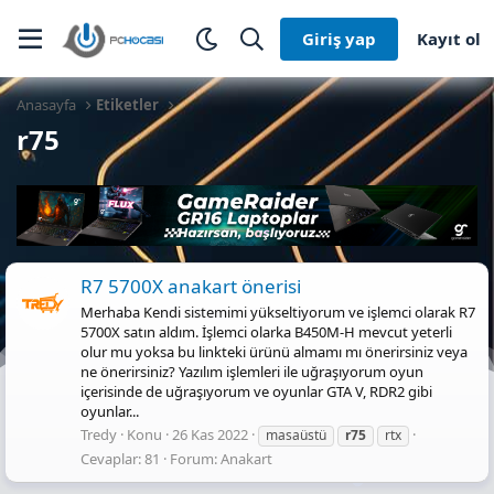
Giriş yap
Kayıt ol
Anasayfa
Etiketler
r75
R7 5700X anakart önerisi
Merhaba Kendi sistemimi yükseltiyorum ve işlemci olarak R7
5700X satın aldım. İşlemci olarka B450M-H mevcut yeterli
olur mu yoksa bu linkteki ürünü almamı mı önerirsiniz veya
ne önerirsiniz? Yazılım işlemleri ile uğraşıyorum oyun
içerisinde de uğraşıyorum ve oyunlar GTA V, RDR2 gibi
oyunlar...
Tredy
Konu
26 Kas 2022
masaüstü
r75
rtx
Cevaplar: 81
Forum:
Anakart