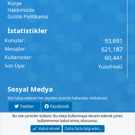
Künye
Hakkımızda
Gizlilik Politikamız
İstatistikler
Konular
93,691
Mesajlar
621,187
Kullanıcılar
60,441
Son Üye
Yusufreal2
Sosyal Medya
Bizi takip ederek her şeyden anında haberdar olabilirsin!
Twitter
Facebook
Bu site çerezler kullanır. Bu siteyi kullanmaya devam ederek çerez
YouTube
Instagram
kullanımımızı kabul etmiş olursunuz.
Kabul etmek
Daha fazla bilgi edin.…
İletişim
Şartlar
Gizlilik
Yardım
Anasayfa
R
S