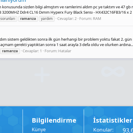
onusunda sizden bilgi almıştım ve ramlerimi aldım pc ye taktım ve 47 gb r
B 3200MHZ Ddr4 CL16 Dımm Hyperx Fury Black Serısı - HX432C16FB3/16 x 2 
Cevaplar: 2
Forum:
RAM
sorunları
ramarıza
yardım
aldım sistem geldikten sonra ilk gün herhangi bir problem yoktu fakat 2. gün s
çmam gerekti yaptıktan sonra 1 saat arayla 3 defa oldu ve olurken ardına..
Cevaplar: 1
Forum:
Hatalar
ramarıza
Bilgilendirme
İstatistikler
Künye
Konular
93,