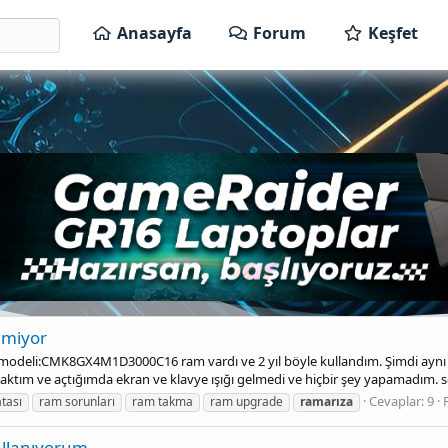
Anasayfa
Forum
Keşfet
mi̇yor
 modeli:CMK8GX4M1D3000C16 ram vardı ve 2 yıl böyle kullandım. Şimdi ayn
 taktım ve açtığımda ekran ve klavye ışığı gelmedi ve hiçbir şey yapamadım. s
Cevaplar: 9
tası
ram sorunları
ram takma
ram upgrade
ramarıza
ullanıyorum