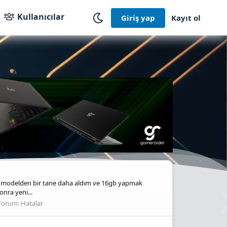
Kullanıcılar
Giriş yap
Kayıt ol
ı modelden bir tane daha aldım ve 16gb yapmak
onra yeni...
Forum:
Hatalar