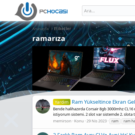
Anasayfa
Etiketler
ramarıza
Ram Yükselti̇nce Ekran Gel
Yardım
Bende halihazırda Corsair 8gb 3000mhz CL16
istiyorum sistemi. 2 slot var sistemde 2. slota
memirson
Konu
29 Nis 2023
ram
ram ha
2 Farklı Ram Aynı Cl Ve Ayni Hz' K