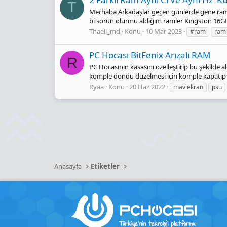
T
Merhaba Arkadaşlar geçen günlerde gene ram k
bi sorun olurmu aldığım ramler Kıngston 16G
Thaell_md
Konu
10 Mar 2023
#ram
ram 
PC Hocası BitFenix Arızalı RAM
R
PC Hocasının kasasını özelleştirip bu şekilde 
komple dondu düzelmesi için komple kapatıp a
Ryaa
Konu
20 Haz 2022
maviekran
psu
Anasayfa
Etiketler