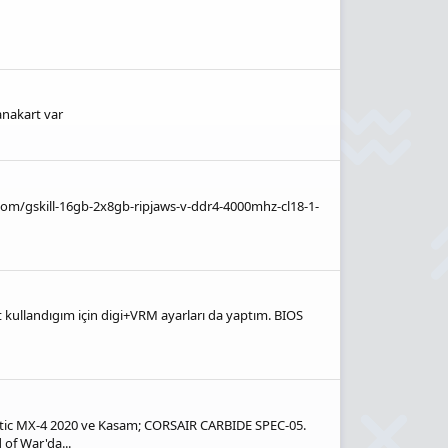
anakart var
r.com/gskill-16gb-2x8gb-ripjaws-v-ddr4-4000mhz-cl18-1-
ullandıgım için digi+VRM ayarları da yaptım. BIOS
Arctic MX-4 2020 ve Kasam; CORSAIR CARBIDE SPEC-05.
of War'da...