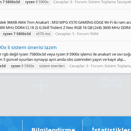
Cevaplar: 6
Forum:
Sistem Toplama Tavsiyele
n
7
5800x3d
ryzen
9 5900x
irdek 96MB AM4 7nm Anakart : MSI MPG X570 GAMING EDGE Wi-Fi iki ram aras
) 4000 MHz DDR4 CL18 2) G.Skill Trident Z Neo RGB 16 GB (2x8) 3600 MHz DDR4
Cevaplar: 5
Forum:
RAM
ryzen
7
5800x3d
x570 msi
x li sistem önerisi lazım
r rgb değil ryzen 75800x3d veya ryzen 9 5900x işlemci ile anakart ve sıvı soğ
on 5 güncel oyunları oynayıp ayni anda obs üzerinden yayın ve kayıt alıp...
Cevaplar: 3
Forum:
Sistem Toplama
x3d
ryzen
9 5900x
sistem önerileri
Bilgilendirme
İstatistikler