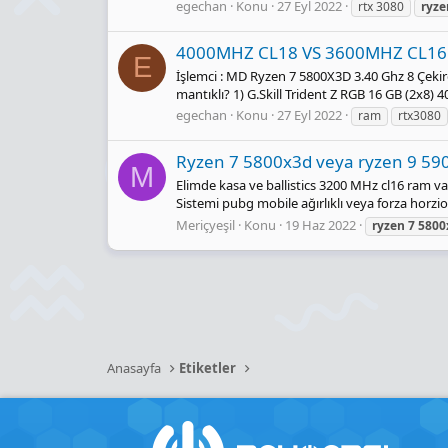
egechan
Konu
27 Eyl 2022
rtx 3080
ryze
4000MHZ CL18 VS 3600MHZ CL16
E
İşlemci : MD Ryzen 7 5800X3D 3.40 Ghz 8 Çek
mantıklı? 1) G.Skill Trident Z RGB 16 GB (2x8
egechan
Konu
27 Eyl 2022
ram
rtx3080
Ryzen 7 5800x3d veya ryzen 9 5900
M
Elimde kasa ve ballistics 3200 MHz cl16 ram va
Sistemi pubg mobile ağırlıklı veya forza horzi
Meriçyeşil
Konu
19 Haz 2022
ryzen
7
5800
Anasayfa
Etiketler