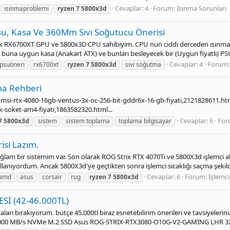
Cevaplar: 4
Forum:
Isınma Sorunları
ısınmaproblemi
ryzen
7
5800x3d
u, Kasa Ve 360Mm Sıvı Soğutucu Önerisi
rak RX6700XT GPU ve 5800x3D CPU sahibiyim. CPU nun ciddi derceden ısınm
buna uygun kasa (Anakart ATX) ve bunları besleyecek bir (Uygun fiyatlı) PSU
Cevaplar: 4
Forum
psuöneri
rx6700xt
ryzen
7
5800x3d
sıvı soğutma
ma Rehberi
msi-rtx-4080-16gb-ventus-3x-oc-256-bit-gddr6x-16-gb-fiyati,2121828611.h
-soket-am4-fiyati,1863582320.html...
Cevaplar: 6
For
7
5800x3d
si̇stem
si̇stem toplama
toplama bilgisayar
si Lazım.
ağlam bir sistemim var. Son olarak ROG Strix RTX 4070Ti ve 5800X3d işlemci
anıyordum. Ancak 5800X3d'ye geçtikten sonra işlemci sıcaklığı saçma şekild
Cevaplar: 6
Forum:
İşlemci
amd
asus
corsair
rog
ryzen
7
5800x3d
Sİ (42-46.000TL)
ları bırakıyorum. bütçe 45.000tl biraz esnetebilirim önerileri ve tavsiyeler
000 MB/s NVMe M.2 SSD Asus ROG-STRIX-RTX3080-O10G-V2-GAMING LHR 320