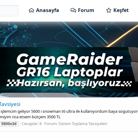
Anasayfa
Forum
Keşfet
Tavsiyesi
lemcim geliyor 5600 i snowman t6 ultra ile kullanıyordum baya sogutuyor
r miyim rica etsem bütçem 3500 TL
Cevaplar: 8
Forum:
Sistem Toplama Tavsiyeleri
7
5800x3d