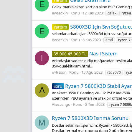
Yardım
E
Galax marka ekran kartları alınır mı ? Gaming
ewseckin
Konu
12 Kas 2023
galax
ryzen
5800X3D Için Sıvı Soğutuc
Yardım
E
selamlar arkadaşlar . 5800x3d için sıvı soğutu
ewseckin
Konu
8 Kas 2023
amd
ryzen
7
Nasıl Sistem
35.000-45.000 TL
I
Arkadaşlar sadece gidip mağazadan teslim alab
35v-dual-kit-ram.html...
iv4rsson
Konu
15 Ağu 2023
rtx 3070
ryz
Ryzen 7 5800X3D Stabil Ayar
Soru
A
Anakart: B550 F Gaming WI-FI2 PSU: RM750X. 
üzerinden PBO ayarları ve ufak bir offset volt
Atescengo
Konu
8 Tem 2023
ryzen
7
5800
Ryzen 7 5800X3D Isınma Sorunu
M
Dostlar selamlar. İşlemcim; Ryzen 7 5800x3d,
Dostlar termal macunumu daha 2 gün önce yeni