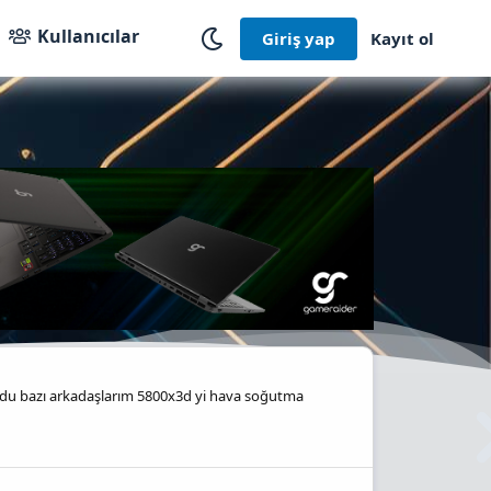
Kullanıcılar
Giriş yap
Kayıt ol
du bazı arkadaşlarım 5800x3d yi hava soğutma