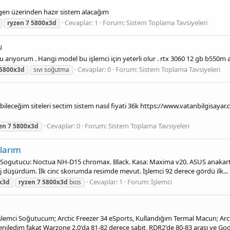
 gen üzerinden hazır sistem alacağım
Cevaplar: 1
Forum:
Sistem Toplama Tavsiyeleri
ryzen
7
5800x3d
u
cu arıyorum . Hangi model bu işlemci için yeterli olur . rtx 3060 12 gb b550m 
Cevaplar: 0
Forum:
Sistem Toplama Tavsiyeleri
5800x3d
sıvı soğutma
ileceğim siteleri sectim sistem nasıl fiyati 36k https://www.vatanbilgisaya
Cevaplar: 0
Forum:
Sistem Toplama Tavsiyeleri
en
7
5800x3d
larım
Sogutucu: Noctua NH-D15 chromax. Black. Kasa: Maxima v20. ASUS anakart k
aj düşürdüm. İlk cinc skorumda resimde mevut. İşlemci 92 derece gördü ilk...
Cevaplar: 1
Forum:
İşlemci
x3d
ryzen
7
5800x3d
bios
 İşlemci Soğutucum; Arctic Freezer 34 eSports, Kullandığım Termal Macun; 
ledim fakat Warzone 2.0'da 81-82 derece sabit, RDR2'de 80-83 arası ve God 