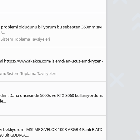
a problemi olduğunu biliyorum bu sebepten 360mm sıvı
...
:
Sistem Toplama Tavsiyeleri
tml https://www.akakce.com/islemci/en-ucuz-amd-ryzen-
um:
Sistem Toplama Tavsiyeleri
 aldım. Daha öncesinde 5600x ve RTX 3060 kullanıyordum.
e...
inizi bekliyorum. MSI MPG VELOX 100R ARGB 4 Fanlı E-ATX
 Bit GDDR6X...