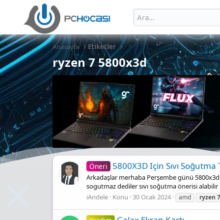
Anasayfa
Etiketler
ryzen 7 5800x3d
5800X3D Için Sıvı Soğutma 
Öneri
Arkadaşlar merhaba Perşembe günü 5800x3d iş
sogutmaz dediler sıvı soğutma önerisi alabili
iAndele
Konu
30 Ocak 2024
amd
ryzen
Galax Ekran Kartı