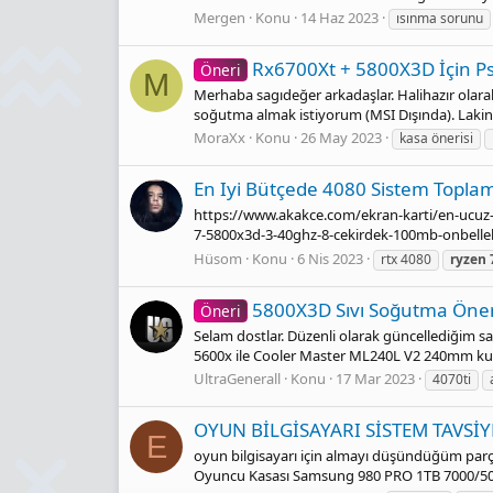
Mergen
Konu
14 Haz 2023
ısınma sorunu
Rx6700Xt + 5800X3D İçin Ps
Öneri
M
Merhaba sagıdeğer arkadaşlar. Halihazır ola
soğutma almak istiyorum (MSI Dışında). Lakin 
MoraXx
Konu
26 May 2023
kasa önerisi
En Iyi Bütçede 4080 Sistem Topla
https://www.akakce.com/ekran-karti/en-ucuz-
7-5800x3d-3-40ghz-8-cekirdek-100mb-onbellek
Hüsom
Konu
6 Nis 2023
rtx 4080
ryzen
5800X3D Sıvı Soğutma Öneri
Öneri
Selam dostlar. Düzenli olarak güncellediğim s
5600x ile Cooler Master ML240L V2 240mm kull
UltraGenerall
Konu
17 Mar 2023
4070ti
OYUN BİLGİSAYARI SİSTEM TAVSİYE
E
oyun bilgisayarı için almayı düşündüğüm parça
Oyuncu Kasası Samsung 980 PRO 1TB 7000/5