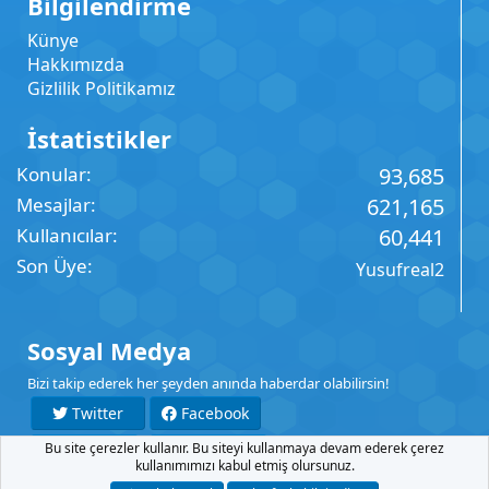
Bilgilendirme
Künye
Hakkımızda
Gizlilik Politikamız
İstatistikler
Konular
93,685
Mesajlar
621,165
Kullanıcılar
60,441
Son Üye
Yusufreal2
Sosyal Medya
Bizi takip ederek her şeyden anında haberdar olabilirsin!
Twitter
Facebook
Bu site çerezler kullanır. Bu siteyi kullanmaya devam ederek çerez
YouTube
Instagram
kullanımımızı kabul etmiş olursunuz.