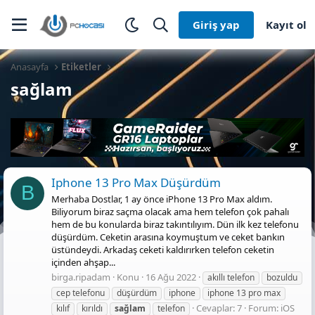
Giriş yap
Kayıt ol
Anasayfa
Etiketler
sağlam
Iphone 13 Pro Max Düşürdüm
B
Merhaba Dostlar, 1 ay önce iPhone 13 Pro Max aldım.
Biliyorum biraz saçma olacak ama hem telefon çok pahalı
hem de bu konularda biraz takıntılıyım. Dün ilk kez telefonu
düşürdüm. Ceketin arasına koymuştum ve ceket bankın
üstündeydi. Arkadaş ceketi kaldırırken telefon ceketin
içinden ahşap...
birga.ripadam
Konu
16 Ağu 2022
akıllı telefon
bozuldu
cep telefonu
düşürdüm
iphone
iphone 13 pro max
Cevaplar: 7
Forum:
iOS
kılıf
kırıldı
sağlam
telefon