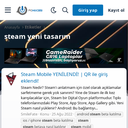
Giriş yap
Kayıt ol
Anasayfa
Etiketler
steam yeni tasarım
Steam Mobile YENİLENDİ! | QR ile giriş
eklendi!
Steam Nedir? Steam'ı anlatmam için özel olarak açıklamalar
sarfetmeme gerek yok sanırım? Yine de Steam ile ilk kez
karışılacaklar için, Steam bir Dijital Oyun platformudur. Tıpkı
telefonlarınızdaki Play Store, App Store, App Gallery gibi. Yeni
Steam nasıl yüklenir? Android: Bu bağlantıyı...
SmileFate
Konu
25 Ağu 2022
android
steam
beta katılma
ios / iphone
steam
beta katılma
steam
steam
betaya nasıl katılınır
steam
mobil