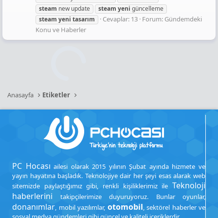
steam
new update
steam
yeni
güncelleme
Cevaplar: 13
Forum:
Gündemdeki
steam
yeni
tasarım
Konu ve Haberler
Anasayfa
Etiketler
PC Hocası
ailesi olarak 2015 yılının Şubat ayında hizmete ve
yayın hayatına başladık. Teknolojiye dair her şeyi esas alarak web
Teknoloji
sitemizde paylaştığımız gibi, renkli kişiliklerimiz ile
haberlerini
takipçilerimize duyuruyoruz. Bunlar oyunlar,
donanımlar
otomobil
, mobil yazılımlar,
, sektörel haberler ve
sosyal medya gündemleri gibi güncel ve kaliteli içeriklerdir.