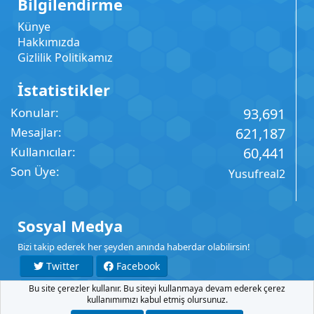
Bilgilendirme
Künye
Hakkımızda
Gizlilik Politikamız
İstatistikler
Konular
93,691
Mesajlar
621,187
Kullanıcılar
60,441
Son Üye
Yusufreal2
Sosyal Medya
Bizi takip ederek her şeyden anında haberdar olabilirsin!
Twitter
Facebook
Bu site çerezler kullanır. Bu siteyi kullanmaya devam ederek çerez
YouTube
Instagram
kullanımımızı kabul etmiş olursunuz.