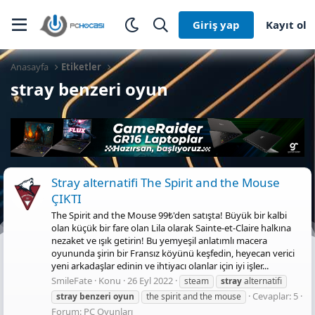
Giriş yap
Kayıt ol
Anasayfa
Etiketler
stray benzeri oyun
Stray alternatifi The Spirit and the Mouse
ÇIKTI
The Spirit and the Mouse 99₺'den satışta! Büyük bir kalbi
olan küçük bir fare olan Lila olarak Sainte-et-Claire halkına
nezaket ve ışık getirin! Bu yemyeşil anlatımlı macera
oyununda şirin bir Fransız köyünü keşfedin, heyecan verici
yeni arkadaşlar edinin ve ihtiyacı olanlar için iyi işler...
SmileFate
Konu
26 Eyl 2022
steam
stray
alternatifi
Cevaplar: 5
stray
benzeri
oyun
the spirit and the mouse
Forum:
PC Oyunları