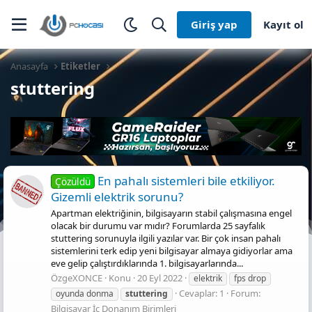
Giriş yap
Kayıt ol
Anasayfa
Etiketler
stuttering
En pahalı sistemleri bile etkiliyor.
Çözüldü
Gizemli elektrik sorunu?
Apartman elektriğinin, bilgisayarın stabil çalışmasına engel
olacak bir durumu var mıdır? Forumlarda 25 sayfalık
stuttering sorunuyla ilgili yazılar var. Bir çok insan pahalı
sistemlerini terk edip yeni bilgisayar almaya gidiyorlar ama
eve gelip çalıştırdıklarında 1. bilgisayarlarında...
ÖzgeXONCE
Konu
20 Eyl 2022
elektrik
fps drop
Cevaplar: 1
Forum:
oyunda donma
stuttering
Bilgisayar İç Donanım Birimleri