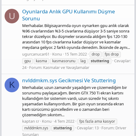
Oyunlarda Anlık GPU Kullanımı Düşme
U
Sorunu
Merhabalar. Bilgisayarımda oyun oynarken gpu anlık olarak
%96 civarlarından %3-5 civarlarına düşüyor 3-5 saniye sonra
tekrar düzeliyor. Bu düşmeler sırasında aldığım fps 120-130
arasından 10 fps civarlarına kadar düşüyor ve kasmalar
meydana geliyor. 2 farklı oyunda denedim. İkisinde de aynı...
ugurcanucar61
Konu
15 Tem 2022
drop
fps drop
Cevaplar:
gpu
kasma
kasmasorunu
lag
stuttering
24
Forum:
Kasmalar ve Yavaşlamalar
nvlddmkm.sys Gecikmesi Ve Stuttering
K
Merhabalar, uzun zamandır yaşadığım ve çözemediğim bir
sorunumu paylaşacağım. Benim GTX 750 Ti ekran kartını
kullandığım bir sistemim vardı, uzun süredir hiç sıkıntı
yaşamadan kullanıyordum. Bir gün oyun sırasında ekran
kartı sürücümü güncelledim ve o zamandan beri
çözemediğim sıkıntım...
kaptan r.r
Konu
4 Tem 2022
fps fazla ama kasıyor
Cevaplar: 13
Forum:
Driver
nvlddmkm.sys
stuttering
Sorunları