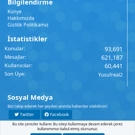
Bilgilendirme
Künye
Hakkımızda
Gizlilik Politikamız
İstatistikler
Konular
93,691
Mesajlar
621,187
Kullanıcılar
60,441
Son Üye
Yusufreal2
Sosyal Medya
Bizi takip ederek her şeyden anında haberdar olabilirsin!
Twitter
Facebook
Bu site çerezler kullanır. Bu siteyi kullanmaya devam ederek çerez
YouTube
Instagram
kullanımımızı kabul etmiş olursunuz.