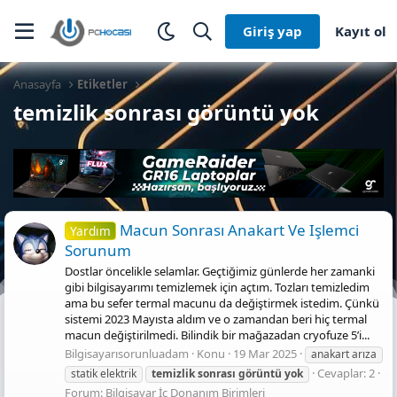
Giriş yap
Kayıt ol
Anasayfa
Etiketler
temizlik sonrası görüntü yok
Macun Sonrası Anakart Ve Işlemci
Yardım
Sorunum
Dostlar öncelikle selamlar. Geçtiğimiz günlerde her zamanki
gibi bilgisayarımı temizlemek için açtım. Tozları temizledim
ama bu sefer termal macunu da değiştirmek istedim. Çünkü
sistemi 2023 Mayısta aldım ve o zamandan beri hiç termal
macun değiştirilmedi. Bilindik bir mağazadan cryofuze 5’i...
Bilgisayarısorunluadam
Konu
19 Mar 2025
anakart arıza
Cevaplar: 2
statik elektrik
temizlik
sonrası
görüntü
yok
Forum:
Bilgisayar İç Donanım Birimleri