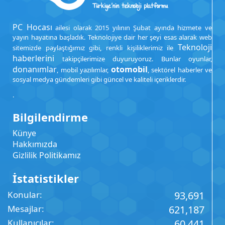
PC Hocası
ailesi olarak 2015 yılının Şubat ayında hizmete ve
yayın hayatına başladık. Teknolojiye dair her şeyi esas alarak web
Teknoloji
sitemizde paylaştığımız gibi, renkli kişiliklerimiz ile
haberlerini
takipçilerimize duyuruyoruz. Bunlar oyunlar,
donanımlar
otomobil
, mobil yazılımlar,
, sektörel haberler ve
sosyal medya gündemleri gibi güncel ve kaliteli içeriklerdir.
.
Bilgilendirme
Künye
Hakkımızda
Gizlilik Politikamız
İstatistikler
Konular
93,691
Mesajlar
621,187
Kullanıcılar
60,441