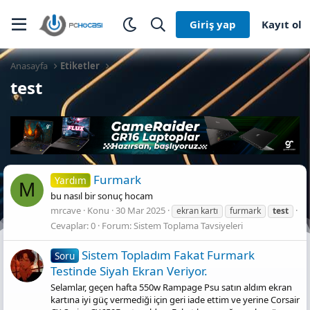
Giriş yap
Kayıt ol
Anasayfa
Etiketler
test
Furmark
Yardım
M
bu nasıl bir sonuç hocam
mrcave
Konu
30 Mar 2025
ekran kartı
furmark
test
Cevaplar: 0
Forum:
Sistem Toplama Tavsiyeleri
Sistem Topladım Fakat Furmark
Soru
Testinde Siyah Ekran Veriyor.
Selamlar, geçen hafta 550w Rampage Psu satın aldım ekran
kartına iyi güç vermediği için geri iade ettim ve yerine Corsair