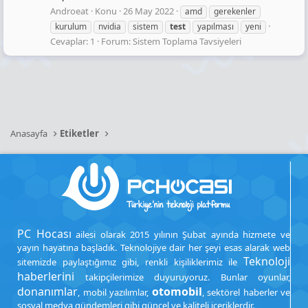
Androeat
Konu
26 May 2022
amd
gerekenler
kurulum
nvidia
sistem
test
yapılması
yeni
Cevaplar: 1
Forum:
Sistem Toplama Tavsiyeleri
Anasayfa
Etiketler
PC Hocası
ailesi olarak 2015 yılının Şubat ayında hizmete ve
yayın hayatına başladık. Teknolojiye dair her şeyi esas alarak web
Teknoloji
sitemizde paylaştığımız gibi, renkli kişiliklerimiz ile
haberlerini
takipçilerimize duyuruyoruz. Bunlar oyunlar,
donanımlar
otomobil
, mobil yazılımlar,
, sektörel haberler ve
sosyal medya gündemleri gibi güncel ve kaliteli içeriklerdir.