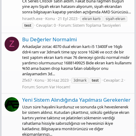
CX Series CX650F satın aldım. Fakat buna rağmen bugün
yine aynı Siyah ekran hatasını alıyorum, siyah ekrandan
sonra bilgisayarı kapatıp yeniden açtığımda AMD Sürücüsü...
hiraeth.exe
Konu
21 Eyl 2023
ekran kartı
siyah ekran
Cevaplar: 0
Forum:
Sistem Toplama Tavsiyeleri
test
Bu Değerler Normalmi
Z
Arkadaşlar zotac 4070 dual ekran kartı i5 13400f ve 16gb
ddr4 ram var 3dmark time spy score 16246 ve occt de bir
test yaptım ekran kartı max 76 dereceyi gördü normal midir
yardımcı olurmusunuz 1688149925 Bide ekran kartı kullanımı
%50 ama bazen drop kasma falan olabiliyor onu
anlayamadım 3d...
Zfx67
Konu
30 Haz 2023
Cevaplar: 2
3dmark
test
Forum:
Sorum Var Hocam!
Yeni Sistem Alındığında Yapılması Gerekenler
Uzun süre hayalini kurdunuz ve sonunda çok heveslenerek
bir sistem aldınız. Kutudan çıkarttınız, sökülü geldiyse ekran
kartını yerine taktınız ve jelatinleri sökmenin verdiği
rahatlama hissiyle sabırsızlığınızı ve hevesinizi ikiye
katladınız. Bilgisayara monitörünüzü ve diğer
ekipmanlarınızı...