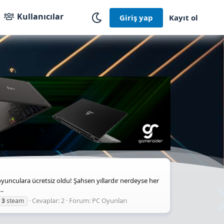
Kullanıcılar
Giriş yap
Kayıt ol
unculara ücretsiz oldu! Şahsen yıllardır nerdeyse her
..
Cevaplar: 2
Forum:
PC Oyunları
3
steam