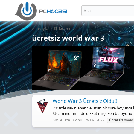
Anasayfa
Etiketler
ücretsiz world war 3
World War 3 Ücretsiz Oldu!!
2018'de yayınlanan ve uzun bir süre boyunca k
Steam indiriminde dikkatimi çeken bu oyunun 
SmileFate
Konu
29 Eyl 2022
ücretsiz
savaş