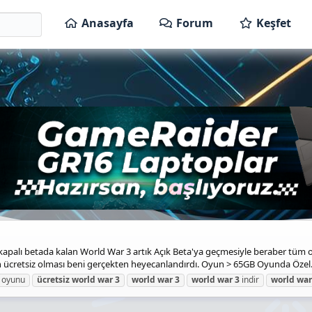
Anasayfa
Forum
Keşfet
apalı betada kalan World War 3 artık Açık Beta'ya geçmesiyle beraber tüm oy
ücretsiz olması beni gerçekten heyecanlandırdı. Oyun > 65GB Oyunda Özel.
 oyunu
ücretsiz
world
war
3
world
war
3
world
war
3
indir
world
war