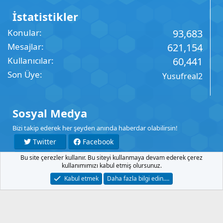
İstatistikler
Konular
93,683
Mesajlar
621,154
Kullanıcılar
60,441
Son Üye
Yusufreal2
Sosyal Medya
Bizi takip ederek her şeyden anında haberdar olabilirsin!
Twitter
Facebook
Bu site çerezler kullanır. Bu siteyi kullanmaya devam ederek çerez
YouTube
Instagram
kullanımımızı kabul etmiş olursunuz.
Kabul etmek
Daha fazla bilgi edin.…
İletişim
Şartlar
Gizlilik
Yardım
Anasayfa
R
S
S