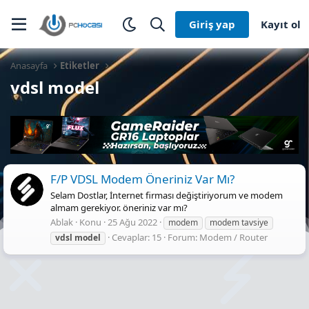
Giriş yap
Kayıt ol
Anasayfa
Etiketler
vdsl model
F/P VDSL Modem Öneriniz Var Mı?
Selam Dostlar, İnternet firması değiştiriyorum ve modem
almam gerekiyor. öneriniz var mı?
Ablak
Konu
25 Ağu 2022
modem
modem tavsiye
Cevaplar: 15
Forum:
Modem / Router
vdsl
model