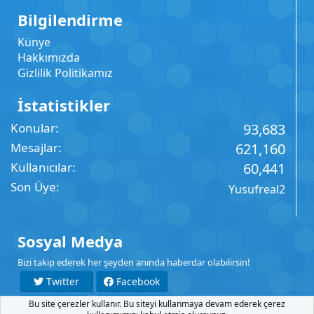
Bilgilendirme
Künye
Hakkımızda
Gizlilik Politikamız
İstatistikler
Konular
93,683
Mesajlar
621,160
Kullanıcılar
60,441
Son Üye
Yusufreal2
Sosyal Medya
Bizi takip ederek her şeyden anında haberdar olabilirsin!
Twitter
Facebook
Bu site çerezler kullanır. Bu siteyi kullanmaya devam ederek çerez
YouTube
Instagram