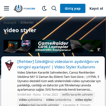
Giriş yap
Kayıt ol
Anasayfa
Etiketler
video styler
[Rehber] İzlediğiniz videoların aydınlığını ve
rengini ayarlayın! | Video Styler Kullanımı
Video İzlerken Karanlık Sahnelerden, Cansız Renklerden
Sıkıldınız Mı? O Zaman Bu Eklenti Tam Size Göre ; -) HTML 5
Oynatıcı destekli tüm web sitelerindeki video oynatıcılar için
parlaklığı, canlılığı ve daha bir çok filtrelemeyi anında
ayarlamanızı sağlar. SVG formatında kendi benzersiz...
SmileFate
Konu
3 Haz 2022
netflix karanlık sahneler
video
aydınlatma
video
canlandırma
video
styler
Cevaplar: 8
Forum:
video
lardaki karanlık sahneler