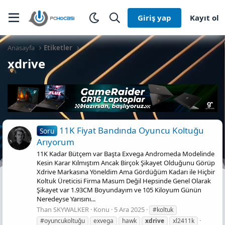
Giriş yap
Kayıt ol
Anasayfa
Etiketler
xdrive
11K Fiyat Bandında Oyuncu Koltuğu
Soru
Arıyorum
11K Kadar Bütçem var Başta Exvega Andromeda Modelinde
Kesin Karar Kılmıştım Ancak Birçok Şikayet Olduğunu Görüp
Xdrive Markasına Yöneldim Ama Gördüğüm Kadarı ile Hiçbir
Koltuk Üreticisi Firma Masum Değil Hepsinde Genel Olarak
Şikayet var 1.93CM Boyundayım ve 105 Kiloyum Günün
Neredeyse Yarısını...
Than SKYWALKER
Konu
5 Ara 2025
#koltuk
#oyuncukoltuğu
exvega
hawk
xdrive
xl2411k