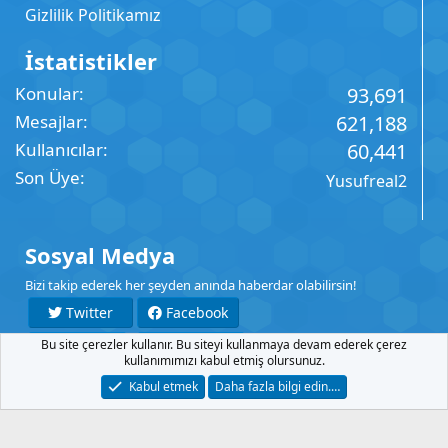
Gizlilik Politikamız
İstatistikler
Konular
93,691
Mesajlar
621,188
Kullanıcılar
60,441
Son Üye
Yusufreal2
Sosyal Medya
Bizi takip ederek her şeyden anında haberdar olabilirsin!
Twitter
Facebook
Bu site çerezler kullanır. Bu siteyi kullanmaya devam ederek çerez
YouTube
Instagram
kullanımımızı kabul etmiş olursunuz.
Kabul etmek
Daha fazla bilgi edin.…
İletişim
Şartlar
Gizlilik
Yardım
Anasayfa
R
S
S