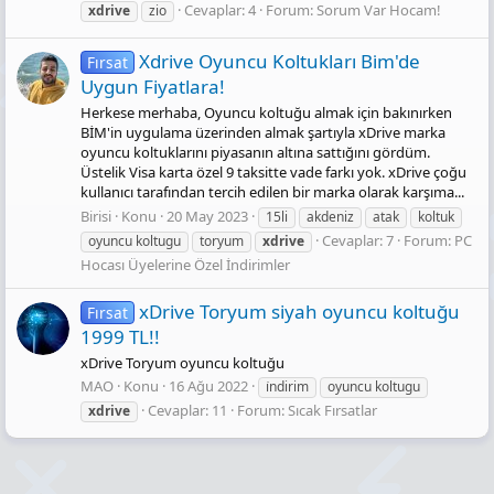
Cevaplar: 4
Forum:
Sorum Var Hocam!
xdrive
zio
Xdrive Oyuncu Koltukları Bi̇m'de
Fırsat
Uygun Fiyatlara!
Herkese merhaba, Oyuncu koltuğu almak için bakınırken
BİM'in uygulama üzerinden almak şartıyla xDrive marka
oyuncu koltuklarını piyasanın altına sattığını gördüm.
Üstelik Visa karta özel 9 taksitte vade farkı yok. xDrive çoğu
kullanıcı tarafından tercih edilen bir marka olarak karşıma...
Birisi
Konu
20 May 2023
15li
akdeniz
atak
koltuk
Cevaplar: 7
Forum:
PC
oyuncu koltugu
toryum
xdrive
Hocası Üyelerine Özel İndirimler
xDrive Toryum siyah oyuncu koltuğu
Fırsat
1999 TL!!
xDrive Toryum oyuncu koltuğu
MAO
Konu
16 Ağu 2022
i̇ndirim
oyuncu koltugu
Cevaplar: 11
Forum:
Sıcak Fırsatlar
xdrive