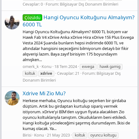
Cevaplar: 0
Forum:
Bilgisayar Dış Donanım Birimleri
Hangi Oyuncu Koltuğunu Almalıyım?
Çözüldü
6000 TL
Hangi Oyuncu Koltuğunu Almalıyım? 6000 TL bütçem var
Hawk Fab V4 xDrive Anka xDrive Hira xDrive 15li Plus Exvega
Vesta 2024 Şuanda bunların hepsi indirimde 6000 TL ve
altındalar hangisini seçeceğimi bilmiyorum detaylı bir fikir
alışverişi lazım. Baya zayıf birisiyim 175 boyundayım
almışken...
omerk_k
Konu
18 Tem 2024
exvega
hawk gamig
Cevaplar: 21
Forum:
Bilgisayar Dış
koltuk
xdrive
Donanım Birimleri
Xdrive Mi Zio Mu?
Herkese merhaba, Oyuncu koltuğu seçerken bir girdaba
düştüm. Artık bu girdaptan kurtulup sipariş vermek
istiyorum. xDrive'yi BİM'den uygun fiyata alacakken Zio
oyuncu koltuklarıyla tanıştım. Okuduklarım beni etkiledi.
Hangi koltuğa yöneleceğimi şaşırmış durumdayım. İkisi de
kumaş olacak. Ya...
Birisi
Konu
21 May 2023
koltuk
oyuncu koltugu