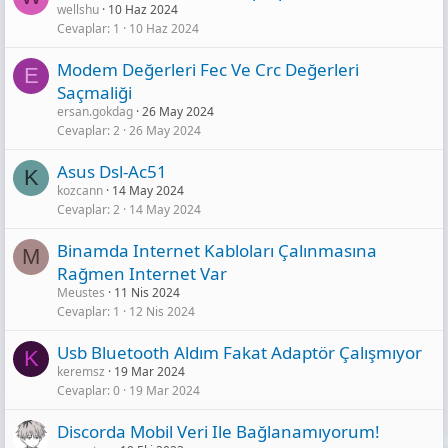
wellshu
10 Haz 2024
Cevaplar
1
10 Haz 2024
Modem Değerleri̇ Fec Ve Crc Değerleri̇
E
Saçmaliği
ersan.gokdag
26 May 2024
Cevaplar
2
26 May 2024
Asus Dsl-Ac51
K
kozcann
14 May 2024
Cevaplar
2
14 May 2024
Binamda Internet Kabloları Çalınmasına
M
Rağmen Internet Var
Meustes
11 Nis 2024
Cevaplar
1
12 Nis 2024
Usb Bluetooth Aldım Fakat Adaptör Çalışmıyor
K
keremsz
19 Mar 2024
Cevaplar
0
19 Mar 2024
Discorda Mobil Veri Ile Bağlanamıyorum!