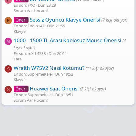
En son: FXO
Dün 23:29
Sorum Var Hocam!
Sessiz Oyuncu Klavye Önerisi
Öneri
(7 kişi okuyor)
E
En son: Engin147
Dün 21:55
Klavye
1000 - 1500 TL Arası Kablosuz Mouse Önerisi
(4
M
kişi okuyor)
En son: mX-L4S3R
Dün 20:04
Fare
Wraith W75V2 Nasıl Kötümü?
(11 kişi okuyor)
S
En son: SupremeKalel
Dün 19:52
Klavye
Huawei Saat Önerisi
Öneri
(7 kişi okuyor)
S
En son: SupremeKalel
Dün 19:51
Sorum Var Hocam!