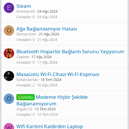
Steam
E
Emirhan.65
24 Ağu 2024
Cevaplar
0
24 Ağu 2024
Ağa Bağlanılamıyor Hatası
O
Osman Emir
21 Ağu 2024
Cevaplar
0
21 Ağu 2024
Bluetooth Hoparlör Bağlantı Sorunu Yaşıyorum
Capone
17 Ağu 2024
Cevaplar
0
17 Ağu 2024
Masaüstü Wi-Fi Cihazı Wi-Fi Kopması
furkan.kartaa
18 Tem 2024
Cevaplar
2
10 Ağu 2024
Modeme Hiçbir Şekilde
Çözüldü
O
Bağlanamıyorum
ozgu4123
12 Tem 2024
Cevaplar
9
12 Tem 2024
Wifi Kartimi Kaldirdim Laptop
W