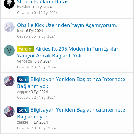
Steam Bağlantı Hatası
iWexlyn
13 Eyl 2024
Cevaplar
0
13 Eyl 2024
Obs Ile Kick Üzerinden Yayın Açamıyorum.
kira
6 Eyl 2024
Cevaplar
5
9 Eyl 2024
Airties Rt-205 Modemin Tüm Işıkları
Yardım
V
Yanıyor Ancak Bağlantı Yok
Vendetta
5 Eyl 2024
Cevaplar
3
5 Eyl 2024
Bilgisayarı Yeniden Başlatınca Internete
Soru
Bağlanmıyor.
zeppie
3 Eyl 2024
Cevaplar
2
4 Eyl 2024
Bilgisayarı Yeniden Başlatınca Internete
Soru
Bağlanmıyor
zeppie
1 Eyl 2024
Cevaplar
0
1 Eyl 2024