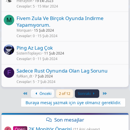
merayton
19 Eki 2023
Cevaplar
5
15 Mar 2024
Fivem Zula Ve Birçok Oyunda Indirme
M
Yapamıyorum.
Morquan
15 Şub 2024
Cevaplar
0
15 Şub 2024
Pi̇ng Az Lag Çok
SistemToplayıcı
11 Şub 2024
Cevaplar
0
11 Şub 2024
Sadece Rust Oynunda Olan Lag Sorunu
F
fuRkan_dt
7 Şub 2024
Cevaplar
5
7 Şub 2024
First
Last
Önceki
2 of 12
Sonraki
Buraya mesaj yazmak için üye olmanız gereklidir.
Son mesajlar
2K Monitör Önerisi
Öneri
(11 kişi okuyor)
F