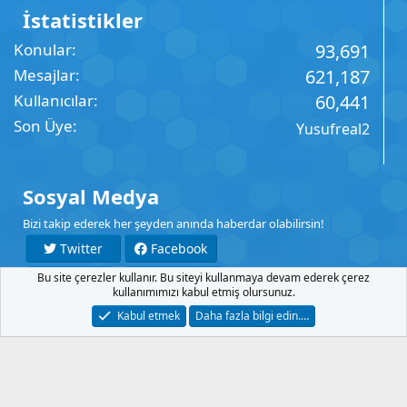
İstatistikler
Konular
93,691
Mesajlar
621,187
Kullanıcılar
60,441
Son Üye
Yusufreal2
Sosyal Medya
Bizi takip ederek her şeyden anında haberdar olabilirsin!
Twitter
Facebook
Bu site çerezler kullanır. Bu siteyi kullanmaya devam ederek çerez
YouTube
Instagram
kullanımımızı kabul etmiş olursunuz.
Kabul etmek
Daha fazla bilgi edin.…
İletişim
Şartlar
Gizlilik
Yardım
Anasayfa
R
S
S