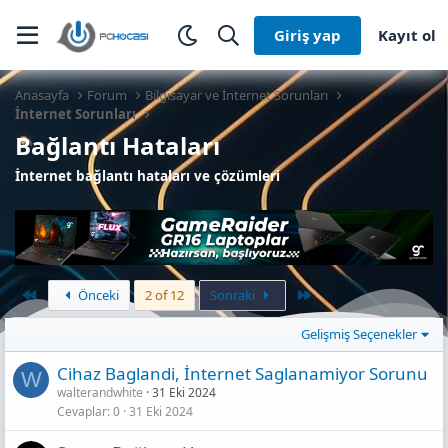
Giriş yap
Kayıt ol
Anasayfa
Forum
Bilgisayar ve İnternet Sorunları
İnternet Sorunları
Bağlantı Hataları
İnternet bağlantı hataları ve çözümleri
First
Last
Önceki
2 of 12
Sonraki
Gelişmiş Seçenekler
Ci̇haz Baglandi, İnternet Saglanamiyor Sorunu
W
walterandwhite
31 Eki 2024
Cevaplar
0
31 Eki 2024