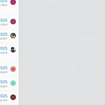
2025
I
e-Man
2025
I
e-Man
2025
DADDY
2025
shak28
2025
M
 kölem
2025
F
begen
2025
C
arrior