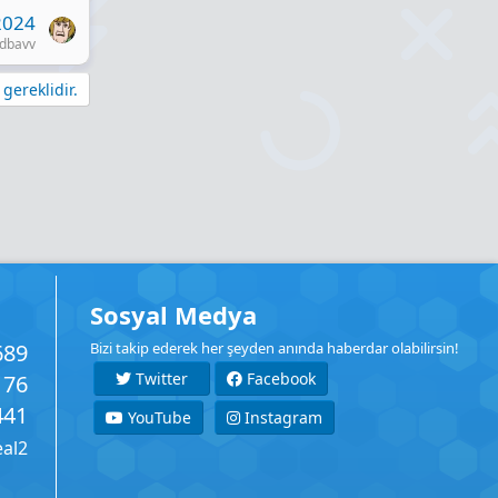
2024
dbavv
gereklidir.
Sosyal Medya
689
Bizi takip ederek her şeyden anında haberdar olabilirsin!
Twitter
Facebook
176
441
YouTube
Instagram
eal2