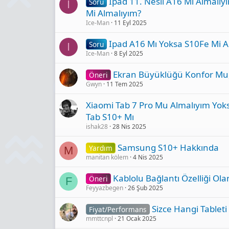
Ipad 11. Nesil A16 Mı Almalı
Soru
I
Mi Almalıyım?
Ice-Man
11 Eyl 2025
Ipad A16 Mı Yoksa S10Fe Mi A
Soru
I
Ice-Man
8 Eyl 2025
Ekran Büyüklüğü Konfor Mu,
Öneri
Gwyn
11 Tem 2025
Xiaomi Tab 7 Pro Mu Almalıyım Yo
Tab S10+ Mı
ishak28
28 Nis 2025
Samsung S10+ Hakkında
Yardım
M
manitan kölem
4 Nis 2025
Kablolu Bağlantı Özelliği Ola
Öneri
F
Feyyazbegen
26 Şub 2025
Sizce Hangi Tableti
Fiyat/Performans
mmttcnpl
21 Ocak 2025