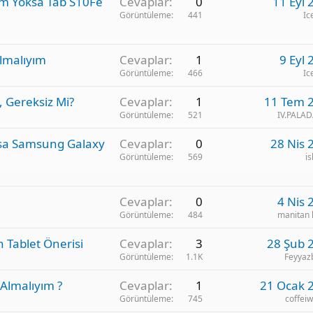
yım Yoksa Tab S10Fe
Cevaplar
0
11 Eyl 
Görüntüleme
441
Ic
lmalıyım
Cevaplar
1
9 Eyl 
Görüntüleme
466
Ic
 Gereksiz Mi?
Cevaplar
1
11 Tem 
Görüntüleme
521
IV.PALA
ksa Samsung Galaxy
Cevaplar
0
28 Nis 
Görüntüleme
569
i
Cevaplar
0
4 Nis 
Görüntüleme
484
manitan
n Tablet Önerisi
Cevaplar
3
28 Şub 
Görüntüleme
1.1K
Feyyaz
 Almalıyım ?
Cevaplar
1
21 Ocak 
Görüntüleme
745
coffeiw