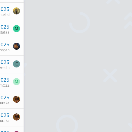
2025
muzhd
2025
M
tafaa
2025
Morgan
2025
E
eredin
2025
M
mO22
2025
uraka
2025
uraka