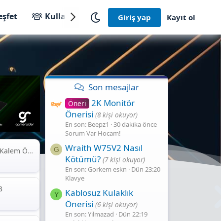
eşfet
Kullanıcılar
Giriş yap
Kayıt ol
Son mesajlar
2K Monitör
Öneri
Önerisi
(8 kişi okuyor)
En son: Beepz1
30 dakika önce
Sorum Var Hocam!
Wraith W75V2 Nasıl
G
em Önerisi
Kötümü?
(7 kişi okuyor)
En son: Gorkem eskn
Dün 23:20
Klavye
3
Kablosuz Kulaklık
Y
Önerisi
(6 kişi okuyor)
En son: Yilmazad
Dün 22:19