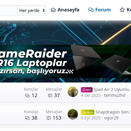
Anasayfa
Forum
K
Konular
Mesajlar
İpad Air 2 Uyumlu Kal
Öneri
12
37
4 Eki 2025
temmuzhd
Konular
Mesajlar
Snapdragon Gen 
Yardım
38
153
6 Eyl 2025
ugur29