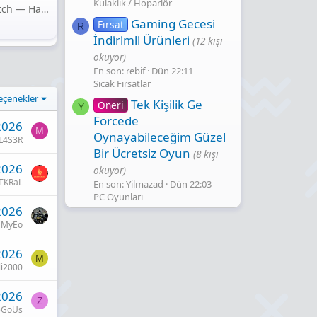
Kulaklık / Hoparlör
[Açık Kaynak] Thermalwatch — Hafif, Widget'lı Sistem Sıcaklık Takip Yazılımı
Gaming Gecesi̇
n
Fırsat
R
İndi̇ri̇mli̇ Ürünleri̇
(12 kişi
okuyor)
En son: rebif
Dün 22:11
Sıcak Fırsatlar
eçenekler
Tek Kişilik Ge
Öneri
Y
Forcede
2026
M
Oynayabileceğim Güzel
L4S3R
Bir Ücretsiz Oyun
(8 kişi
2026
okuyor)
TKRaL
En son: Yilmazad
Dün 22:03
PC Oyunları
2026
MyEo
2026
M
i2000
2026
Z
eGoUs