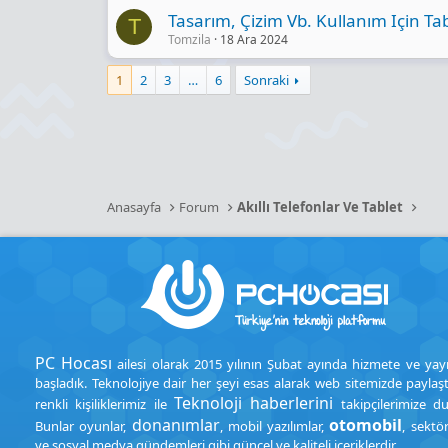
Tasarım, Çizim Vb. Kullanım Için Tab
T
Tomzila
18 Ara 2024
1
2
3
…
6
Sonraki
Anasayfa
Forum
Akıllı Telefonlar Ve Tablet
PC Hocası
ailesi olarak 2015 yılının Şubat ayında hizmete ve yay
başladık. Teknolojiye dair her şeyi esas alarak web sitemizde paylaşt
Teknoloji haberlerini
renkli kişiliklerimiz ile
takipçilerimize d
donanımlar
otomobil
Bunlar oyunlar,
, mobil yazılımlar,
, sektö
ve sosyal medya gündemleri gibi güncel ve kaliteli içeriklerdir.