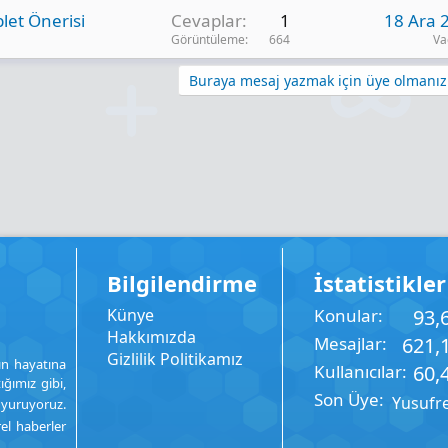
let Önerisi
Cevaplar
1
18 Ara 
Görüntüleme
664
Va
Buraya mesaj yazmak için üye olmanız 
Bilgilendirme
İstatistikler
Künye
Konular
93,
Hakkımızda
Mesajlar
621,
Gizlilik Politikamız
ın hayatına
Kullanıcılar
60,
ığımız gibi,
Son Üye
Yusufr
uyuruyoruz.
rel haberler