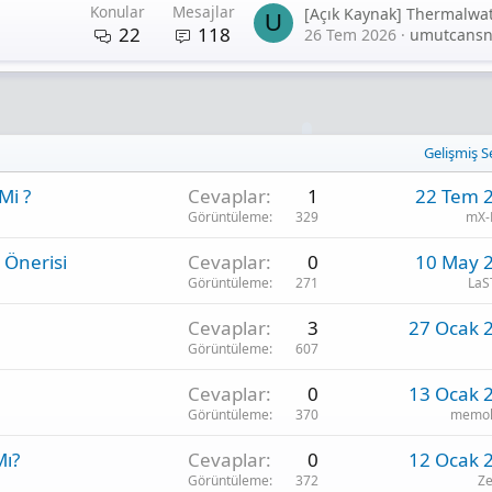
Konular
Mesajlar
U
22
118
26 Tem 2026
umutcans
Gelişmiş S
Mi ?
Cevaplar
1
22 Tem 
Görüntüleme
329
mX-
 Önerisi
Cevaplar
0
10 May 
Görüntüleme
271
LaS
Cevaplar
3
27 Ocak 
Görüntüleme
607
Cevaplar
0
13 Ocak 
Görüntüleme
370
memol
Mı?
Cevaplar
0
12 Ocak 
Görüntüleme
372
Z