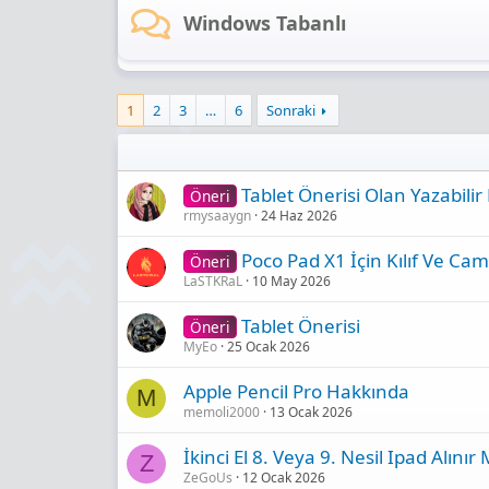
Windows Tabanlı
1
2
3
…
6
Sonraki
Tablet Önerisi Olan Yazabilir 
Öneri
rmysaaygn
24 Haz 2026
Poco Pad X1 İçin Kılıf Ve Cam
Öneri
LaSTKRaL
10 May 2026
Tablet Önerisi
Öneri
MyEo
25 Ocak 2026
Apple Pencil Pro Hakkında
M
memoli2000
13 Ocak 2026
İkinci El 8. Veya 9. Nesil Ipad Alınır 
Z
ZeGoUs
12 Ocak 2026