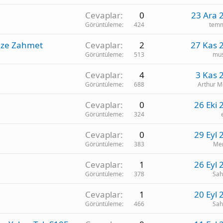
Cevaplar
0
23 Ara 
Görüntüleme
424
tem
Size Zahmet
Cevaplar
2
27 Kas 
Görüntüleme
513
mus
Cevaplar
4
3 Kas 
Görüntüleme
688
Arthur 
Cevaplar
0
26 Eki 
Görüntüleme
324
Cevaplar
0
29 Eyl 
Görüntüleme
383
Me
Cevaplar
1
26 Eyl 
Görüntüleme
378
Sah
Cevaplar
1
20 Eyl 
Görüntüleme
466
Sah