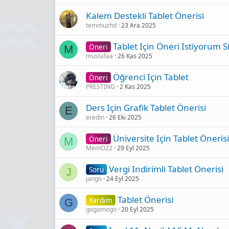
Kalem Destekli Tablet Önerisi
temmuzhd
23 Ara 2025
Tablet Için Öneri Istiyorum 
Öneri
M
mustafaa
26 Kas 2025
Öğrenci Için Tablet
Öneri
PRESTING
2 Kas 2025
Ders Için Grafik Tablet Önerisi
E
eredin
26 Eki 2025
Üniversite Için Tablet Önerisi
Öneri
M
MemO22
29 Eyl 2025
Vergi Indirimli Tablet Önerisi
Soru
J
jango
24 Eyl 2025
Tablet Önerisi
Yardım
G
gogomogo
20 Eyl 2025