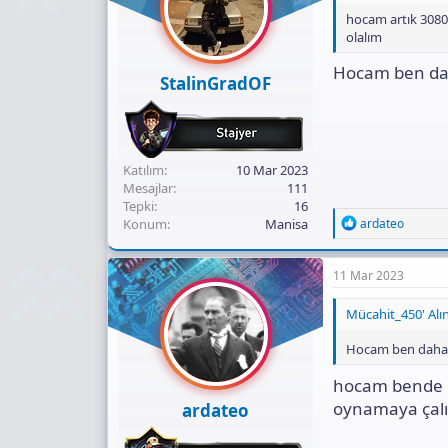
n
hocam artık 3080 
s
olalım
:
Hocam ben dah
StalinGradOF
Katılım
10 Mar 2023
Mesajlar
111
Tepki
16
R
Konum
Manisa
ardateo
e
a
c
11 Mar 2023
t
i
Mücahit_450' Alın
o
n
Hocam ben daha 
s
:
hocam bende b
oynamaya çalış
ardateo