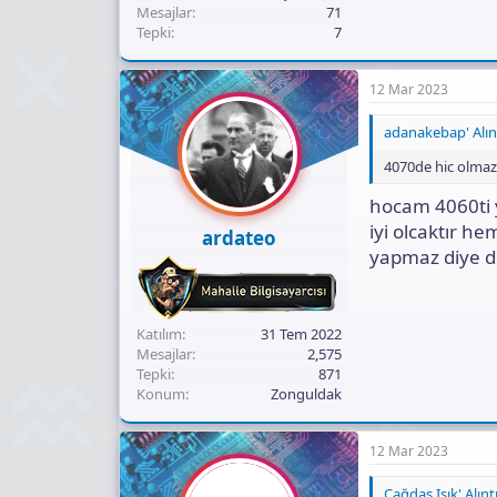
Mesajlar
71
Tepki
7
12 Mar 2023
adanakebap' Alınt
4070de hic olmaz
hocam 4060ti 
iyi olcaktır h
ardateo
yapmaz diye 
Katılım
31 Tem 2022
Mesajlar
2,575
Tepki
871
Konum
Zonguldak
12 Mar 2023
Çağdaş Işık' Alıntı