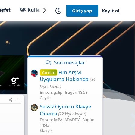
eşfet
Kullanıcılar
Giriş yap
Kayıt ol
Son mesajlar
Fim Arşivi
Yardım
Uygulama Hakkında
(34
kişi okuyor)
En son: galip
Bugün 18:58
Geyik
#1
Sessiz Oyuncu Klavye
Önerisi
(22 kişi okuyor)
En son: IV.PALADADDY
Bugün
14:43
Klavye