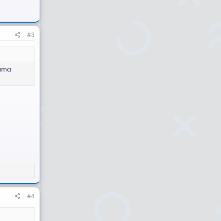
#3
ımcı
#4