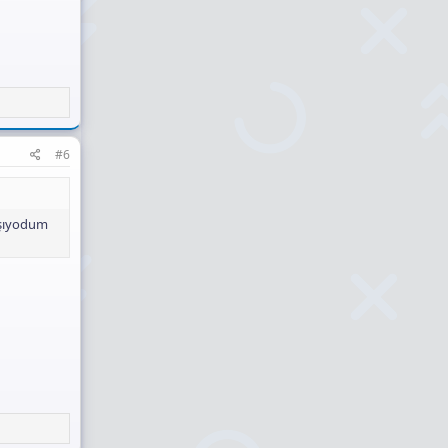
#6
ışıyodum