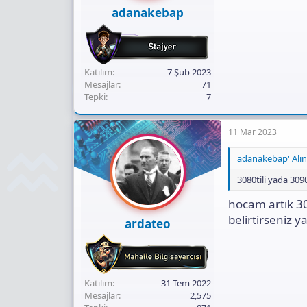
ı
adanakebap
n
ı
K
o
p
Katılım
7 Şub 2023
y
Mesajlar
71
a
Tepki
7
l
a
11 Mar 2023
adanakebap' Alınt
3080tili yada 3090
hocam artık 3
belirtirseniz y
ardateo
Katılım
31 Tem 2022
Mesajlar
2,575