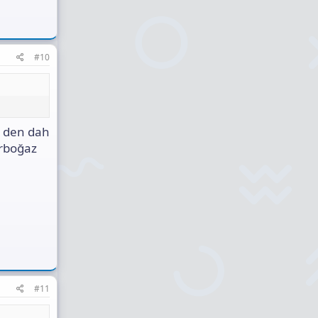
#10
0 den dah
arboğaz
#11