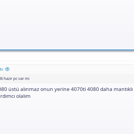
ı:
li hazir pc var mi
080 üstü alınmaz onun yerine 4070ti 4080 daha mantıklı
ardımcı olalım