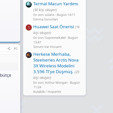
Termal Macun Yardımı
(30 kişi okuyor)
En son: solaris
Bugün 14:11
Isınma Sorunları
Huawei Saat Önerisi
(16
S
kişi okuyor)
En son: SupremeKalel
Bugün
13:47
Sorum Var Hocam!
#2
Herkese Merhaba,
Steelseries Arctis Nova
3X Wireless Modelini
3.596 Tl'ye Düşmüş.
(25
 bütçe
kişi okuyor)
En son: Arthur Morgan
Bugün
11:24
Kulaklık / Hoparlör