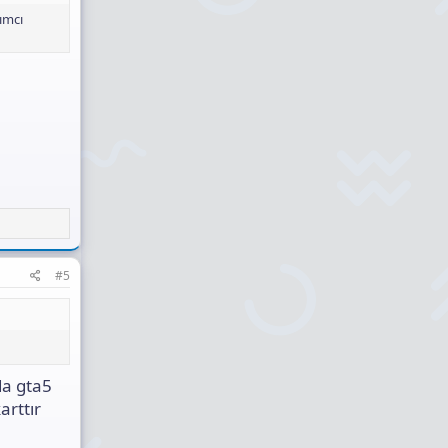
ımcı
#5
da gta5
arttır