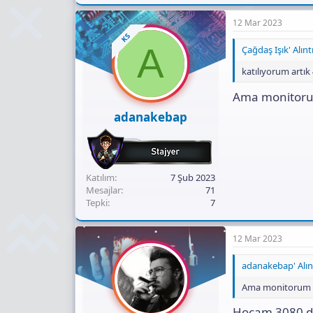
a
c
12 Mar 2023
t
KS
i
A
Çağdaş Işık' Alıntı
o
n
katılıyorum artık 
s
:
Ama monitorum
adanakebap
Katılım
7 Şub 2023
Mesajlar
71
Tepki
7
12 Mar 2023
adanakebap' Alınt
Ama monitorum 19
Hocam 3080 de 