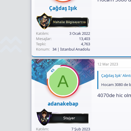
Çağdaş Işık
Katılım
3 Ocak 2022
Mesajlar
13,403
Tepki
4,763
Konum
34 | İstanbul Anadolu
12 Mar 2023
KS
A
Çağdaş Işık' Alıntı
Hocam 3080 de bi
4070de hic ol
adanakebap
Katılım
7 Şub 2023