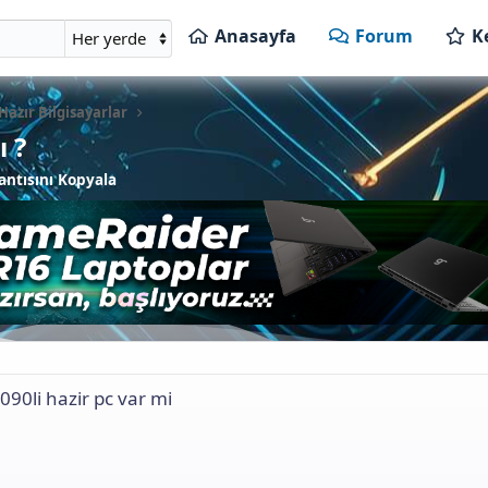
Anasayfa
Forum
K
azır Bilgisayarlar
ı ?
ntısını Kopyala
090li hazir pc var mi