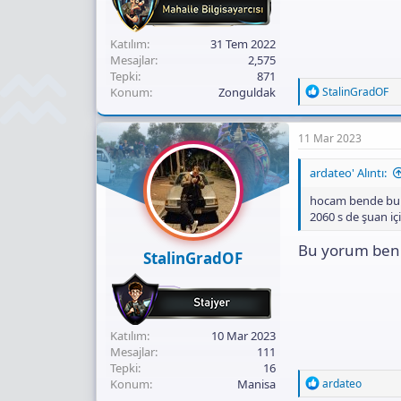
Katılım
31 Tem 2022
Mesajlar
2,575
Tepki
871
R
Konum
Zonguldak
StalinGradOF
e
a
c
11 Mar 2023
t
i
ardateo' Alıntı:
o
n
hocam bende bun
s
2060 s de şuan içi
:
Bu yorum beni
StalinGradOF
Katılım
10 Mar 2023
Mesajlar
111
Tepki
16
R
Konum
Manisa
ardateo
e