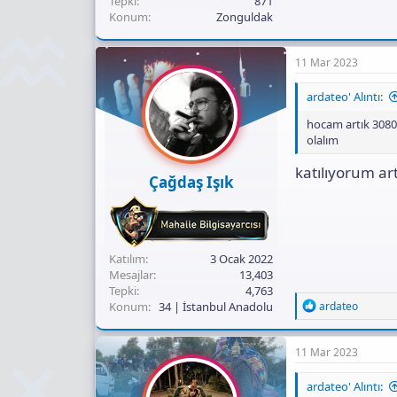
Tepki
871
Konum
Zonguldak
11 Mar 2023
ardateo' Alıntı:
hocam artık 3080 
olalım
katılıyorum art
Çağdaş Işık
Katılım
3 Ocak 2022
Mesajlar
13,403
Tepki
4,763
R
Konum
34 | İstanbul Anadolu
ardateo
e
a
c
11 Mar 2023
t
i
ardateo' Alıntı:
o