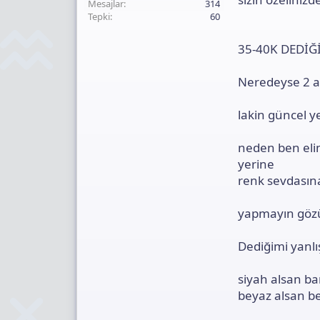
Mesajlar
314
Tepki
60
35-40K DEDİĞ
Neredeyse 2 as
lakin güncel ye
neden ben elim
yerine
renk sevdasın
yapmayın göz
Dediğimi yanlı
siyah alsan ba
beyaz alsan be