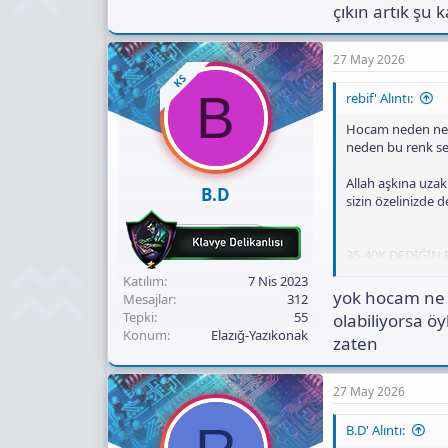
çıkın artık şu 
27 May 2026
KS
B
rebif' Alıntı:
Hocam neden n
neden bu renk s
Allah aşkına uzak
B.D
sizin özelinizde
35-40K DEDİĞİN
Katılım
7 Nis 2023
Neredeyse 2 asgar
yok hocam ne y
Mesajlar
312
Tepki
55
olabiliyorsa ö
lakin güncel yeni 
Konum
Elazığ-Yazıkonak
zaten
neden ben elimdek
renk sevdasına g
27 May 2026
yapmayın gözün
B.D' Alıntı: