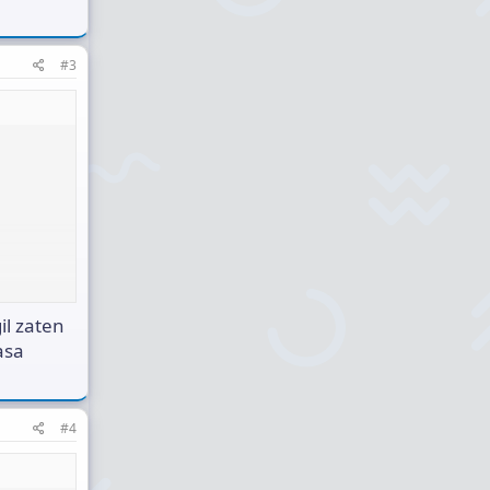
#3
il zaten
asa
#4