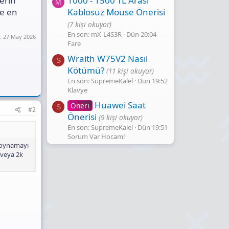
1000 - 1500 TL Arası
erin
M
Kablosuz Mouse Önerisi
ye en
(7 kişi okuyor)
En son: mX-L4S3R
Dün 20:04
:
27 May 2026
Fare
Wraith W75V2 Nasıl
S
Kötümü?
(11 kişi okuyor)
En son: SupremeKalel
Dün 19:52
Klavye
Huawei Saat
Öneri
S
#2
Önerisi
(9 kişi okuyor)
En son: SupremeKalel
Dün 19:51
Sorum Var Hocam!
r oynamayı
 veya 2k