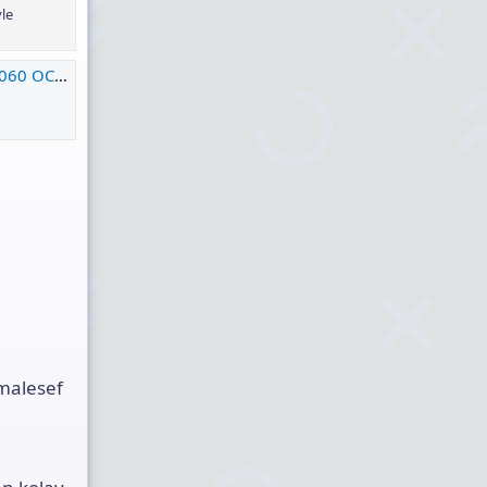
yle
m Tavsiyesi
 malesef