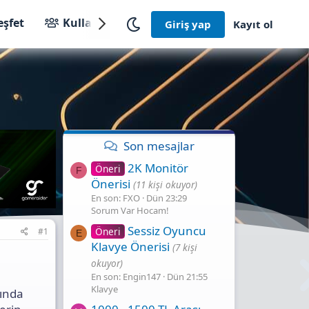
eşfet
Kullanıcılar
Giriş yap
Kayıt ol
Son mesajlar
2K Monitör
Öneri
F
Önerisi
(11 kişi okuyor)
En son: FXO
Dün 23:29
Sorum Var Hocam!
Sessiz Oyuncu
Öneri
#1
E
Klavye Önerisi
(7 kişi
okuyor)
En son: Engin147
Dün 21:55
Klavye
şında