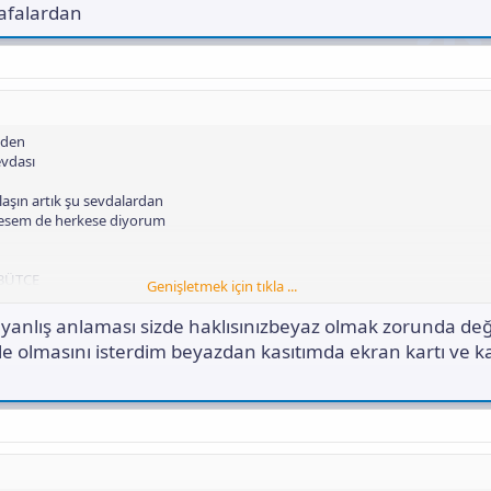
kafalardan
eden
evdası
laşın artık şu sevdalardan
 desem de herkese diyorum
 BÜTÇE
Genişletmek için tıkla ...
i ücret maaşı ve ülke ekonomik şartlarında ciddi bir para
anlış anlaması sizde haklısınızbeyaz olmak zorunda değ
yle olmasını isterdim beyazdan kasıtımda ekran kartı ve k
nesil bir sistem için giriş seviye bir sistem bütçesi
i para ile güçlü güzel bir sistem alayım derdine girmek yerine
iriyorsunuz
üzü seveyim