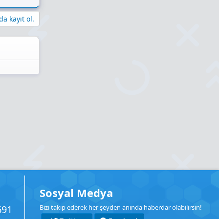
a kayıt ol.
Sosyal Medya
691
Bizi takip ederek her şeyden anında haberdar olabilirsin!