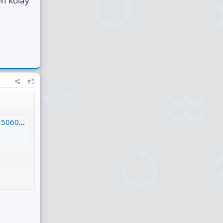
en kolay
#5
Tavsiyesi