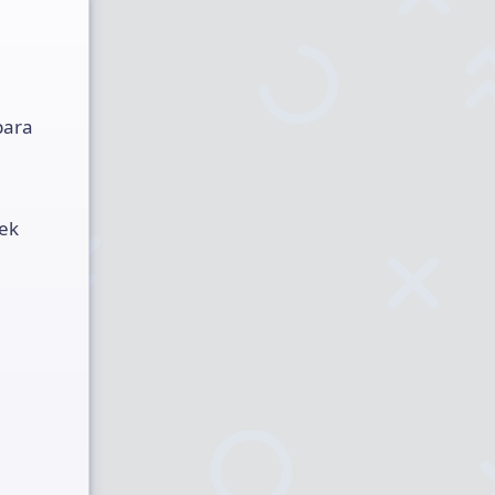
para
mek