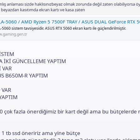
nlayıp ters yapacaksanız da yapın hiç mühim dedil
ış anlaması sizde haklısınızbeyaz olmak zorunda değil zaten olabiliyorsa ö
m beyazdan kasıtımda ekran kartı ve kasa zaten
3 lira fazla girmeyecek
n 5 lira fazla çıkmayacak
060 / AMD Ryzen 5 7500F TRAY / ASUS DUAL GeForce RTX 5060 OC 8GB / 16GB RAM / 500GB M.2 SSD Siste
5060 sistem tavsiyesidir. ASUS RTX 5060 ekran kartı ile güçlendirilmiştir.
alardan
.gaming.gen.tr
SİSTEM
A İKİ GÜNCELLEME YAPTIM
İ VAR
S B650M-R YAPTIM
 VAR
YAPTIM
çok fazla önerdiğimiz bir kart değil ama bu bütçelerde
1 tb ssd öneririz ama yine bütçe