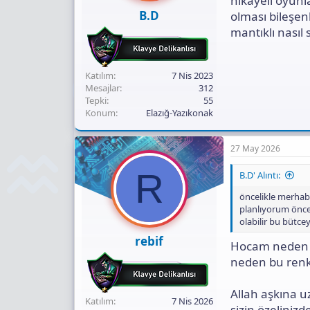
hikayeli oyunl
B.D
olması bileşenl
mantıklı nasıl 
Katılım
7 Nis 2023
Mesajlar
312
Tepki
55
Konum
Elazığ-Yazıkonak
27 May 2026
R
B.D' Alıntı:
öncelikle merhab
planlıyorum önceli
olabilir bu bütce
rebif
Hocam neden
neden bu renk
Allah aşkına u
Katılım
7 Nis 2026
sizin özelini