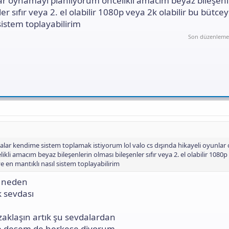
ar oynamayı planlıyorum öncelikli amacım beyaz bileşenl
ı
er sıfır veya 2. el olabilir 1080p veya 2k olabilir bu bütce
n
ı
sistem toplayabilirim
K
Son düzenleme
o
p
y
a
l
a
alar kendime sistem toplamak istiyorum lol valo cs dışında hikayeli oyunla
kli amacım beyaz bileşenlerin olması bileşenler sıfır veya 2. el olabilir 1080p
ye en mantıklı nasıl sistem toplayabilirim
 neden
 sevdası
zaklaşın artık şu sevdalardan
zde desem de herkese diyorum