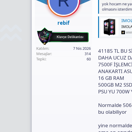
R
Dediğimi yanlış a
yok hocam ne yanl
olmasını isterdi
siyah alsan bana 
beyaz alsan bende
IMOLA-5
rebif
IMOLA-
çıkın artık şu kaf
www
Katılım
7 Nis 2026
41185 TL BU 
Mesajlar
314
DAHA UCUZ D
Tepki
60
7500F İŞLEMC
ANAKARTI ASU
16 GB RAM
500GB M2 SSD
PSU YU 700W 
Normalde 5060 
bu olabiliyor
yine normalde 