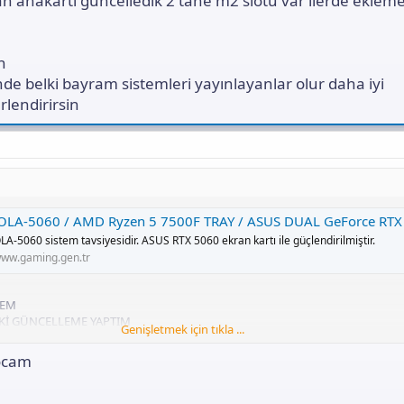
 anakartı güncelledik 2 tane m2 slotu var ilerde eklem
n
nde belki bayram sistemleri yayınlayanlar olur daha iyi
lendirirsin
-5060 / AMD Ryzen 5 7500F TRAY / ASUS DUAL GeForce RTX 5060 OC 8GB / 16GB RAM / 500GB M.2 SSD Sistem 
A-5060 sistem tavsiyesidir. ASUS RTX 5060 ekran kartı ile güçlendirilmiştir.
ww.gaming.gen.tr
TEM
Kİ GÜNCELLEME YAPTIM
Genişletmek için tıkla ...
AR
B650M-R YAPTIM
ocam
AR
PTIM