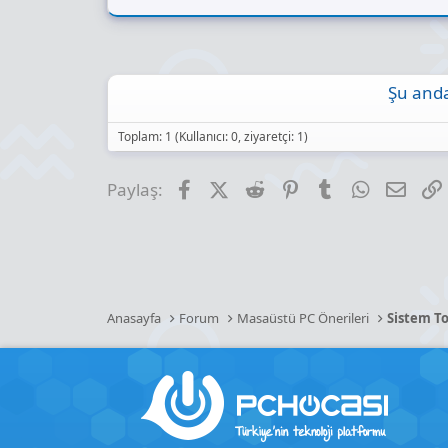
Normalde 5060 çok
yine normalde 1 
ama en azından an
Şu anda
Bu elde 1 olsun
Toplam: 1 (Kullanıcı: 0, ziyaretçi: 1)
öğlen saatlerinde
ona göre değerle
Facebook
X (Twitter)
Reddit
Pinterest
Tumblr
WhatsApp
E-pos
Paylaş:
Anasayfa
Forum
Masaüstü PC Önerileri
Sistem To