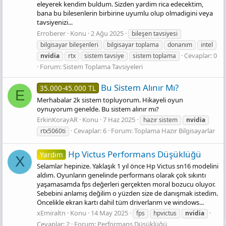
eleyerek kendim buldum. Sizden yardim rica edecektim,
bana bu bilesenlerin birbirine uyumlu olup olmadigini veya
tavsiyenizi...
Erroberer
Konu
2 Ağu 2025
bileşen tavsiyesi
bilgisayar bileşenleri
bilgisayar toplama
donanım
intel
Cevaplar: 0
nvidia
rtx
sistem tavsiye
sistem toplama
Forum:
Sistem Toplama Tavsiyeleri
Bu Sistem Alınır Mı?
35.000-45.000 TL
E
Merhabalar 2k sistem topluyorum. Hikayeli oyun
oynuyorum genelde. Bu sistem alınır mı?
ErkinKorayAR
Konu
7 Haz 2025
hazır sistem
nvidia
Cevaplar: 6
Forum:
Toplama Hazır Bilgisayarlar
rtx5060ti
Hp Vi̇ctus Performans Düşüklüğü
Yardım
X
Selamlar hepinize. Yaklaşık 1 yıl önce Hp Victus sn16 modelini
aldım. Oyunların genelinde performans olarak çok sıkıntı
yaşamasamda fps değerleri gerçekten moral bozucu oluyor.
Sebebini anlamış değilim o yüzden size de danışmak istedim.
Öncelikle ekran kartı dahil tüm driverlarım ve windows...
xEmiraltn
Konu
14 May 2025
fps
hpvictus
nvidia
Cevaplar: 2
Forum:
Performans Düşüklüğü