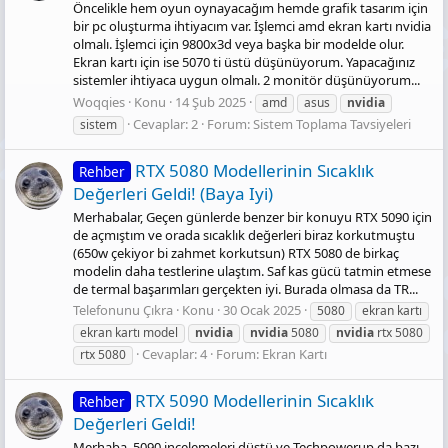
Öncelikle hem oyun oynayacağım hemde grafik tasarım için
bir pc oluşturma ihtiyacım var. İşlemci amd ekran kartı nvidia
olmalı. İşlemci için 9800x3d veya başka bir modelde olur.
Ekran kartı için ise 5070 ti üstü düşünüyorum. Yapacağınız
sistemler ihtiyaca uygun olmalı. 2 monitör düşünüyorum...
Woqqies
Konu
14 Şub 2025
amd
asus
nvidia
Cevaplar: 2
Forum:
Sistem Toplama Tavsiyeleri
sistem
RTX 5080 Modellerinin Sıcaklık
Rehber
Değerleri Geldi! (Baya Iyi)
Merhabalar, Geçen günlerde benzer bir konuyu RTX 5090 için
de açmıştım ve orada sıcaklık değerleri biraz korkutmuştu
(650w çekiyor bi zahmet korkutsun) RTX 5080 de birkaç
modelin daha testlerine ulaştım. Saf kas gücü tatmin etmese
de termal başarımları gerçekten iyi. Burada olmasa da TR...
Telefonunu Çıkra
Konu
30 Ocak 2025
5080
ekran kartı
ekran kartı model
nvidia
nvidia
5080
nvidia
rtx 5080
Cevaplar: 4
Forum:
Ekran Kartı
rtx 5080
RTX 5090 Modellerinin Sıcaklık
Rehber
Değerleri Geldi!
Merhaba. 5090 incelemeleri düştü ve Techpowerup da bazı