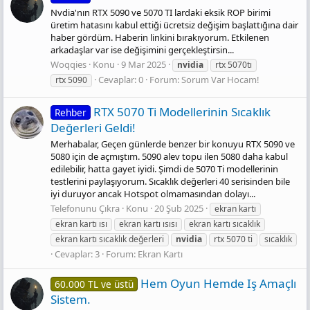
Nvdia'nın RTX 5090 ve 5070 TI lardaki eksik ROP birimi
üretim hatasını kabul ettiği ücretsiz değişim başlattığına dair
haber gördüm. Haberin linkini bırakıyorum. Etkilenen
arkadaşlar var ise değişimini gerçekleştirsin...
Woqqies
Konu
9 Mar 2025
nvidia
rtx 5070tı
Cevaplar: 0
Forum:
Sorum Var Hocam!
rtx 5090
RTX 5070 Ti Modellerinin Sıcaklık
Rehber
Değerleri Geldi!
Merhabalar, Geçen günlerde benzer bir konuyu RTX 5090 ve
5080 için de açmıştım. 5090 alev topu ilen 5080 daha kabul
edilebilir, hatta gayet iyidi. Şimdi de 5070 Ti modellerinin
testlerini paylaşıyorum. Sıcaklık değerleri 40 serisinden bile
iyi duruyor ancak Hotspot olmamasından dolayı...
Telefonunu Çıkra
Konu
20 Şub 2025
ekran kartı
ekran kartı ısı
ekran kartı ısısı
ekran kartı sıcaklık
ekran kartı sıcaklık değerleri
nvidia
rtx 5070 ti
sıcaklık
Cevaplar: 3
Forum:
Ekran Kartı
Hem Oyun Hemde Iş Amaçlı
60.000 TL ve üstü
Sistem.