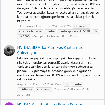
modellerin incelemelerini çıkartmış. Şu anlık sadece 5090 var
ilerleyen günlerde daha fazla model ile güncellenecektir.
Techpowerup testleri baya iyi reçete çıkarıyor ancak ben bu
konuda sadece soğutma performansına dikkat çekmek
istiyorum...
Telefonunu Çıkra
Konu
25 Ocak 2025
ekran kartı
ekran kartı model
nvidia
nvidia
geforce rtx 5090
rtx
Cevaplar: 3
Forum:
Ekran Kartı
rtx 5090
NVIDIA 3D Arka Plan Fps Kısıtlaması
Çalışmıyor
Eskiden her şey yolunda doğru şekilde çalışıyordu. Driver
silip tekrar kurduktan sonra 3D ayarlar da sıfırlanmıştı.
Yeniden açtım bu özelliği ancak çalışmıyor. Sadece arka
plandaki uygulamaya tıklamadan görev çubuğundan
önizlemesine bakarsam 30 FPS'ye düşüyor. Fareyi üstünden
çekince tekrar...
Anydactly
Konu
22 Ocak 2025
fps
nvidia
Cevaplar: 0
Forum:
Yazılım
nvidia
app
sabitleme
Sorunları
NVIDIA Kayıtta Beyaz Perde Sorunu