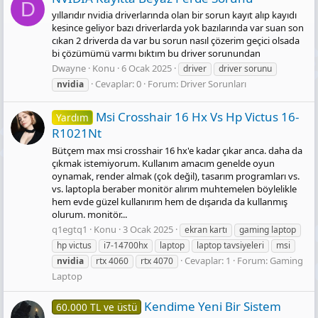
D
yıllarıdır nvidia driverlarında olan bir sorun kayıt alıp kayıdı
kesince geliyor bazı driverlarda yok bazılarında var suan son
cıkan 2 driverda da var bu sorun nasıl çözerim geçici olsada
bi çözümümü varmı bıktım bu driver sorunundan
Dwayne
Konu
6 Ocak 2025
driver
driver sorunu
Cevaplar: 0
Forum:
Driver Sorunları
nvidia
Msi Crosshair 16 Hx Vs Hp Victus 16-
Yardım
R1021Nt
Bütçem max msi crosshair 16 hx'e kadar çıkar anca. daha da
çıkmak istemiyorum. Kullanım amacım genelde oyun
oynamak, render almak (çok değil), tasarım programları vs.
vs. laptopla beraber monitör alırım muhtemelen böylelikle
hem evde güzel kullanırım hem de dışarıda da kullanmış
olurum. monitör...
q1egtq1
Konu
3 Ocak 2025
ekran kartı
gaming laptop
hp victus
i7-14700hx
laptop
laptop tavsiyeleri
msi
Cevaplar: 1
Forum:
Gaming
nvidia
rtx 4060
rtx 4070
Laptop
Kendime Yeni Bir Sistem
60.000 TL ve üstü