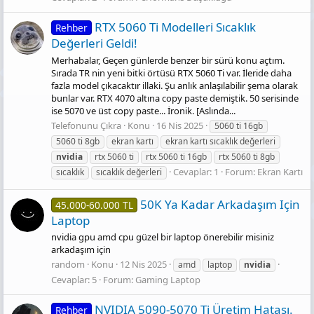
RTX 5060 Ti Modelleri Sıcaklık
Rehber
Değerleri Geldi!
Merhabalar, Geçen günlerde benzer bir sürü konu açtım.
Sırada TR nin yeni bitki örtüsü RTX 5060 Ti var. İleride daha
fazla model çıkacaktır illaki. Şu anlık anlaşılabilir şema olarak
bunlar var. RTX 4070 altına copy paste demiştik. 50 serisinde
ise 5070 ve üst copy paste... İronik. [Aslında...
Telefonunu Çıkra
Konu
16 Nis 2025
5060 ti 16gb
5060 ti 8gb
ekran kartı
ekran kartı sıcaklık değerleri
nvidia
rtx 5060 ti
rtx 5060 ti 16gb
rtx 5060 ti 8gb
Cevaplar: 1
Forum:
Ekran Kartı
sıcaklık
sıcaklık değerleri
50K Ya Kadar Arkadaşım Için
45.000-60.000 TL
Laptop
nvidia gpu amd cpu güzel bir laptop önerebilir misiniz
arkadaşım için
random
Konu
12 Nis 2025
amd
laptop
nvidia
Cevaplar: 5
Forum:
Gaming Laptop
NVIDIA 5090-5070 Ti Üretim Hatası.
Rehber