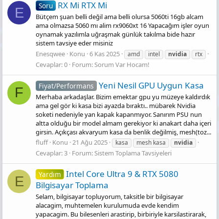
RX Mi RTX Mi
Soru
E
Bütçem şuan belli değil ama belli olursa 5060ti 16gb alcam
ama olmazsa 5060 mı alim rx9060xt 16 Yapacağım işler oyun
oynamak yazılımla uğraşmak günlük takılma bide hazır
sistem tavsiye eder misiniz
Enesqwee
Konu
6 Kas 2025
amd
intel
nvidia
rtx
Cevaplar: 0
Forum:
Sorum Var Hocam!
Yeni Nesil GPU Uygun Kasa
Fiyat/Performans
F
Merhaba arkadaşlar. Bizim emektar gpu yu müzeye kaldırdık
ama gel gör ki kasa bizi ayazda bıraktı.. mübarek Nvidia
soketi nedeniyle yan kapak kapanmıyor. Sanırım PSU nun
altta olduğu bir model almam gerekiyor ki anakart daha içeri
girsin. Açıkçası akvaryum kasa da benlik değilmiş, mesh(toz...
fluff
Konu
21 Ağu 2025
kasa
mesh kasa
nvidia
Cevaplar: 3
Forum:
Sistem Toplama Tavsiyeleri
Intel Core Ultra 9 & RTX 5080
Yardım
E
Bilgisayar Toplama
Selam, bilgisayar topluyorum, taksitle bir bilgisayar
alacagim, muhtemelen kurulumuda evde kendim
yapacagim. Bu bilesenleri arastirip, birbiriyle karsilastirarak,