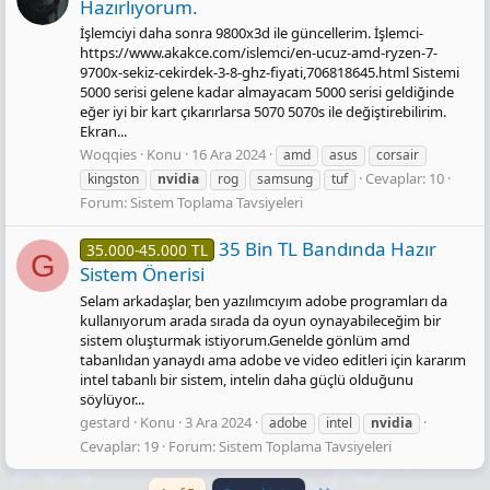
Hazırlıyorum.
İşlemciyi daha sonra 9800x3d ile güncellerim. İşlemci-
https://www.akakce.com/islemci/en-ucuz-amd-ryzen-7-
9700x-sekiz-cekirdek-3-8-ghz-fiyati,706818645.html Sistemi
5000 serisi gelene kadar almayacam 5000 serisi geldiğinde
eğer iyi bir kart çıkarırlarsa 5070 5070s ile değiştirebilirim.
Ekran...
Woqqies
Konu
16 Ara 2024
amd
asus
corsair
Cevaplar: 10
kingston
nvidia
rog
samsung
tuf
Forum:
Sistem Toplama Tavsiyeleri
35 Bin TL Bandında Hazır
35.000-45.000 TL
G
Sistem Önerisi
Selam arkadaşlar, ben yazılımcıyım adobe programları da
kullanıyorum arada sırada da oyun oynayabileceğim bir
sistem oluşturmak istiyorum.Genelde gönlüm amd
tabanlıdan yanaydı ama adobe ve video editleri için kararım
intel tabanlı bir sistem, intelin daha güçlü olduğunu
söylüyor...
gestard
Konu
3 Ara 2024
adobe
intel
nvidia
Cevaplar: 19
Forum:
Sistem Toplama Tavsiyeleri