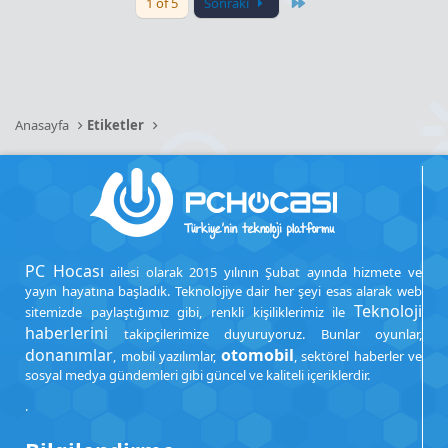
Last
1 of 5
Sonraki
Anasayfa
Etiketler
PC Hocası
ailesi olarak 2015 yılının Şubat ayında hizmete ve
yayın hayatına başladık. Teknolojiye dair her şeyi esas alarak web
Teknoloji
sitemizde paylaştığımız gibi, renkli kişiliklerimiz ile
haberlerini
takipçilerimize duyuruyoruz. Bunlar oyunlar,
donanımlar
otomobil
, mobil yazılımlar,
, sektörel haberler ve
sosyal medya gündemleri gibi güncel ve kaliteli içeriklerdir.
.