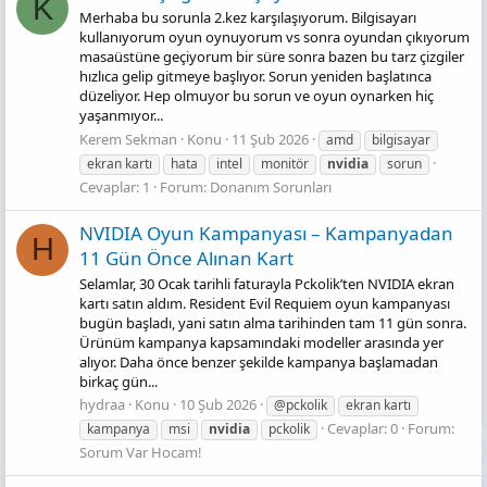
K
Merhaba bu sorunla 2.kez karşılaşıyorum. Bilgisayarı
kullanıyorum oyun oynuyorum vs sonra oyundan çıkıyorum
masaüstüne geçiyorum bir süre sonra bazen bu tarz çizgiler
hızlıca gelip gitmeye başlıyor. Sorun yeniden başlatınca
düzeliyor. Hep olmuyor bu sorun ve oyun oynarken hiç
yaşanmıyor...
Kerem Sekman
Konu
11 Şub 2026
amd
bilgisayar
ekran kartı
hata
intel
monitör
nvidia
sorun
Cevaplar: 1
Forum:
Donanım Sorunları
NVIDIA Oyun Kampanyası – Kampanyadan
H
11 Gün Önce Alınan Kart
Selamlar, 30 Ocak tarihli faturayla Pckolik’ten NVIDIA ekran
kartı satın aldım. Resident Evil Requiem oyun kampanyası
bugün başladı, yani satın alma tarihinden tam 11 gün sonra.
Ürünüm kampanya kapsamındaki modeller arasında yer
alıyor. Daha önce benzer şekilde kampanya başlamadan
birkaç gün...
hydraa
Konu
10 Şub 2026
@pckolik
ekran kartı
Cevaplar: 0
Forum:
kampanya
msi
nvidia
pckolik
Sorum Var Hocam!