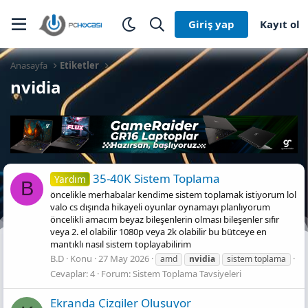
Giriş yap
Kayıt ol
Anasayfa
Etiketler
nvidia
35-40K Sistem Toplama
Yardım
B
öncelikle merhabalar kendime sistem toplamak istiyorum lol
valo cs dışında hikayeli oyunlar oynamayı planlıyorum
öncelikli amacım beyaz bileşenlerin olması bileşenler sıfır
veya 2. el olabilir 1080p veya 2k olabilir bu bütceye en
mantıklı nasıl sistem toplayabilirim
B.D
Konu
27 May 2026
amd
nvidia
sistem toplama
Cevaplar: 4
Forum:
Sistem Toplama Tavsiyeleri
Ekranda Çizgiler Oluşuyor