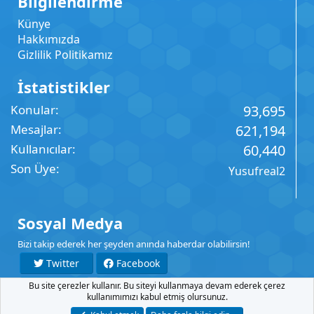
Bilgilendirme
Künye
Hakkımızda
Gizlilik Politikamız
İstatistikler
Konular
93,695
Mesajlar
621,194
Kullanıcılar
60,440
Son Üye
Yusufreal2
Sosyal Medya
Bizi takip ederek her şeyden anında haberdar olabilirsin!
Twitter
Facebook
Bu site çerezler kullanır. Bu siteyi kullanmaya devam ederek çerez
YouTube
Instagram
kullanımımızı kabul etmiş olursunuz.