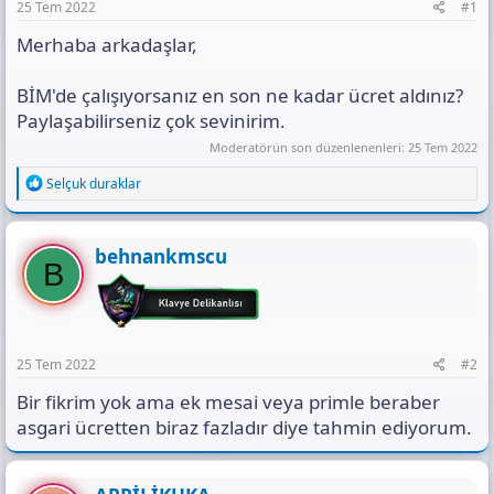
n
i
ı
25 Tem 2022
#1
s
ı
Merhaba arkadaşlar,
n
ı
BİM'de çalışıyorsanız en son ne kadar ücret aldınız?
K
Paylaşabilirseniz çok sevinirim.
o
p
Moderatörün son düzenlenenleri:
25 Tem 2022
y
a
R
Selçuk duraklar
l
e
a
a
c
t
behnankmscu
B
i
o
n
s
:
25 Tem 2022
#2
Bir fikrim yok ama ek mesai veya primle beraber
asgari ücretten biraz fazladır diye tahmin ediyorum.