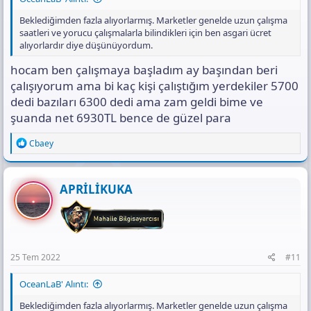
Beklediğimden fazla alıyorlarmış. Marketler genelde uzun çalışma
saatleri ve yorucu çalışmalarla bilindikleri için ben asgari ücret
alıyorlardır diye düşünüyordum.
hocam ben çalışmaya başladım ay başından beri
çalışıyorum ama bi kaç kişi çalıştığım yerdekiler 5700
dedi bazıları 6300 dedi ama zam geldi bime ve
şuanda net 6930TL bence de güzel para
R
Cbaey
e
a
c
t
APRİLİKUKA
i
o
n
s
:
25 Tem 2022
#11
OceanLaB' Alıntı:
Beklediğimden fazla alıyorlarmış. Marketler genelde uzun çalışma