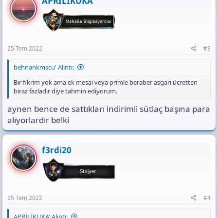
APRİLİKUKA
25 Tem 2022
#3
behnankmscu' Alıntı:
Bir fikrim yok ama ek mesai veya primle beraber asgari ücretten
biraz fazladır diye tahmin ediyorum.
aynen bence de sattıkları indirimli sütlaç başına para
alıyorlardır belki
f3rdi20
25 Tem 2022
#4
APRİLİKUKA' Alıntı: