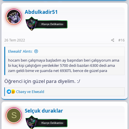
a
c
t
Abdulkadir51
i
o
n
s
:
26 Tem 2022
#16
Elweald' Alıntı:
hocam ben çalışmaya başladım ay başından beri çalışıyorum ama
bi kaç kişi çalıştığım yerdekiler 5700 dedi bazıları 6300 dedi ama
zam geldi bime ve şuanda net 6930TL bence de güzel para
Öğrenci için güzel para diyelim. :/
R
Cbaey
ve
Elweald
e
a
c
t
Selçuk duraklar
S
i
o
n
s