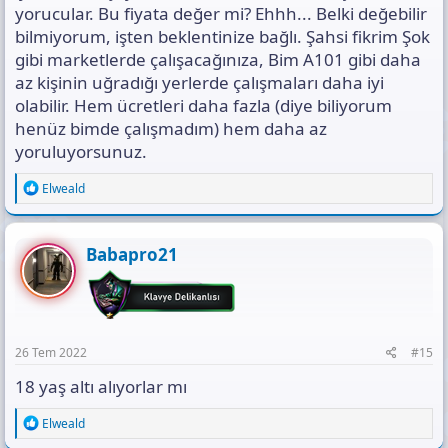
yorucular. Bu fiyata değer mi? Ehhh... Belki değebilir
bilmiyorum, işten beklentinize bağlı. Şahsi fikrim Şok
gibi marketlerde çalışacağınıza, Bim A101 gibi daha
az kişinin uğradığı yerlerde çalışmaları daha iyi
olabilir. Hem ücretleri daha fazla (diye biliyorum
henüz bimde çalışmadım) hem daha az
yoruluyorsunuz.
R
Elweald
e
a
c
t
Babapro21
i
o
n
s
:
26 Tem 2022
#15
18 yaş altı alıyorlar mı
R
Elweald
e