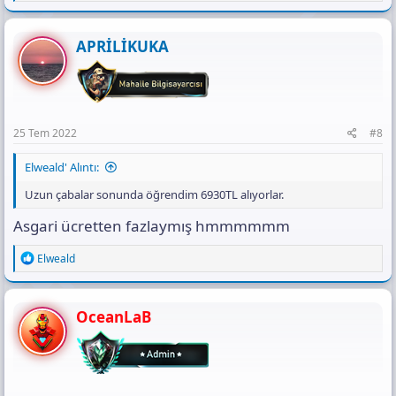
e
a
c
t
APRİLİKUKA
i
o
n
s
:
25 Tem 2022
#8
Elweald' Alıntı:
Uzun çabalar sonunda öğrendim 6930TL alıyorlar.
Asgari ücretten fazlaymış hmmmmmm
R
Elweald
e
a
c
t
OceanLaB
i
o
n
s
: