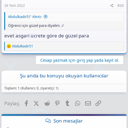
26 Tem 2022
#20
Abdulkadir51' Alıntı:
Öğrenci için güzel para diyelim. :/
evet asgari ücrete göre de güzel para
R
Abdulkadir51
e
a
c
Cevap yazmak için giriş yap yada kayıt ol.
t
i
o
Şu anda bu konuyu okuyan kullanıcılar
n
s
:
Toplam: 1 (Kullanıcı: 0, ziyaretçi: 1)
Facebook
X (Twitter)
Reddit
Pinterest
Tumblr
WhatsApp
E-posta
Link
Paylaş:
Son mesajlar