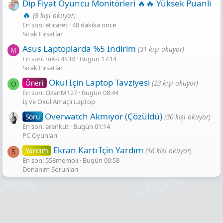
Dip Fiyat Oyuncu Monitörleri 🔥🔥 Yüksek Puanli
🔥
(9 kişi okuyor)
En son: eticaret
48 dakika önce
Sıcak Fırsatlar
Asus Laptoplarda %5 Indirim
(31 kişi okuyor)
M
En son: mX-L4S3R
Bugün 17:14
Sıcak Fırsatlar
Okul Için Laptop Tavziyesi
Öneri
(23 kişi okuyor)
O
En son: OzanM127
Bugün 08:44
İş ve Okul Amaçlı Laptop
Overwatch Akmıyor (Çözüldü)
Soru
(30 kişi okuyor)
En son: erenkut
Bugün 01:14
PC Oyunları
Ekran Kartı Için Yardım
Yardım
(16 kişi okuyor)
5
En son: 558memoli
Bugün 00:58
Donanım Sorunları