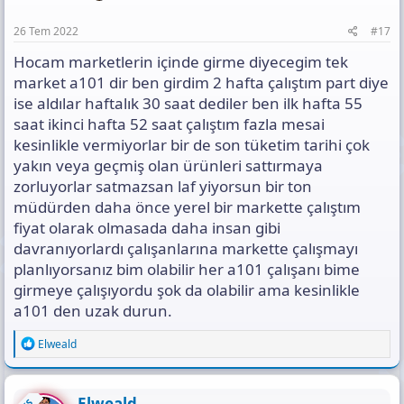
:
26 Tem 2022
#17
Hocam marketlerin içinde girme diyecegim tek
market a101 dir ben girdim 2 hafta çalıştım part diye
ise aldılar haftalık 30 saat dediler ben ilk hafta 55
saat ikinci hafta 52 saat çalıştım fazla mesai
kesinlikle vermiyorlar bir de son tüketim tarihi çok
yakın veya geçmiş olan ürünleri sattırmaya
zorluyorlar satmazsan laf yiyorsun bir ton
müdürden daha önce yerel bir markette çalıştım
fiyat olarak olmasada daha insan gibi
davranıyorlardı çalışanlarına markette çalışmayı
planlıyorsanız bim olabilir her a101 çalışanı bime
girmeye çalışıyordu şok da olabilir ama kesinlikle
a101 den uzak durun.
R
Elweald
e
a
c
t
Elweald