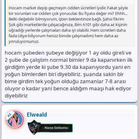
Hocam market deyip geçmeyin cidden ücretleri iyidir. Fakat şöyle
bir sorunları var cidden çok yorucular. Bu fiyata değer mi? Ehhh...
Belki değebilir bilmiyorum, işten beklentinize bağlı. Şahsi fikrim
Şok gibi marketlerde çalışacağınıza, Bim A101 gibi daha az kişinin
uğradığı yerlerde çalışmaları daha iyi olabilir. Hem ücretleri daha
fazla (diye biliyorum henüz bimde çalışmadım) hem daha az
yoruluyorsunuz.
hocam şubeden şubeye değişiyor 1 ay oldu gireli ve
2 şube de çalıştım normal bimler 9 da kapanırken ilk
girdiğim yerde ki şube 9.30 da kapanıyordu yani en
yoğun bimlerden biri diyebiliriz. şuanda sakin bir
bime girdim tek yoğun olduğu zamanlar 7-8 arası
oluyor o kadar yani bence aldığım maaşı hak ediyor
diyebiliriz
Elweald
KS