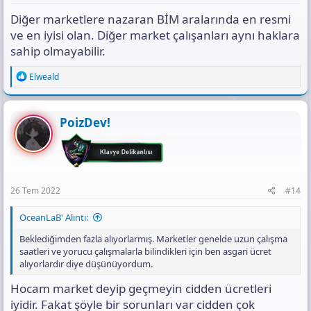
Diğer marketlere nazaran BİM aralarında en resmi
ve en iyisi olan. Diğer market çalışanları aynı haklara
sahip olmayabilir.
R
Elweald
e
a
c
t
PoizDev!
i
o
n
s
:
26 Tem 2022
#14
OceanLaB' Alıntı:
Beklediğimden fazla alıyorlarmış. Marketler genelde uzun çalışma
saatleri ve yorucu çalışmalarla bilindikleri için ben asgari ücret
alıyorlardır diye düşünüyordum.
Hocam market deyip geçmeyin cidden ücretleri
iyidir. Fakat şöyle bir sorunları var cidden çok