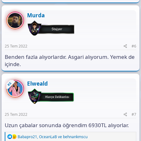
Murda
25 Tem 2022
#6
Benden fazla alıyorlardır. Asgari alıyorum. Yemek de
içinde.
Elweald
KS
25 Tem 2022
#7
Uzun çabalar sonunda öğrendim 6930TL alıyorlar.
R
Babapro21
,
OceanLaB
ve
behnankmscu