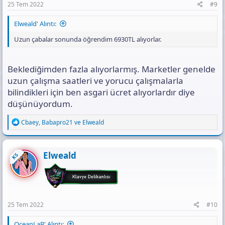
25 Tem 2022
#9
Elweald' Alıntı:
Uzun çabalar sonunda öğrendim 6930TL alıyorlar.
Beklediğimden fazla alıyorlarmış. Marketler genelde
uzun çalışma saatleri ve yorucu çalışmalarla
bilindikleri için ben asgari ücret alıyorlardır diye
düşünüyordum.
R
Cbaey
,
Babapro21
ve
Elweald
e
a
c
t
Elweald
KS
i
o
n
s
:
25 Tem 2022
#10
OceanLaB' Alıntı: