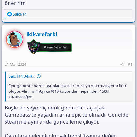
öneririm
R
Salo914
e
a
c
t
ikikarefarki
i
o
n
s
:
21 Mar 2024
#4
Salo914' Alıntı:
Epic gameste bazen oyunlar eski sürüm veya optimizasyonu kötü
oluyor. Alınır mı? Ayrıca %10 kupondan hepsinden 150tl
kazanacağım.
Böyle bir şeye hiç denk gelmedim açıkçası.
Gamepass'te yaşadım ama epic'te olmadı. Genelde
steam ile aynı anda güncelleme çıkıyor.
Oyunlara gelecek olursak hepsi fiyatına değer