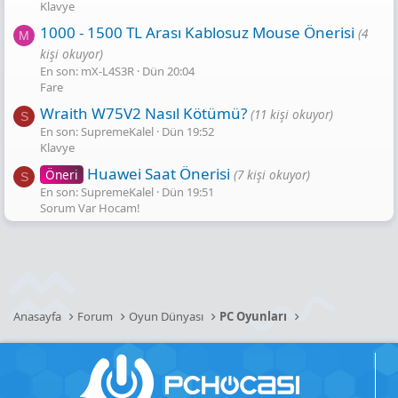
Klavye
1000 - 1500 TL Arası Kablosuz Mouse Önerisi
(4
M
kişi okuyor)
En son: mX-L4S3R
Dün 20:04
Fare
Wraith W75V2 Nasıl Kötümü?
(11 kişi okuyor)
S
En son: SupremeKalel
Dün 19:52
Klavye
Huawei Saat Önerisi
Öneri
(7 kişi okuyor)
S
En son: SupremeKalel
Dün 19:51
Sorum Var Hocam!
Anasayfa
Forum
Oyun Dünyası
PC Oyunları