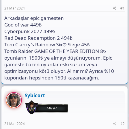
n
i
t
ı
21 Mar 2024
#1
s
ı
Arkadaşlar epic gamesten
n
God of war 449₺
ı
Cyberpunk 2077 499₺
K
Red Dead Redemption 2 494₺
o
p
Tom Clancy's Rainbow Six® Siege 45₺
y
Tomb Raider GAME OF THE YEAR EDITION 8₺
a
oyunlarını 1500₺ ye almayı düşünüyorum. Epic
l
gameste bazen oyunlar eski sürüm veya
a
optimizasyonu kötü oluyor. Alınır mı? Ayrıca %10
kupondan hepsinden 150tl kazanacağım.
Sybicort
21 Mar 2024
#2