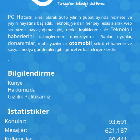
PC Hocası
ailesi olarak 2015 yılının Şubat ayında hizmete ve
yayın hayatına başladık. Teknolojiye dair her şeyi esas alarak web
Teknoloji
sitemizde paylaştığımız gibi, renkli kişiliklerimiz ile
haberlerini
takipçilerimize duyuruyoruz. Bunlar oyunlar,
donanımlar
otomobil
, mobil yazılımlar,
, sektörel haberler ve
sosyal medya gündemleri gibi güncel ve kaliteli içeriklerdir.
.
Bilgilendirme
Künye
Hakkımızda
Gizlilik Politikamız
İstatistikler
Konular
93,691
Mesajlar
621,187
Kullanıcılar
60,441