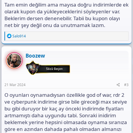
Tam emin değilim ama mayısa doğru indirimlerde ek
olarak kupon da yükleyeceklerini söyleyenler var.
Beklerim dersen denenebilir. Tabii bu kupon olayı
net bir şey değil onu da unutmamak lazım.
R
Salo914
e
a
c
t
Boozew
i
o
n
s
:
21 Mar 2024
#3
O oyunları oynamadıysan özellikle god of war, rdr 2
ve cyberpunk indirime girse bile gireceği max seviye
bu gibi duruyor bir kaç ay önceki indirimde fiyatları
artmamıştı daha uygundu tabi. Sonraki inidirim
beklemek yerine hepsini olmasada oynama sıranıza
göre en azından dahada pahalı olmadan almanızı