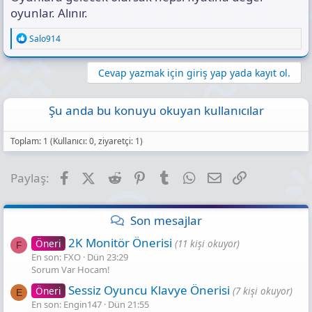
oyunlar. Alınır.
R
Salo914
e
a
c
Cevap yazmak için giriş yap yada kayıt ol.
t
i
o
Şu anda bu konuyu okuyan kullanıcılar
n
s
:
Toplam: 1 (Kullanıcı: 0, ziyaretçi: 1)
Facebook
X (Twitter)
Reddit
Pinterest
Tumblr
WhatsApp
E-posta
Link
Paylaş:
Son mesajlar
2K Monitör Önerisi
Öneri
(11 kişi okuyor)
F
En son: FXO
Dün 23:29
Sorum Var Hocam!
Sessiz Oyuncu Klavye Önerisi
Öneri
(7 kişi okuyor)
E
En son: Engin147
Dün 21:55