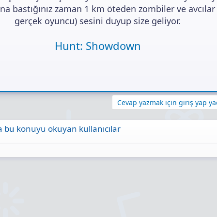
ı
ına bastığınız zaman 1 km öteden zombiler ve avcılar 
n
ı
gerçek oyuncu) sesini duyup size geliyor.
K
o
Hunt: Showdown
p
y
a
l
a
Cevap yazmak için giriş yap yad
 bu konuyu okuyan kullanıcılar
ta
Link