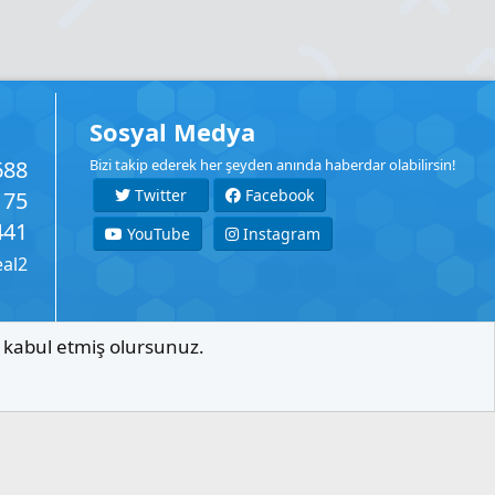
Sosyal Medya
688
Bizi takip ederek her şeyden anında haberdar olabilirsin!
Twitter
Facebook
175
441
YouTube
Instagram
eal2
ı kabul etmiş olursunuz.
İletişim
Şartlar
Gizlilik
Yardım
Anasayfa
R
S
S