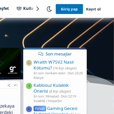
eşfet
Kullanıcılar
Giriş yap
Kayıt ol
Son mesajlar
Wraith W75V2 Nasıl
G
Kötümü?
(14 kişi okuyor)
En son: Gorkem eskn
Dün 23:20
Klavye
Kablosuz Kulaklık
#1
Y
Önerisi
(8 kişi okuyor)
En son: Yilmazad
Dün 22:19
Kulaklık / Hoparlör
 zekaya
Gaming Gecesi̇
Fırsat
R
erdeki