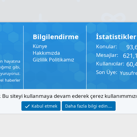
Bilgilendirme
İstatistikler
Künye
Konular
93,
Hakkımızda
Mesajlar
621,
Gizlilik Politikamız
ın hayatına
Kullanıcılar
60,
ığımız gibi,
Son Üye
Yusufr
uyuruyoruz.
rel haberler
ır. Bu siteyi kullanmaya devam ederek çerez kullanımımız
Kabul etmek
Daha fazla bilgi edin.…