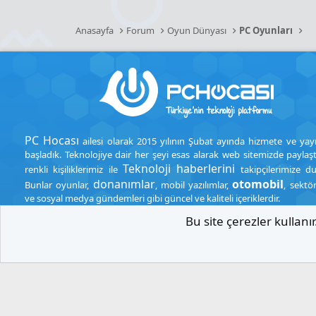
Anasayfa
Forum
Oyun Dünyası
PC Oyunları
PC Hocası
ailesi olarak 2015 yılının Şubat ayında hizmete ve yay
başladık. Teknolojiye dair her şeyi esas alarak web sitemizde paylaşt
Teknoloji haberlerini
renkli kişiliklerimiz ile
takipçilerimize d
donanımlar
otomobil
Bunlar oyunlar,
, mobil yazılımlar,
, sektö
ve sosyal medya gündemleri gibi güncel ve kaliteli içeriklerdir.
Bu site çerezler kullan
.