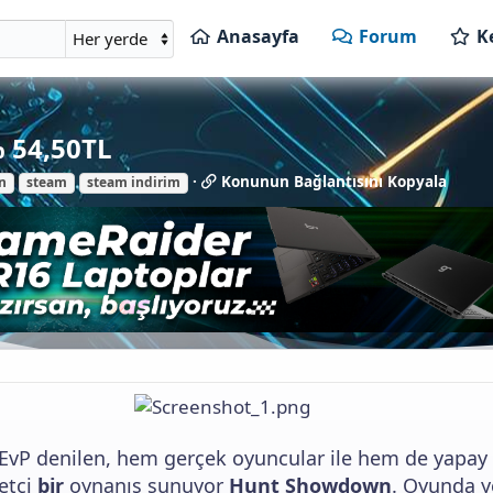
Anasayfa
Forum
K
 54,50TL
K
Konunun Bağlantısını Kopyala
n
steam
steam indirim
o
n
u
n
u
n
B
a
ğ
l
a
n
t
EvP denilen, hem gerçek oyuncular ile hem de yapay
ı
s
etçi
bir
oynanış sunuyor
Hunt Showdown
. Oyunda y