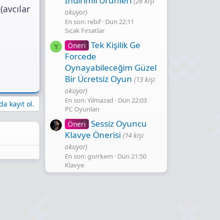
İndi̇ri̇mli̇ Ürünleri̇
(26 kişi
(avcılar
okuyor)
En son: rebif
Dün 22:11
Sıcak Fırsatlar
Tek Kişilik Ge
Öneri
Y
Forcede
Oynayabileceğim Güzel
Bir Ücretsiz Oyun
(13 kişi
okuyor)
En son: Yilmazad
Dün 22:03
a kayıt ol.
PC Oyunları
Sessiz Oyuncu
Öneri
Klavye Önerisi
(14 kişi
okuyor)
En son: gorrkem
Dün 21:50
Klavye