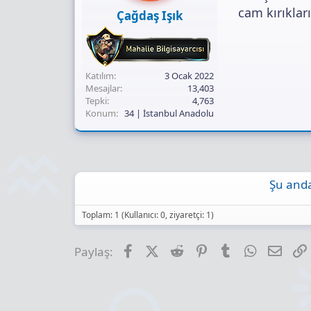
cam kırıklar
Çağdaş Işık
Katılım
3 Ocak 2022
Mesajlar
13,403
Tepki
4,763
Konum
34 | İstanbul Anadolu
Şu anda
Toplam: 1 (Kullanıcı: 0, ziyaretçi: 1)
Facebook
X (Twitter)
Reddit
Pinterest
Tumblr
WhatsApp
E-pos
Paylaş: