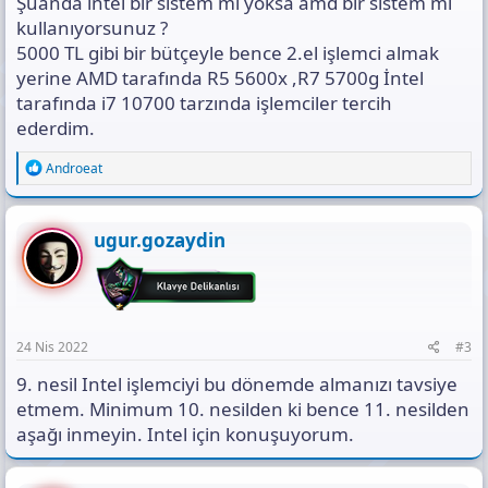
Şuanda intel bir sistem mi yoksa amd bir sistem mı
kullanıyorsunuz ?
5000 TL gibi bir bütçeyle bence 2.el işlemci almak
yerine AMD tarafında R5 5600x ,R7 5700g İntel
tarafında i7 10700 tarzında işlemciler tercih
ederdim.
R
Androeat
e
a
c
t
ugur.gozaydin
i
o
n
s
:
24 Nis 2022
#3
9. nesil Intel işlemciyi bu dönemde almanızı tavsiye
etmem. Minimum 10. nesilden ki bence 11. nesilden
aşağı inmeyin. Intel için konuşuyorum.