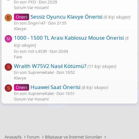
En son: FXO
Dün 23:29
Sorum Var Hocam!
Sessiz Oyuncu Klavye Önerisi
Öneri
(6 kişi okuyor)
E
En son: Engin147
Dün 21:55
Klavye
1000 - 1500 TL Arası Kablosuz Mouse Önerisi
(6
M
kişi okuyor)
En son: mX-L4S3R
Dün 20:04
Fare
Wraith W75V2 Nasıl Kötümü?
(11 kişi okuyor)
S
En son: SupremeKalel
Dün 19:52
Klavye
Huawei Saat Önerisi
Öneri
(8 kişi okuyor)
S
En son: SupremeKalel
Dün 19:51
Sorum Var Hocam!
Anasayfa
Forum
Bilgisayar ve İnternet Sorunları