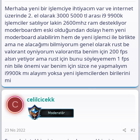
ı
Merhaba yeni bir işlemciye ihtiyacım var ve internet
s
ı
üzerinde 2. el olarak 3000 5000 tl arası i9 9900k
n
işlemciler satılıyor lakin 2600mhz ram destekliyor
ı
moderboardım eski olduğundan dolayı hem yeni
K
moderboard alabilirim hem de yeni işlemci ile birlikte
o
p
ama ne alacağımı bilmiyorum genel olarak rust be
y
valorant oyniyorum valorantta benim için 200 fps
a
alsın yetiyor ama rust için bunu söyleyemem 1 fps
l
a
nin bile önemi var benim için sizce ne yapmalıyım
i9900k mı alayım yoksa yeni işlemcilerden birilerini
mi
celilcicekk
C
23 Nis 2022
#2