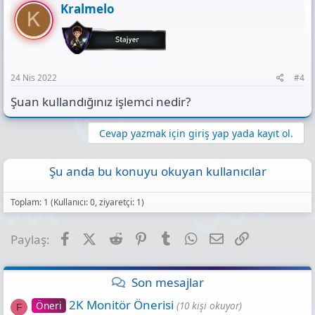
Kralmelo
24 Nis 2022
#4
Şuan kullandığınız işlemci nedir?
Cevap yazmak için giriş yap yada kayıt ol.
Şu anda bu konuyu okuyan kullanıcılar
Toplam: 1 (Kullanıcı: 0, ziyaretçi: 1)
Facebook
X (Twitter)
Reddit
Pinterest
Tumblr
WhatsApp
E-posta
Link
Paylaş:
Son mesajlar
2K Monitör Önerisi
Öneri
(10 kişi okuyor)
F