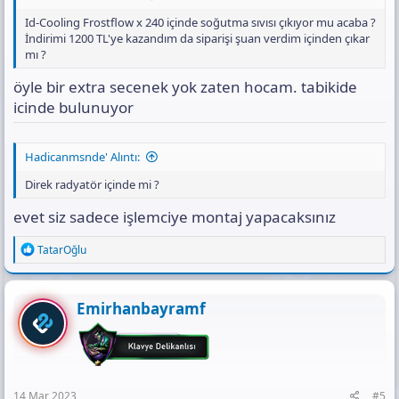
Id-Cooling Frostflow x 240 içinde soğutma sıvısı çıkıyor mu acaba ?
İndirimi 1200 TL'ye kazandım da siparişi şuan verdim içinden çıkar
mı ?
öyle bir extra secenek yok zaten hocam. tabikide
icinde bulunuyor
Hadicanmsnde' Alıntı:
Direk radyatör içinde mi ?
evet siz sadece işlemciye montaj yapacaksınız
R
TatarOğlu
e
a
c
t
Emirhanbayramf
i
o
n
s
:
14 Mar 2023
#5