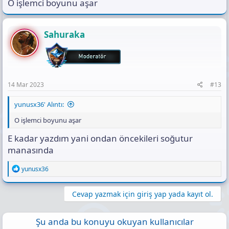
O işlemci boyunu aşar
Sahuraka
14 Mar 2023
#13
yunusx36' Alıntı:
O işlemci boyunu aşar
E kadar yazdım yani ondan öncekileri soğutur
manasında
R
yunusx36
e
a
c
Cevap yazmak için giriş yap yada kayıt ol.
t
i
o
Şu anda bu konuyu okuyan kullanıcılar
n