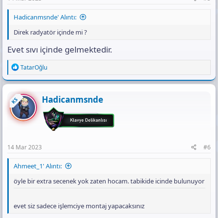
Hadicanmsnde' Alıntı:
Direk radyatör içinde mi ?
Evet sıvı içinde gelmektedir.
R
TatarOğlu
e
a
c
t
Hadicanmsnde
KS
i
o
n
s
:
14 Mar 2023
#6
Ahmeet_1' Alıntı:
öyle bir extra secenek yok zaten hocam. tabikide icinde bulunuyor
evet siz sadece işlemciye montaj yapacaksınız