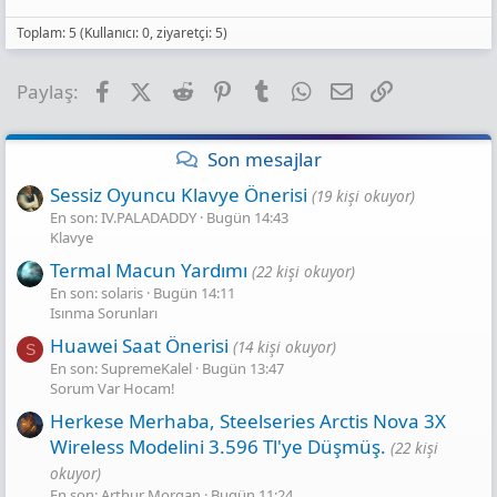
s
:
Toplam: 5 (Kullanıcı: 0, ziyaretçi: 5)
Facebook
X (Twitter)
Reddit
Pinterest
Tumblr
WhatsApp
E-posta
Link
Paylaş:
Son mesajlar
Sessiz Oyuncu Klavye Önerisi
(19 kişi okuyor)
En son: IV.PALADADDY
Bugün 14:43
Klavye
Termal Macun Yardımı
(22 kişi okuyor)
En son: solaris
Bugün 14:11
Isınma Sorunları
Huawei Saat Önerisi
(14 kişi okuyor)
S
En son: SupremeKalel
Bugün 13:47
Sorum Var Hocam!
Herkese Merhaba, Steelseries Arctis Nova 3X
Wireless Modelini 3.596 Tl'ye Düşmüş.
(22 kişi
okuyor)
En son: Arthur Morgan
Bugün 11:24