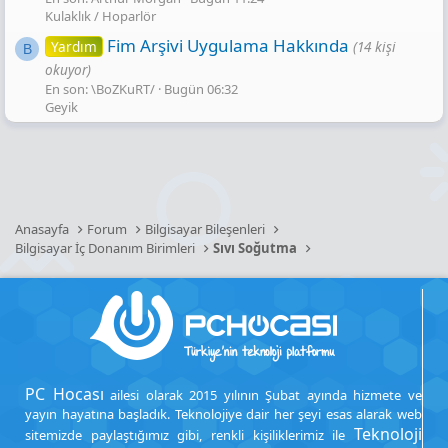
Kulaklık / Hoparlör
Fim Arşivi Uygulama Hakkında
Yardım
(14 kişi
B
okuyor)
En son: \BoZKuRT/
Bugün 06:32
Geyik
Anasayfa
Forum
Bilgisayar Bileşenleri
Bilgisayar İç Donanım Birimleri
Sıvı Soğutma
PC Hocası
ailesi olarak 2015 yılının Şubat ayında hizmete ve
yayın hayatına başladık. Teknolojiye dair her şeyi esas alarak web
Teknoloji
sitemizde paylaştığımız gibi, renkli kişiliklerimiz ile