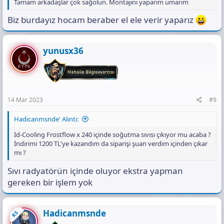
Tamam arkadaşlar çok sağolun. Montajını yaparım umarım
Biz burdayız hocam beraber el ele verir yaparız
yunusx36
14 Mar 2023
#9
Hadicanmsnde' Alıntı:
Id-Cooling Frostflow x 240 içinde soğutma sıvısı çıkıyor mu acaba ?
İndirimi 1200 TL'ye kazandım da siparişi şuan verdim içinden çıkar
mı ?
Sıvı radyatörün içinde oluyor ekstra yapman
gereken bir işlem yok
Hadicanmsnde
KS