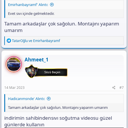
Emirhanbayramf' Alıntı:
Evet sıvı içinde gelmektedir.
Tamam arkadaşlar çok sağolun. Montajını yaparım
umarım
R
TatarOğlu
ve
Emirhanbayramf
e
a
c
t
Ahmeet_1
i
o
n
s
:
14 Mar 2023
#7
Hadicanmsnde' Alıntı:
Tamam arkadaşlar çok sağolun. Montajını yaparım umarım
indirimin sahibindensıvı soğutma videosu güzel
günlerde kullanın