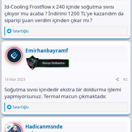
s
Id-Cooling Frostflow x 240 içinde soğutma sıvısı
ı
n
çıkıyor mu acaba ? İndirimi 1200 TL'ye kazandım da
ı
siparişi şuan verdim içinden çıkar mı ?
K
o
R
TatarOğlu
p
e
y
a
a
c
l
t
Emirhanbayramf
i
a
o
n
s
:
14 Mar 2023
#2
Soğutma sıvısı içindedir ekstra bir doldurma işlemi
yapmıyorsunuz. Termal macun çıkmaktadır.
R
TatarOğlu
e
a
c
t
Hadicanmsnde
KS
i