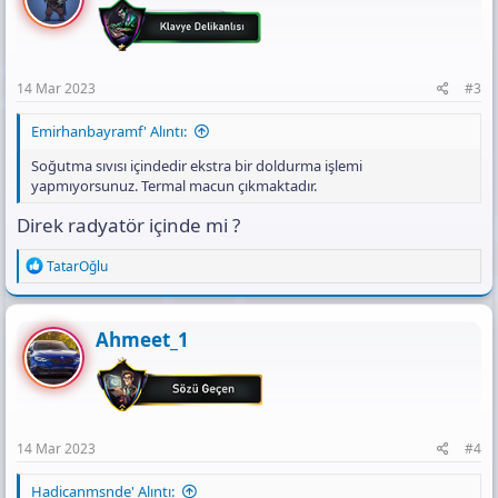
o
n
s
:
14 Mar 2023
#3
Emirhanbayramf' Alıntı:
Soğutma sıvısı içindedir ekstra bir doldurma işlemi
yapmıyorsunuz. Termal macun çıkmaktadır.
Direk radyatör içinde mi ?
R
TatarOğlu
e
a
c
t
Ahmeet_1
i
o
n
s
:
14 Mar 2023
#4
Hadicanmsnde' Alıntı: