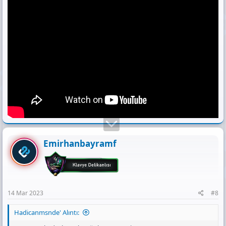
Emirhanbayramf
14 Mar 2023
#8
Hadicanmsnde' Alıntı: