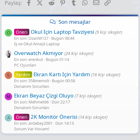
Facebook
X (Twitter)
Reddit
Pinterest
Tumblr
WhatsApp
E-posta
Link
Paylaş:
Son mesajlar
Okul Için Laptop Tavziyesi
Öneri
(9 kişi okuyor)
O
En son: OzanM127
Bugün 08:44
İş ve Okul Amaçlı Laptop
Overwatch Akmıyor
(24 kişi okuyor)
En son: erenkut
Bugün 01:14
PC Oyunları
Ekran Kartı Için Yardım
Yardım
(16 kişi okuyor)
5
En son: 558memoli
Bugün 00:58
Donanım Sorunları
Ekran Beyaz Çizgi Oluyo
(7 kişi okuyor)
M
En son: Mehmet66
Dün 22:17
Donanım Sorunları
2K Monitör Önerisi
Öneri
(14 kişi okuyor)
A
En son: ardabey2001
Dün 14:13
Sorum Var Hocam!