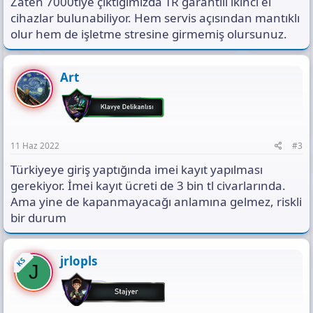
Zaten 7000tlye çıktığımızda TR garantili ikinci el
cihazlar bulunabiliyor. Hem servis açısından mantıklı
olur hem de işletme stresine girmemiş olursunuz.
Art
11 Haz 2022
#3
Türkiyeye giriş yaptığında imei kayıt yapılması
gerekiyor. İmei kayıt ücreti de 3 bin tl civarlarında.
Ama yine de kapanmayacağı anlamına gelmez, riskli
bir durum
jrlopls
KS
J