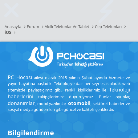
Anasayfa
Forum
Akıllı Telefonlar Ve Tablet
Cep Telefonları
iOS
PC Hocası
ailesi olarak 2015 yılının Şubat ayında hizmete ve
yayın hayatına başladık. Teknolojiye dair her şeyi esas alarak web
Teknoloji
sitemizde paylaştığımız gibi, renkli kişiliklerimiz ile
haberlerini
takipçilerimize duyuruyoruz. Bunlar oyunlar,
donanımlar
otomobil
, mobil yazılımlar,
, sektörel haberler ve
sosyal medya gündemleri gibi güncel ve kaliteli içeriklerdir.
.
Bilgilendirme