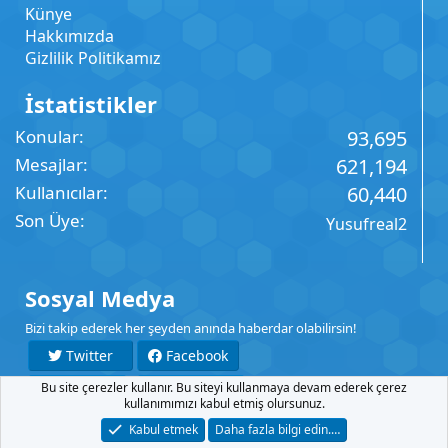
Künye
Hakkımızda
Gizlilik Politikamız
İstatistikler
Konular
93,695
Mesajlar
621,194
Kullanıcılar
60,440
Son Üye
Yusufreal2
Sosyal Medya
Bizi takip ederek her şeyden anında haberdar olabilirsin!
Twitter
Facebook
Bu site çerezler kullanır. Bu siteyi kullanmaya devam ederek çerez
YouTube
Instagram
kullanımımızı kabul etmiş olursunuz.
Kabul etmek
Daha fazla bilgi edin.…
İletişim
Şartlar
Gizlilik
Yardım
Anasayfa
R
S