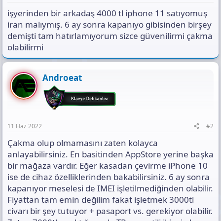
s
ı
işyerinden bir arkadaş 4000 tl iphone 11 satıyomuş
n
iran malıymış. 6 ay sonra kapanıyo gibisinden birşey
ı
demişti tam hatırlamıyorum sizce güvenilirmi çakma
K
olabilirmi
o
p
y
a
Androeat
l
a
11 Haz 2022
#2
Çakma olup olmamasını zaten kolayca
anlayabilirsiniz. En basitinden AppStore yerine başka
bir mağaza vardır. Eğer kasadan çevirme iPhone 10
ise de cihaz özelliklerinden bakabilirsiniz. 6 ay sonra
kapanıyor meselesi de IMEI işletilmediğinden olabilir.
Fiyattan tam emin değilim fakat işletmek 3000tl
civarı bir şey tutuyor + pasaport vs. gerekiyor olabilir.