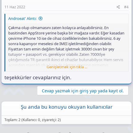
11 Haz 2022
#4
Androeat' Alıntı:
Çakma olup olmamasını zaten kolayca anlayabilirsiniz. En
basitinden AppStore yerine başka bir mağaza vardır. Eğer kasadan
çevirme iPhone 10 ise de cihaz özelliklerinden bakabilirsiniz. 6 ay
sonra kapanıyor meselesi de IMEI işletilmediğinden olabilir.
Fiyattan tam emin değilim fakat işletmek 3000tl civarı bir şey
tutuyor + pasaport vs. gerekiyor olabilir. Zaten 7000tlye
çıktığımızda TR garantili ikinci el cihazlar bulunabiliyor. Hem servis
açısından mantıklı olur hem de işletme stresine girmemiş
Genişletmek için tıkla ...
olursunuz.
teşekkürler cevaplarınız için.
Cevap yazmak için giriş yap yada kayıt ol.
Şu anda bu konuyu okuyan kullanıcılar
Toplam: 2 (Kullanıcı: 0, ziyaretçi: 2)