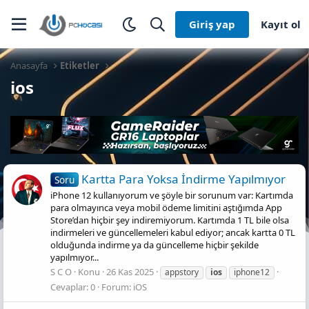
Giriş yap
Kayıt ol
Anasayfa
Etiketler
ios
Kartta Para Yoksa İndirme Yapılmıyor
Soru
iPhone 12 kullanıyorum ve şöyle bir sorunum var: Kartımda
para olmayınca veya mobil ödeme limitini aştığımda App
Store’dan hiçbir şey indiremiyorum. Kartımda 1 TL bile olsa
indirmeleri ve güncellemeleri kabul ediyor; ancak kartta 0 TL
olduğunda indirme ya da güncelleme hiçbir şekilde
yapılmıyor...
S C O
Konu
26 Kas 2025
appstory
ios
iphone12
Cevaplar: 0
Forum:
iOS