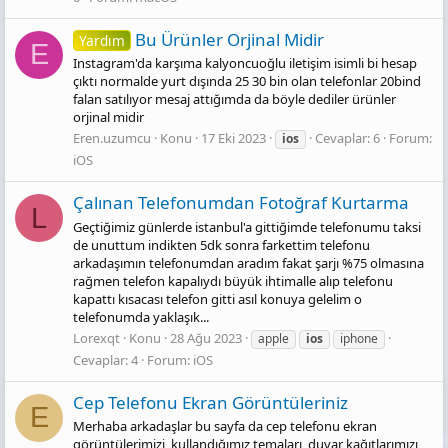
Bu Ürünler Orjinal Midir
Yardım
E
Instagram'da karşıma kalyoncuoğlu iletişim isimli bi hesap
çıktı normalde yurt dışında 25 30 bin olan telefonlar 20bind
falan satılıyor mesaj attığımda da böyle dediler ürünler
orjinal midir
Eren.uzumcu
Konu
17 Eki 2023
Cevaplar: 6
Forum:
ios
iOS
Çalınan Telefonumdan Fotoğraf Kurtarma
L
Geçtiğimiz günlerde istanbul'a gittiğimde telefonumu taksi
de unuttum indikten 5dk sonra farkettim telefonu
arkadaşımın telefonumdan aradım fakat şarjı %75 olmasına
rağmen telefon kapalıydı büyük ihtimalle alıp telefonu
kapattı kısacası telefon gitti asıl konuya gelelim o
telefonumda yaklaşık...
Lorexqt
Konu
28 Ağu 2023
apple
ios
iphone
Cevaplar: 4
Forum:
iOS
Cep Telefonu Ekran Görüntüleriniz
E
Merhaba arkadaşlar bu sayfa da cep telefonu ekran
görüntülerimizi, kullandığımız temaları, duvar kağıtlarımızı,