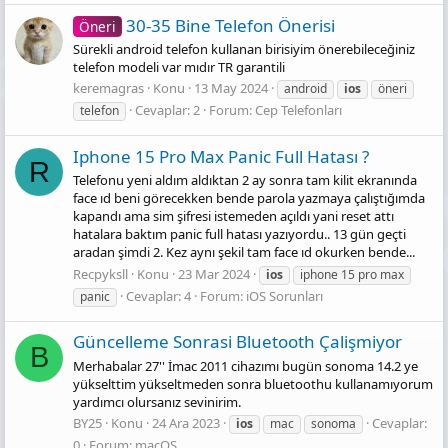
30-35 Bine Telefon Önerisi
Öneri
Sürekli android telefon kullanan birisiyim önerebileceğiniz
telefon modeli var mıdır TR garantili
keremagras
Konu
13 May 2024
android
ios
öneri
Cevaplar: 2
Forum:
Cep Telefonları
telefon
Iphone 15 Pro Max Panic Full Hatası ?
R
Telefonu yeni aldım aldıktan 2 ay sonra tam kilit ekranında
face ıd beni görecekken bende parola yazmaya çalıştığımda
kapandı ama sim şifresi istemeden açıldı yani reset attı
hatalara baktım panic full hatası yazıyordu.. 13 gün geçti
aradan şimdi 2. Kez aynı şekil tam face ıd okurken bende...
Recpyksll
Konu
23 Mar 2024
ios
iphone 15 pro max
Cevaplar: 4
Forum:
iOS Sorunları
panic
Güncelleme Sonrasi Bluetooth Çalişmiyor
B
Merhabalar 27'' İmac 2011 cihazımı bugün sonoma 14.2 ye
yükselttim yükseltmeden sonra bluetoothu kullanamıyorum
yardımcı olursanız sevinirim.
BY25
Konu
24 Ara 2023
Cevaplar:
ios
mac
sonoma
0
Forum:
macOS