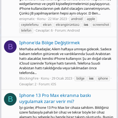
widgetlarımızı ve çeşitli kişiselleştirmelerimizi paylaşıyoruz.
iPhone kullanıcılarının pek dahil olacağını zannetmiyorum.
Çünkü JB yapılmayanların hepsi aynı oluyor. :D Ben...
eniqmatic
Konu
22 Mar 2023
android
apple
ceptelefonu
ekran
ekrangörüntüsü
ios
screenshot
Cevaplar: 6
Forum:
Android
telefon
Iphone'da Bölge Değiştirmek
B
Merhaba arkadaşlar, Ailem haftaya umreye gidecek. Sadece
babam telefon götürecek ve vardıklarında Suudi Arabistan
hattı alacaklar, kendisi iPhone kullanıyor. Şu an doğal olarak
iCloud üzerinde Türkiye hattı tanımlı. Telefona Suudi
Arabistan hattı takıldığında veya takılmadan önce
telefonda...
BlockingFire
Konu
29 Ocak 2023
bölge
ios
iphone
Cevaplar: 2
Forum:
iOS
Iphone 13 Pro Max ekranına baskı
B
uygulamak zarar verir mi?
İyi günler, iPhone 13 Pro Max bir cihaza sahibim. Bildiğiniz
üzere fazlasıyla pahalı bir cihaz ve tekrar böyle bir cihaz
alamam bu sebeple bu bende biraz takıntı oluşturdu. Bugün