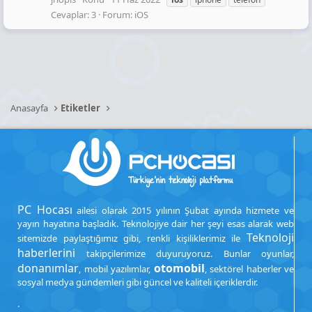
Cevaplar: 3
Forum:
iOS
Anasayfa
Etiketler
PC Hocası
ailesi olarak 2015 yılının Şubat ayında hizmete ve
yayın hayatına başladık. Teknolojiye dair her şeyi esas alarak web
Teknoloji
sitemizde paylaştığımız gibi, renkli kişiliklerimiz ile
haberlerini
takipçilerimize duyuruyoruz. Bunlar oyunlar,
donanımlar
otomobil
, mobil yazılımlar,
, sektörel haberler ve
sosyal medya gündemleri gibi güncel ve kaliteli içeriklerdir.
.