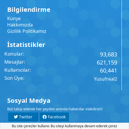
Bilgilendirme
Künye
Hakkımızda
Gizlilik Politikamız
İstatistikler
Konular
93,683
Mesajlar
621,159
Kullanıcılar
60,441
Son Üye
Yusufreal2
Sosyal Medya
Bizi takip ederek her şeyden anında haberdar olabilirsin!
Twitter
Facebook
Bu site çerezler kullanır. Bu siteyi kullanmaya devam ederek çerez
YouTube
Instagram