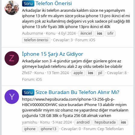
Telefon Önerisi
Soru
Arkadaşlar iki telefon arasında kaldım sizce ne yapmalıyım
iphone 13 sıfır mı alıyım sizce yoksa iphone 13 pro ikinci el mi
alayım çok az kullanılmış değişeni vs yok sadece pil sağlığı 88
iphone 13 sıfır fiyatı 38k iphone 13pro ikinci el 40k
Auburnsme
Konu
4 Eyl 2024
ikinciel
ios
sıfır
Cevaplar: 3
Forum:
iOS
telefon önerisi
İphone 15 Şarjı Az Gidiyor
Z
Arkadşalar son 3 -4 gündür şarjım diğer günlere göre az
gitmeye başladı telefonu alalı 2 ay oldu sebebi be olabilir
Zfx67
Konu
13 Tem 2024
Cevaplar: 8
apple
ios
pil
Forum:
iOS
Sizce Buradan Bu Telefon Alınır Mı?
Soru
Y
https://www.hepsiburada.com/iphone-13-256-gb-p-
HBCV00000ODHWC sizce buradan iPhone 13 alabilir miyim
güvenebilir miyim siz olsanız ne yapardınız diğer markaların
çoğunda 128 GB 38k o fiyata 256 GB almak varken
yamishu
Konu
5 Haz 2024
android
hepsiburada
ios
Cevaplar: 0
Forum:
Cep Telefonları
iphone
iphone13