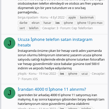
otobüsteyken telefon elimdeydi ve otobüs ani fren yapınca
düşmemek için bir yere tutundum ve o sıra baş
parmağımda...
birga.ripadam
Konu
4 Eyl 2022
apple
bastırmak
darbe
ekran
hasar
ios
iphone
iphone 13 pro max
Cevaplar: 3
Forum:
Cep Telefonları
sert
telefon
Ucuza İphone telefon satan instagram
J
hesabı
İnstagramda önüme çıkan bir hesap vardı adını yazmanda
sorun olurmu bilmiyorum isterseniz yazarım ucuza iphone
satıyodu sattığı kişilerinde elinde iphone tutarken fotorafları
var hesap güvenilirmidir sizce babalar gününe özel 500 tl
indirim ve airpods hediye ediyolarmış
jrlopls
Konu
19 Haz 2022
Cevaplar:
ios
iphone
ucuz
7
Forum:
iOS
İrandan 4000 tl İphone 11 alınırmı?
J
işyerinden bir arkadaş 4000 tl iphone 11 satıyomuş iran
malıymış. 6 ay sonra kapanıyo gibisinden birşey demişti tam
hatırlamıyorum sizce güvenilirmi çakma olabilirmi
jrlopls
Konu
11 Haz 2022
ios
iphone
telefon