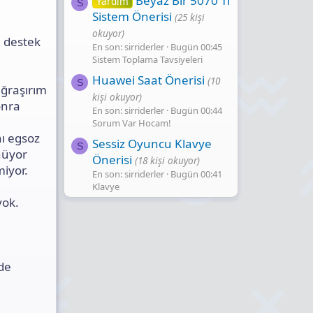
Beyaz Bir 5070 Ti
Yardım
S
Sistem Önerisi
(25 kişi
okuyor)
 destek
En son: sirriderler
Bugün 00:45
Sistem Toplama Tavsiyeleri
Huawei Saat Önerisi
(10
S
ğraşırım
kişi okuyor)
onra
En son: sirriderler
Bugün 00:44
e
Sorum Var Hocam!
nı egsoz
Sessiz Oyuncu Klavye
S
nüyor
Önerisi
(18 kişi okuyor)
miyor.
En son: sirriderler
Bugün 00:41
Klavye
yok.
de