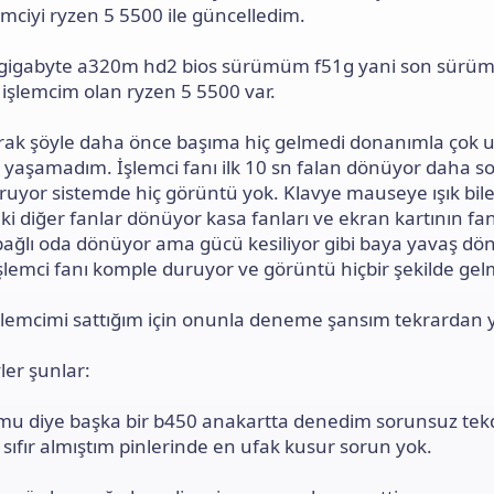
ı
emciyi ryzen 5 5500 ile güncelledim.
n
ı
gigabyte a320m hd2 bios sürümüm f51g yani son sürüm
K
o
i işlemcim olan ryzen 5 5500 var.
p
y
rak şöyle daha önce başıma hiç gelmedi donanımla çok u
a
l
 yaşamadım. İşlemci fanı ilk 10 sn falan dönüyor daha s
a
uruyor sistemde hiç görüntü yok. Klavye mauseye ışık bil
ki diğer fanlar dönüyor kasa fanları ve ekran kartının fa
bağlı oda dönüyor ama gücü kesiliyor gibi baya yavaş dö
şlemci fanı komple duruyor ve görüntü hiçbir şekilde gel
şlemcimi sattığım için onunla deneme şansım tekrardan 
er şunlar:
 mu diye başka bir b450 anakartta denedim sorunsuz tek
sıfır almıştım pinlerinde en ufak kusur sorun yok.