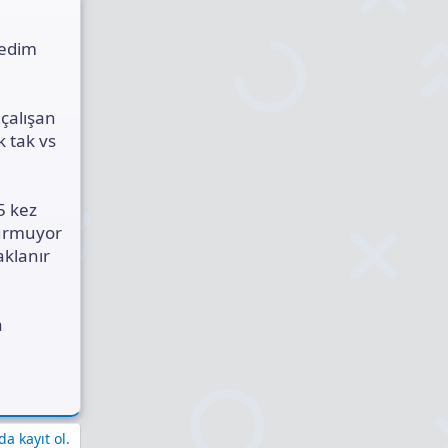
nedim
çalışan
k tak vs
5 kez
durmuyor
aklanır
a
a kayıt ol.