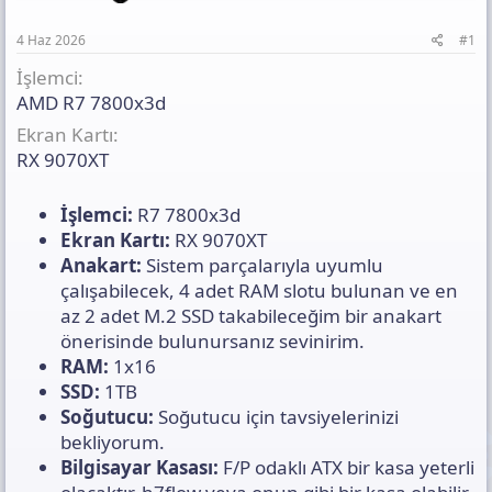
t
i
n
a
h
t
4 Haz 2026
#1
n
i
ı
İşlemci
s
ı
AMD R7 7800x3d
n
Ekran Kartı
ı
RX 9070XT
K
o
p
İşlemci:
R7 7800x3d
y
a
Ekran Kartı:
RX 9070XT
l
Anakart:
Sistem parçalarıyla uyumlu
a
çalışabilecek, 4 adet RAM slotu bulunan ve en
az 2 adet M.2 SSD takabileceğim bir anakart
önerisinde bulunursanız sevinirim.
RAM:
1x16
SSD:
1TB
Soğutucu:
Soğutucu için tavsiyelerinizi
bekliyorum.
Bilgisayar Kasası:
F/P odaklı ATX bir kasa yeterli