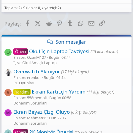
Toplam: 2 (Kullanıcı: 0, ziyaretçi: 2)
Facebook
X (Twitter)
Reddit
Pinterest
Tumblr
WhatsApp
E-posta
Link
Paylaş:
Son mesajlar
Okul Için Laptop Tavziyesi
Öneri
(15 kişi okuyor)
O
En son: OzanM127
Bugün 08:44
İş ve Okul Amaçlı Laptop
Overwatch Akmıyor
(17 kişi okuyor)
En son: erenkut
Bugün 01:14
PC Oyunları
Ekran Kartı Için Yardım
Yardım
(11 kişi okuyor)
5
En son: 558memoli
Bugün 00:58
Donanım Sorunları
Ekran Beyaz Çizgi Oluyo
(6 kişi okuyor)
M
En son: Mehmet66
Dün 22:17
Donanım Sorunları
2K Monitör Önerisi
Öneri
(15 kişi okuyor)
A