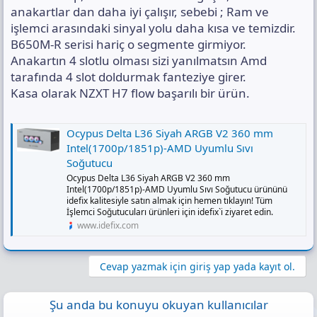
anakartlar dan daha iyi çalışır, sebebi ; Ram ve
işlemci arasındaki sinyal yolu daha kısa ve temizdir.
B650M-R serisi hariç o segmente girmiyor.
Anakartın 4 slotlu olması sizi yanılmatsın Amd
tarafında 4 slot doldurmak fanteziye girer.
Kasa olarak NZXT H7 flow başarılı bir ürün.
Ocypus Delta L36 Siyah ARGB V2 360 mm
Intel(1700p/1851p)-AMD Uyumlu Sıvı
Soğutucu
Ocypus Delta L36 Siyah ARGB V2 360 mm
Intel(1700p/1851p)-AMD Uyumlu Sıvı Soğutucu ürününü
idefix kalitesiyle satın almak için hemen tıklayın! Tüm
İşlemci Soğutucuları ürünleri için idefix`i ziyaret edin.
www.idefix.com
Cevap yazmak için giriş yap yada kayıt ol.
Şu anda bu konuyu okuyan kullanıcılar