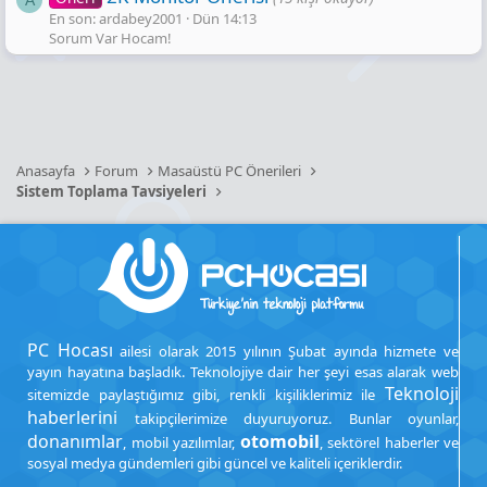
En son: ardabey2001
Dün 14:13
Sorum Var Hocam!
Anasayfa
Forum
Masaüstü PC Önerileri
Sistem Toplama Tavsiyeleri
PC Hocası
ailesi olarak 2015 yılının Şubat ayında hizmete ve
yayın hayatına başladık. Teknolojiye dair her şeyi esas alarak web
Teknoloji
sitemizde paylaştığımız gibi, renkli kişiliklerimiz ile
haberlerini
takipçilerimize duyuruyoruz. Bunlar oyunlar,
donanımlar
otomobil
, mobil yazılımlar,
, sektörel haberler ve
sosyal medya gündemleri gibi güncel ve kaliteli içeriklerdir.