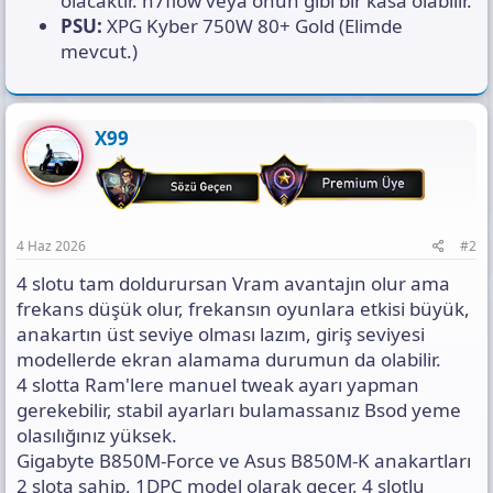
olacaktır. h7flow veya onun gibi bir kasa olabilir.
PSU:
XPG Kyber 750W 80+ Gold (Elimde
mevcut.)
X99
4 Haz 2026
#2
4 slotu tam doldurursan Vram avantajın olur ama
frekans düşük olur, frekansın oyunlara etkisi büyük,
anakartın üst seviye olması lazım, giriş seviyesi
modellerde ekran alamama durumun da olabilir.
4 slotta Ram'lere manuel tweak ayarı yapman
gerekebilir, stabil ayarları bulamassanız Bsod yeme
olasılığınız yüksek.
Gigabyte B850M-Force ve Asus B850M-K anakartları
2 slota sahip, 1DPC model olarak geçer, 4 slotlu