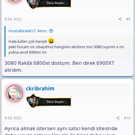
8 Eki 2022
#9
mustafacelal12' Alıntı:
Hala kafan çok karışık
peki hocam siz olsaydınız hangisini alırdınız msi 3080 suprim x mi
yoksa amd 6900xt mi
3080 Rakibi 6800xt dostum. Ben direk 6900XT
alırdım.
ckribrahim
8 Eki 2022
#10
Ayrıca almak istersen aynı satıcı kendi sitesinde