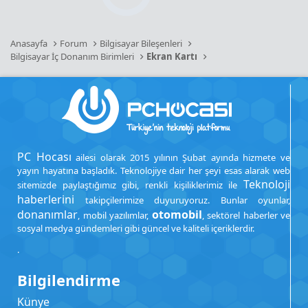
Anasayfa
Forum
Bilgisayar Bileşenleri
Bilgisayar İç Donanım Birimleri
Ekran Kartı
PC Hocası
ailesi olarak 2015 yılının Şubat ayında hizmete ve
yayın hayatına başladık. Teknolojiye dair her şeyi esas alarak web
Teknoloji
sitemizde paylaştığımız gibi, renkli kişiliklerimiz ile
haberlerini
takipçilerimize duyuruyoruz. Bunlar oyunlar,
donanımlar
otomobil
, mobil yazılımlar,
, sektörel haberler ve
sosyal medya gündemleri gibi güncel ve kaliteli içeriklerdir.
.
Bilgilendirme
Künye