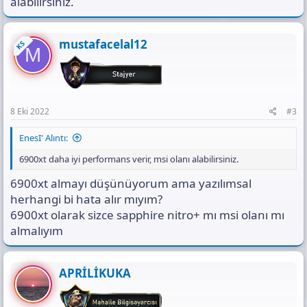
alabilirsiniz.
mustafacelal12
KS
M
8 Eki 2022
#3
EnesI' Alıntı:
6900xt daha iyi performans verir, msi olanı alabilirsiniz.
6900xt almayı düşünüyorum ama yazılımsal
herhangi bi hata alır mıyım?
6900xt olarak sizce sapphire nitro+ mı msi olanı mı
almalıyım
APRİLİKUKA