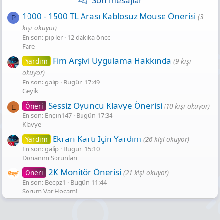
Son mesajlar
1000 - 1500 TL Arası Kablosuz Mouse Önerisi
(3
P
kişi okuyor)
En son: pipiler
12 dakika önce
Fare
Fim Arşivi Uygulama Hakkında
Yardım
(9 kişi
okuyor)
En son: galip
Bugün 17:49
Geyik
Sessiz Oyuncu Klavye Önerisi
Öneri
(10 kişi okuyor)
E
En son: Engin147
Bugün 17:34
Klavye
Ekran Kartı Için Yardım
Yardım
(26 kişi okuyor)
En son: galip
Bugün 15:10
Donanım Sorunları
2K Monitör Önerisi
Öneri
(21 kişi okuyor)
En son: Beepz1
Bugün 11:44
Sorum Var Hocam!