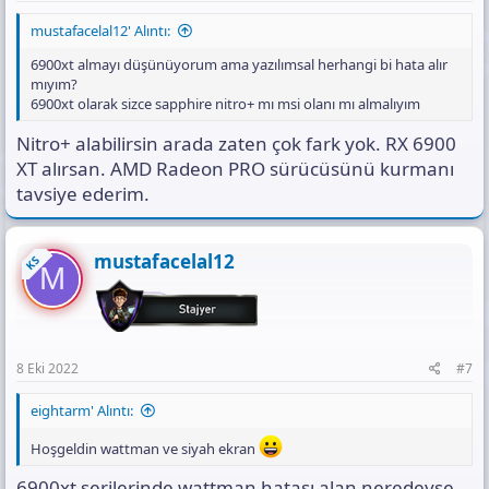
mustafacelal12' Alıntı:
6900xt almayı düşünüyorum ama yazılımsal herhangi bi hata alır
mıyım?
6900xt olarak sizce sapphire nitro+ mı msi olanı mı almalıyım
Nitro+ alabilirsin arada zaten çok fark yok. RX 6900
XT alırsan. AMD Radeon PRO sürücüsünü kurmanı
tavsiye ederim.
mustafacelal12
KS
M
8 Eki 2022
#7
eightarm' Alıntı:
Hoşgeldin wattman ve siyah ekran
6900xt serilerinde wattman hatası alan neredeyse