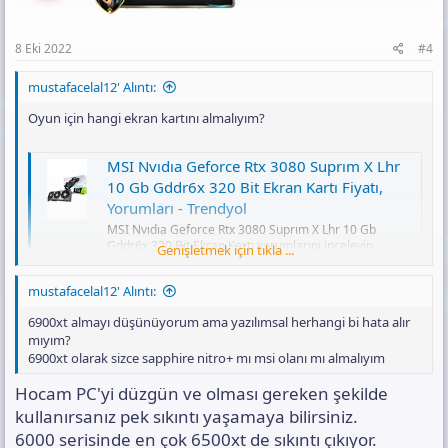
8 Eki 2022
#4
mustafacelal12' Alıntı:
Oyun için hangi ekran kartını almalıyım?
MSI Nvıdıa Geforce Rtx 3080 Suprım X Lhr
10 Gb Gddr6x 320 Bit Ekran Kartı Fiyatı,
Yorumları - Trendyol
MSI Nvıdıa Geforce Rtx 3080 Suprım X Lhr 10 Gb
Gddr6x 320 Bit Ekran Kartı yorumlarını inceleyin,
Genişletmek için tıkla ...
Trendyol'a özel indirimli fiyata satın alın.
www.trendyol.com
mustafacelal12' Alıntı:
6900xt almayı düşünüyorum ama yazılımsal herhangi bi hata alır
mıyım?
MSI Radeon Rx 6900 Xt Gamıng Z Trıo 16gb
6900xt olarak sizce sapphire nitro+ mı msi olanı mı almalıyım
Gddr6 256bit Amd Ekran Kartı Fiyatı,
Yorumları - Trendyol
Hocam PC'yi düzgün ve olması gereken şekilde
MSI Radeon Rx 6900 Xt Gamıng Z Trıo 16gb Gddr6
kullanırsanız pek sıkıntı yaşamaya bilirsiniz.
256bit Amd Ekran Kartı yorumlarını inceleyin,
6000 serisinde en çok 6500xt de sıkıntı çıkıyor.
Trendyol'a özel indirimli fiyata satın alın.