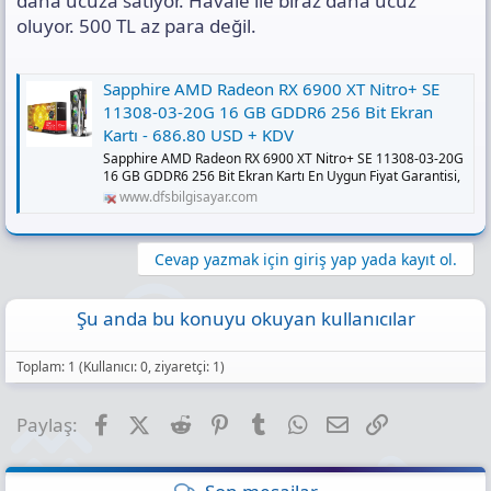
daha ucuza satıyor. Havale ile biraz daha ucuz
oluyor. 500 TL az para değil.
Sapphire AMD Radeon RX 6900 XT Nitro+ SE
11308-03-20G 16 GB GDDR6 256 Bit Ekran
Kartı - 686.80 USD + KDV
Sapphire AMD Radeon RX 6900 XT Nitro+ SE 11308-03-20G
16 GB GDDR6 256 Bit Ekran Kartı En Uygun Fiyat Garantisi,
www.dfsbilgisayar.com
Cevap yazmak için giriş yap yada kayıt ol.
Şu anda bu konuyu okuyan kullanıcılar
Toplam: 1 (Kullanıcı: 0, ziyaretçi: 1)
Facebook
X (Twitter)
Reddit
Pinterest
Tumblr
WhatsApp
E-posta
Link
Paylaş: