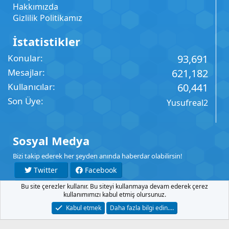
Hakkımızda
Gizlilik Politikamız
İstatistikler
Konular
93,691
Mesajlar
621,182
Kullanıcılar
60,441
Son Üye
Yusufreal2
Sosyal Medya
Bizi takip ederek her şeyden anında haberdar olabilirsin!
Twitter
Facebook
Bu site çerezler kullanır. Bu siteyi kullanmaya devam ederek çerez
YouTube
Instagram
kullanımımızı kabul etmiş olursunuz.
Kabul etmek
Daha fazla bilgi edin.…
İletişim
Şartlar
Gizlilik
Yardım
Anasayfa
R
S
S