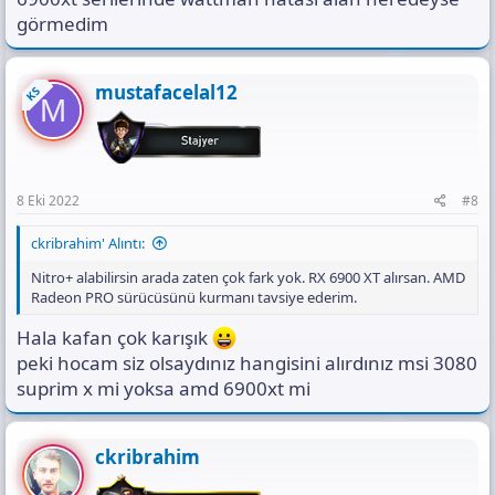
görmedim
mustafacelal12
KS
M
8 Eki 2022
#8
ckribrahim' Alıntı:
Nitro+ alabilirsin arada zaten çok fark yok. RX 6900 XT alırsan. AMD
Radeon PRO sürücüsünü kurmanı tavsiye ederim.
Hala kafan çok karışık
peki hocam siz olsaydınız hangisini alırdınız msi 3080
suprim x mi yoksa amd 6900xt mi
ckribrahim