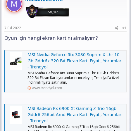
a
M
l
a
ğ
a
r
l
t
i
a
a
h
n
n
i
t
7 Eki 2022
#1
ı
s
Oyun için hangi ekran kartını almalıyım?
ı
n
ı
MSI Nvıdıa Geforce Rtx 3080 Suprım X Lhr 10
K
Gb Gddr6x 320 Bit Ekran Kartı Fiyatı, Yorumları
o
- Trendyol
p
MSI Nvıdıa Geforce Rtx 3080 Suprım X Lhr 10 Gb Gddr6x
y
320 Bit Ekran Kartı yorumlarını inceleyin, Trendyol'a özel
a
indirimli fiyata satın alın.
l
www.trendyol.com
a
MSI Radeon Rx 6900 Xt Gamıng Z Trıo 16gb
Gddr6 256bit Amd Ekran Kartı Fiyatı, Yorumları
- Trendyol
MSI Radeon Rx 6900 Xt Gamıng Z Trıo 16gb Gddr6 256bit