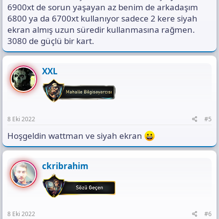
www.trendyol.com
6900xt de sorun yaşayan az benim de arkadaşım
6800 ya da 6700xt kullanıyor sadece 2 kere siyah
ekran almış uzun süredir kullanmasına rağmen.
Sapphire AMD Radeon RX 6900 XT Nitro+ OC 11308-
3080 de güçlü bir kart.
03-20G 16 GB GDDR6 256 Bit Ekran Kartı Fiyatları ve
Özellikleri
Sapphire AMD Radeon RX 6900 XT Nitro+ OC 11308-03-20G 16 GB
XXL
GDDR6 256 Bit Ekran Kartı en iyi özellikleri ve gerçek kullanıcı
yorumları uygun fiyatlarla n11'de. Kampanyalı ve uygun fiyatlarla
satın al.
www.n11.com
8 Eki 2022
#5
Hoşgeldin wattman ve siyah ekran
ckribrahim
8 Eki 2022
#6