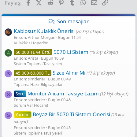
Facebook
X (Twitter)
Reddit
Pinterest
Tumblr
WhatsApp
E-posta
Link
Paylaş:
Son mesajlar
Kablosuz Kulaklık Önerisi
(20 kişi okuyor)
En son: Arthur Morgan
Bugün 11:54
Kulaklık / Hoparlör
5070 Li Sistem
60.000 TL ve üstü
(19 kişi okuyor)
A
En son: Arista
Bugün 10:59
Sistem Toplama Tavsiyeleri
Sizce Alınır Mı
45.000-60.000 TL
(17 kişi okuyor)
S
En son: sirriderler
Bugün 00:49
Toplama Hazır Bilgisayarlar
Monitör Alıcam Tavsiye Lazım
Soru
(12 kişi okuyor)
S
En son: sirriderler
Bugün 00:45
Sorum Var Hocam!
Beyaz Bir 5070 Ti Sistem Önerisi
Yardım
(18 kişi
S
okuyor)
En son: sirriderler
Bugün 00:45
Sistem Toplama Tavsiyeleri