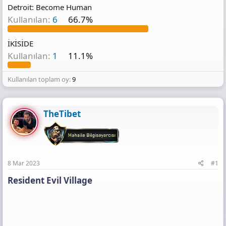
ı
Detroit: Become Human
s
Kullanılan:
6
66.7%
ı
n
ı
İKİSİDE
K
Kullanılan:
1
11.1%
o
p
y
Kullanılan toplam oy
9
a
l
a
TheTibet
8 Mar 2023
#1
Resident Evil Village