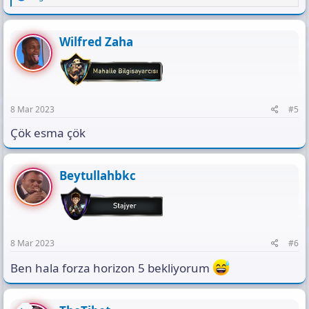
e
a
c
t
Wilfred Zaha
i
o
n
s
:
8 Mar 2023
#5
Çök esma çök
Ekli dosyayı görüntüle 16488
Beytullahbkc
8 Mar 2023
#6
Ben hala forza horizon 5 bekliyorum