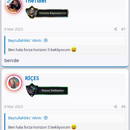
TheTibet
KS
8 Mar 2023
#7
Beytullahbkc' Alıntı:
Ben hala forza horizon 5 bekliyorum
bende
RİÇES
8 Mar 2023
#8
Beytullahbkc' Alıntı:
Ben hala forza horizon 5 bekliyorum