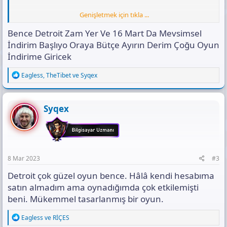
Genişletmek için tıkla ...
Bence Detroit Zam Yer Ve 16 Mart Da Mevsimsel
İndirim Başlıyo Oraya Bütçe Ayırın Derim Çoğu Oyun
Ekli dosyayı görüntüle 16487
İndirime Giricek
Detroit: Become Human
R
Eagless
,
TheTibet
ve
Syqex
e
a
c
t
Syqex
i
o
n
s
:
8 Mar 2023
#3
Ekli dosyayı görüntüle 16488
Detroit çok güzel oyun bence. Hâlâ kendi hesabıma
satın almadım ama oynadığımda çok etkilemişti
beni. Mükemmel tasarlanmış bir oyun.
R
Eagless
ve
RİÇES
e