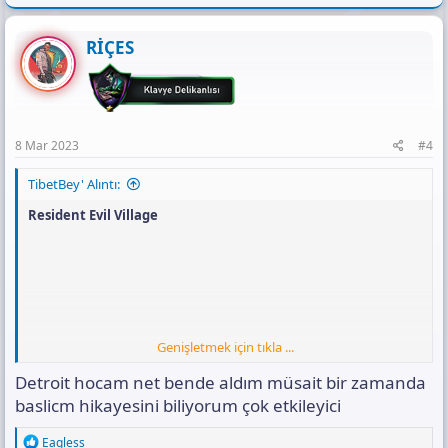
a
c
t
RİÇES
i
o
n
s
:
8 Mar 2023
#4
TibetBey' Alıntı:
Resident Evil Village
Genişletmek için tıkla ...
Detroit hocam net bende aldım müsait bir zamanda
baslicm hikayesini biliyorum çok etkileyici
Ekli dosyayı görüntüle 16487
Detroit: Become Human
R
Eagless