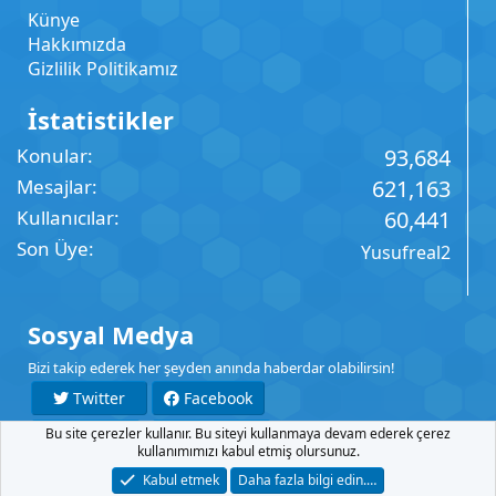
Künye
Hakkımızda
Gizlilik Politikamız
İstatistikler
Konular
93,684
Mesajlar
621,163
Kullanıcılar
60,441
Son Üye
Yusufreal2
Sosyal Medya
Bizi takip ederek her şeyden anında haberdar olabilirsin!
Twitter
Facebook
Bu site çerezler kullanır. Bu siteyi kullanmaya devam ederek çerez
YouTube
Instagram
kullanımımızı kabul etmiş olursunuz.
Kabul etmek
Daha fazla bilgi edin.…
İletişim
Şartlar
Gizlilik
Yardım
Anasayfa
R