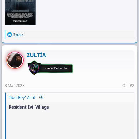
R
Syqex
e
a
c
t
ZULTİA
i
o
n
s
:
8 Mar 2023
#2
TibetBey' Alıntı:
Resident Evil Village