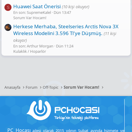
Huawei Saat Önerisi
(10 kişi okuyor)
S
En son: SupremeKalel
Dün 13:47
Sorum Var Hocam!
Herkese Merhaba, Steelseries Arctis Nova 3X
Wireless Modelini 3.596 Tl'ye Düşmüş.
(11 kişi
okuyor)
En son: Arthur Morgan
Dün 11:24
Kulaklık / Hoparlör
Anasayfa
Forum
Off-Topic
Sorum Var Hocam!
PC Hocası
ailesi olarak 2015 yılının Şubat ayında hizmete ve