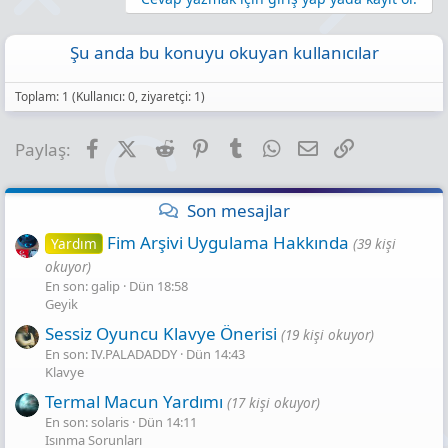
Şu anda bu konuyu okuyan kullanıcılar
Toplam: 1 (Kullanıcı: 0, ziyaretçi: 1)
Facebook
X (Twitter)
Reddit
Pinterest
Tumblr
WhatsApp
E-posta
Link
Paylaş:
Son mesajlar
Fim Arşivi Uygulama Hakkında
Yardım
(39 kişi
okuyor)
En son: galip
Dün 18:58
Geyik
Sessiz Oyuncu Klavye Önerisi
(19 kişi okuyor)
En son: IV.PALADADDY
Dün 14:43
Klavye
Termal Macun Yardımı
(17 kişi okuyor)
En son: solaris
Dün 14:11
Isınma Sorunları