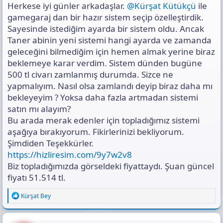
s
Herkese iyi günler arkadaşlar.
@Kürşat Kütükçü
ile
ı
gamegaraj dan bir hazır sistem seçip özelleştirdik.
n
Sayesinde istediğim ayarda bir sistem oldu. Ancak
ı
Taner abinin yeni sistemi hangi ayarda ve zamanda
K
o
geleceğini bilmediğim için hemen almak yerine biraz
p
beklemeye karar verdim. Sistem dünden bugüne
y
500 tl civarı zamlanmış durumda. Sizce ne
a
yapmalıyım. Nasıl olsa zamlandı deyip biraz daha mı
l
a
bekleyeyim ? Yoksa daha fazla artmadan sistemi
satın mı alayım?
Bu arada merak edenler için topladığımız sistemi
aşağıya bırakıyorum. Fikirlerinizi bekliyorum.
Şimdiden Teşekkürler.
https://hizliresim.com/9y7w2v8
Biz topladığımızda görseldeki fiyattaydı. Şuan güncel
fiyatı 51.514 tl.
R
Kürşat Bey
e
a
c