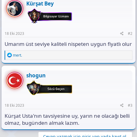
t
Kürşat Bey
i
o
n
s
:
18 Eki 2023
#2
Umarım üst seviye kaliteli nispeten uygun fiyatlı olur
R
mert.
e
a
c
t
shogun
i
o
n
s
:
18 Eki 2023
#3
Kürşat Usta'nın tavsiyesine uy, yarın ne olacağı belli
olmaz, bugünden almak lazım.
Cevap yazmak için giriş yap yada kayıt ol.