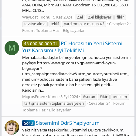
AM4, DDR4, Micro ATX RAM: Goodram 16 GB (2x8 GB), 3600
MHz, CL18...
WayLost
Konu
5 Kas 2024
2.el
2.el bilgisayar
fikir
Cevaplar: 2
tavsiye alma
teklif
yardımcı olur musunuz?
Forum:
Toplama Hazır Bilgisayarlar
PC Hocasının Yeni Sistemi
45.000-60.000 TL
M
Yüz Karasımı / Iyi Teklif Mi
Merhaba arkadaşlar bilmeyenler için pc hocası yeni sistemini
paylaştı https://www.qp.com.tr/qp-aeon-amd-oyun-
bilgisayari?
utm_campaign=mediareview&utm_source=youtube&utm_
medium=pchocasi sistem bana şahsen fazla fiyatlı ve
gereksiz pahalı parçaları olan bir sistem gibi geldi...
Kendisinin...
MigrosEmen
Konu
5 Eyl 2024
#sorun
fikir
problem
Cevaplar: 34
Forum:
tartışma sistem toplama tavsiyeleri
Toplama Hazır Bilgisayarlar
Si̇stemi̇mi̇ Ddr5 Yapiyorum
Soru
Vaktiniz varsa teşekkürler. Sistemimi DDR5'e çeviriyorum.
Kasa elimde olan kasam: Rampage hacker - anakart: MSI Pro