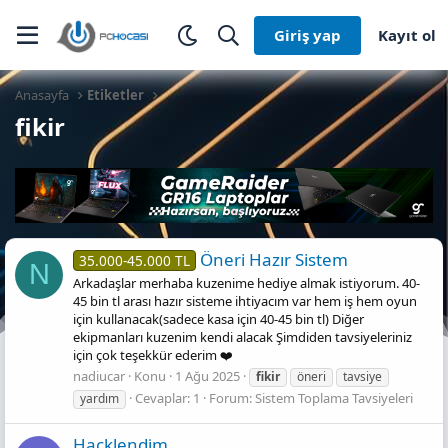
Giriş yap
Kayıt ol
Anasayfa
Etiketler
fikir
Öneri Hazır Sistem
35.000-45.000 TL
N
Arkadaşlar merhaba kuzenime hediye almak istiyorum. 40-
45 bin tl arası hazır sisteme ihtiyacım var hem iş hem oyun
için kullanacak(sadece kasa için 40-45 bin tl) Diğer
ekipmanları kuzenim kendi alacak Şimdiden tavsiyeleriniz
için çok teşekkür ederim ❤️
nadiucar
Konu
1 Ağu 2025
fikir
öneri
tavsiye
Cevaplar: 1
Forum:
Sistem Toplama Tavsiyeleri
yardım
Hacklendi̇m