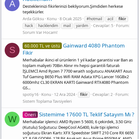
A
Desteklerinizi fikirlerinizi bekliyorum.Şimdiden herkese
teşekkürler.
Arda Göksu
Konu
8 Ocak 2025
#hotmail
acil
fikir
Cevaplar: 5
Forum:
hack
hacklendim
mail
yardım
Sorum Var Hocam!
Gainward 4080 Phantom
60.000 TL ve üstü
S
Fikir
Merhabalar ikinci el ürünlerin 1 yıl kadar garantisi var Ban as
toplam maliyeti 70Bin Alınır mı hepsi garantili faturalı
İŞLEMCİ Amd Ryzen 7 7700 wraith soğutucu ANAKART Asus
Tuf Gaming B650 Plus Wifi RAM Adata XPG Lancer 16GBx2
6000mhz CL30 EKRAN KARTI Gainward RTX4080 Phantom
GS...
spotiy16
Konu
12 Ara 2024
Cevaplar: 2
Forum:
fikir
Sistem Toplama Tavsiyeleri
Sistemime 17600 TL Teklif Satayım Mı ?
Öneri
W
Merhabalar işlemci: AMD Ryzen 5 5600, 6 çekirdek, 3.50 GHz
(Kutulu) Soğutucu: DeepCool AG400, kule tipi işlemci
soğutucu Ekran Kartı: XFX Speedster SWFT 210 Core RX 6650
XT, 8 GB GDDR6, 128 Bit Anakart: Asus Prime B550M-K, AMD