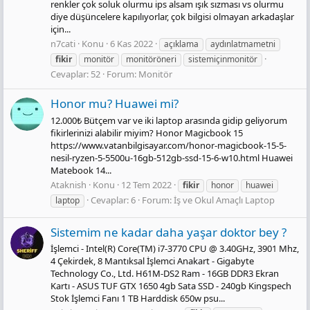
renkler çok soluk olurmu ips alsam ışık sızması vs olurmu
diye düşüncelere kapılıyorlar, çok bilgisi olmayan arkadaşlar
için...
n7cati
Konu
6 Kas 2022
açıklama
aydınlatmametni
fikir
monitör
monitöröneri
sistemiçinmonitör
Cevaplar: 52
Forum:
Monitör
Honor mu? Huawei mi?
12.000₺ Bütçem var ve iki laptop arasında gidip geliyorum
fikirlerinizi alabilir miyim? Honor Magicbook 15
https://www.vatanbilgisayar.com/honor-magicbook-15-5-
nesil-ryzen-5-5500u-16gb-512gb-ssd-15-6-w10.html Huawei
Matebook 14...
Ataknish
Konu
12 Tem 2022
fikir
honor
huawei
Cevaplar: 6
Forum:
İş ve Okul Amaçlı Laptop
laptop
Sistemim ne kadar daha yaşar doktor bey ?
İşlemci - Intel(R) Core(TM) i7-3770 CPU @ 3.40GHz, 3901 Mhz,
4 Çekirdek, 8 Mantıksal İşlemci Anakart - Gigabyte
Technology Co., Ltd. H61M-DS2 Ram - 16GB DDR3 Ekran
Kartı - ASUS TUF GTX 1650 4gb Sata SSD - 240gb Kingspech
Stok İşlemci Fanı 1 TB Harddisk 650w psu...