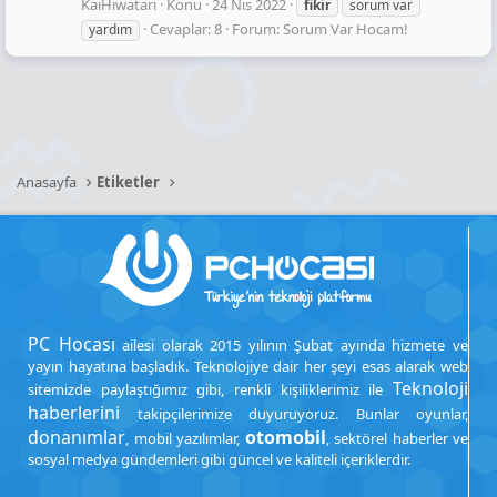
KaiHiwatari
Konu
24 Nis 2022
fikir
sorum var
Cevaplar: 8
Forum:
Sorum Var Hocam!
yardım
Anasayfa
Etiketler
PC Hocası
ailesi olarak 2015 yılının Şubat ayında hizmete ve
yayın hayatına başladık. Teknolojiye dair her şeyi esas alarak web
Teknoloji
sitemizde paylaştığımız gibi, renkli kişiliklerimiz ile
haberlerini
takipçilerimize duyuruyoruz. Bunlar oyunlar,
donanımlar
otomobil
, mobil yazılımlar,
, sektörel haberler ve
sosyal medya gündemleri gibi güncel ve kaliteli içeriklerdir.
.