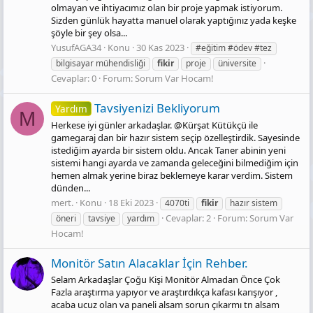
olmayan ve ihtiyacımız olan bir proje yapmak istiyorum.
Sizden günlük hayatta manuel olarak yaptığınız yada keşke
şöyle bir şey olsa...
YusufAGA34
Konu
30 Kas 2023
#eğitim #ödev #tez
bilgisayar mühendisliği
fikir
proje
üniversite
Cevaplar: 0
Forum:
Sorum Var Hocam!
Tavsiyenizi Bekliyorum
Yardım
M
Herkese iyi günler arkadaşlar. @Kürşat Kütükçü ile
gamegaraj dan bir hazır sistem seçip özelleştirdik. Sayesinde
istediğim ayarda bir sistem oldu. Ancak Taner abinin yeni
sistemi hangi ayarda ve zamanda geleceğini bilmediğim için
hemen almak yerine biraz beklemeye karar verdim. Sistem
dünden...
mert.
Konu
18 Eki 2023
4070ti
fikir
hazır sistem
Cevaplar: 2
Forum:
Sorum Var
öneri
tavsiye
yardım
Hocam!
Monitör Satın Alacaklar İçin Rehber.
Selam Arkadaşlar Çoğu Kişi Monitör Almadan Önce Çok
Fazla araştırma yapıyor ve araştırdıkça kafası karışıyor ,
acaba ucuz olan va paneli alsam sorun çıkarmı tn alsam