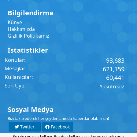
Bilgilendirme
Künye
Hakkımızda
Gizlilik Politikamız
İstatistikler
Konular
93,683
Mesajlar
621,159
Kullanıcılar
60,441
Son Üye
Yusufreal2
Sosyal Medya
Bizi takip ederek her şeyden anında haberdar olabilirsin!
Twitter
Facebook
Bu site çerezler kullanır. Bu siteyi kullanmaya devam ederek çerez