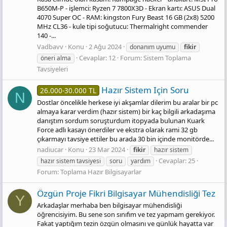
B650M-P - işlemci: Ryzen 7 7800X3D - Ekran kartı: ASUS Dual
4070 Super OC - RAM: kingston Fury Beast 16 GB (2x8) 5200
MHz CL36 - kule tipi soğutucu: Thermalright commender
140 -...
Vadbavv
Konu
2 Ağu 2024
donanım uyumu
fikir
Cevaplar: 12
Forum:
Sistem Toplama
öneri alma
Tavsiyeleri
Hazır Sistem Için Soru
26.000-30.000 TL
N
Dostlar öncelikle herkese iyi akşamlar dilerim bu aralar bir pc
almaya karar verdim (hazır sistem) bir kaç bilgili arkadaşıma
danıştım sordum soruşturdum itopyada bulunan Kuark
Force adlı kasayı önerdiler ve ekstra olarak rami 32 gb
çıkarmayı tavsiye ettiler bu arada 30 bin içinde monitörde...
nadiucar
Konu
23 Mar 2024
fikir
hazır sistem
Cevaplar: 25
hazır sistem tavsiyesi
soru
yardım
Forum:
Toplama Hazır Bilgisayarlar
Özgün Proje Fikri Bilgisayar Mühendisliği Tez
Y
Arkadaşlar merhaba ben bilgisayar mühendisliği
öğrencisiyim. Bu sene son sınıfım ve tez yapmam gerekiyor.
Fakat yaptığım tezin özgün olmasını ve günlük hayatta var