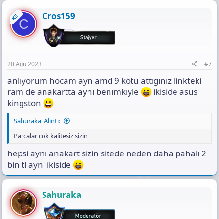
Cros159
KS
C
20 Ağu 2023
#7
anlıyorum hocam ayn amd 9 kötü attıgınız linkteki
ram de anakartta aynı benımkıyle
ikiside asus
kingston
Sahuraka' Alıntı:
Parcalar cok kalitesiz sizin
hepsi aynı anakart sizin sitede neden daha pahalı 2
bin tl aynı ikiside
Sahuraka