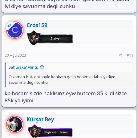
iyi diye savunma degil cunku
Cros159
KS
C
20 Ağu 2023
#11
Sahuraka' Alıntı:
O zaman butceni soyle kankam gelip benimki daha iyi diye
savunma degil cunku
kb hocam sizde haklısınz eyw butcem 85 k idi sizce
85k ya iyimi
Kürşat Bey