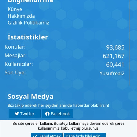
Künye
Hakkımızda
Gizlilik Politikamız
İstatistikler
Konular
93,685
Mesajlar
621,167
Kullanıcılar
60,441
Son Üye
Yusufreal2
Sosyal Medya
Bizi takip ederek her şeyden anında haberdar olabilirsin!
Twitter
Facebook
Bu site çerezler kullanır. Bu siteyi kullanmaya devam ederek çerez
YouTube
Instagram
kullanımımızı kabul etmiş olursunuz.
Kabul etmek
Daha fazla bilgi edin.…