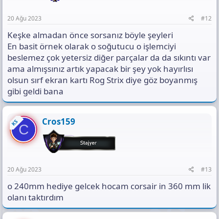
20 Ağu 2023
#12
Keşke almadan önce sorsanız böyle şeyleri
En basit örnek olarak o soğutucu o işlemciyi
beslemez çok yetersiz diğer parçalar da da sıkıntı var
ama almışsınız artık yapacak bir şey yok hayırlısı
olsun sırf ekran kartı Rog Strix diye göz boyanmış
gibi geldi bana
Cros159
KS
C
20 Ağu 2023
#13
o 240mm hediye gelcek hocam corsair in 360 mm lik
olanı taktırdım