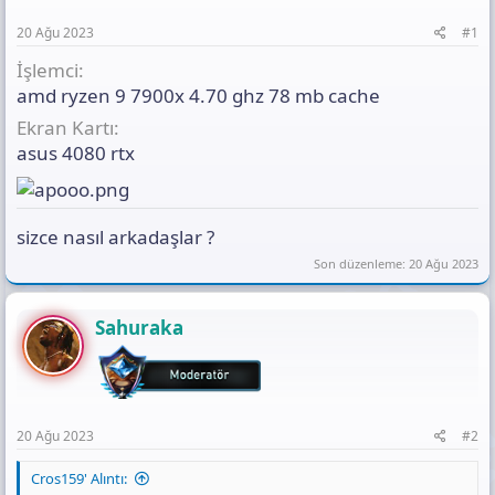
s
ı
20 Ağu 2023
#1
n
ı
İşlemci
K
amd ryzen 9 7900x 4.70 ghz 78 mb cache
o
Ekran Kartı
p
y
asus 4080 rtx
a
l
a
sizce nasıl arkadaşlar ?
Son düzenleme:
20 Ağu 2023
Sahuraka
20 Ağu 2023
#2
Cros159' Alıntı: