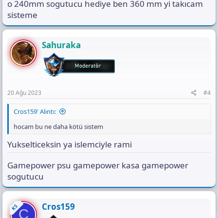
o 240mm sogutucu hediye ben 360 mm yi takıcam
sisteme
Sahuraka
20 Ağu 2023
#4
Cros159' Alıntı:
hocam bu ne daha kötü sistem
Yukselticeksin ya islemciyle rami
Gamepower psu gamepower kasa gamepower
sogutucu
Cros159
KS
C