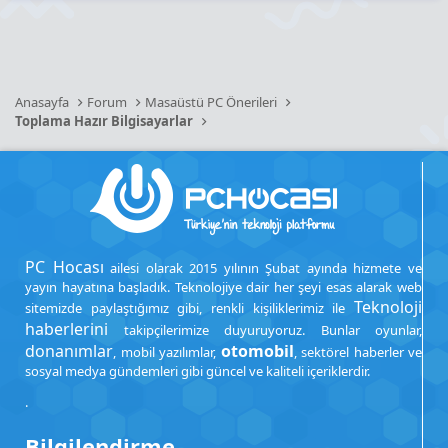
Anasayfa
Forum
Masaüstü PC Önerileri
Toplama Hazır Bilgisayarlar
PC Hocası
ailesi olarak 2015 yılının Şubat ayında hizmete ve
yayın hayatına başladık. Teknolojiye dair her şeyi esas alarak web
Teknoloji
sitemizde paylaştığımız gibi, renkli kişiliklerimiz ile
haberlerini
takipçilerimize duyuruyoruz. Bunlar oyunlar,
donanımlar
otomobil
, mobil yazılımlar,
, sektörel haberler ve
sosyal medya gündemleri gibi güncel ve kaliteli içeriklerdir.
.
Bilgilendirme