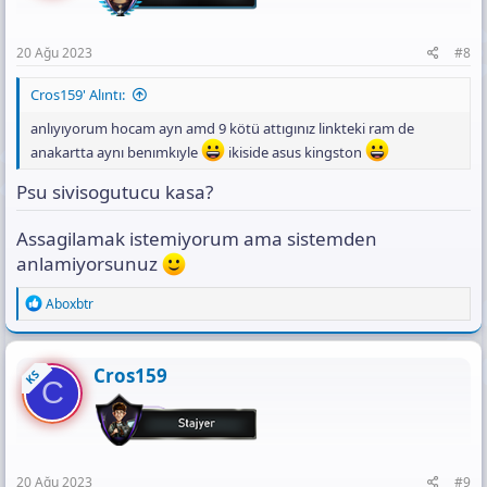
20 Ağu 2023
#8
Cros159' Alıntı:
anlıyıyorum hocam ayn amd 9 kötü attıgınız linkteki ram de
anakartta aynı benımkıyle
ikiside asus kingston
Psu sivisogutucu kasa?
Assagilamak istemiyorum ama sistemden
anlamiyorsunuz
R
Aboxbtr
e
a
c
t
Cros159
KS
C
i
o
n
s
:
20 Ağu 2023
#9