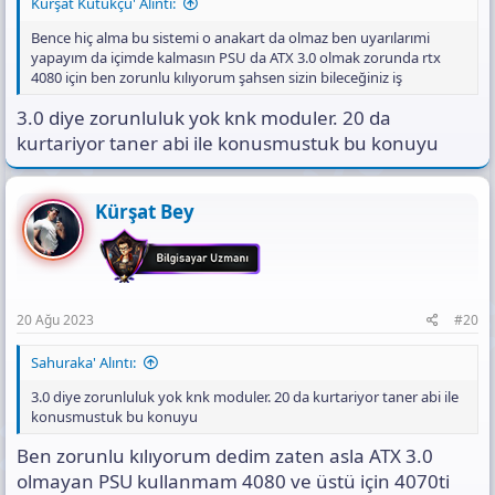
Kürşat Kütükçü' Alıntı:
1000W 80+ Gold 120mm Fan Modüler
Power Supply « Gamers Arena - İntegra
Bence hiç alma bu sistemi o anakart da olmaz ben uyarılarımi
Teknoloji A.Ş.
yapayım da içimde kalmasın PSU da ATX 3.0 olmak zorunda rtx
4080 için ben zorunlu kılıyorum şahsen sizin bileceğiniz iş
Gamers Arena, Bilişim (Gaming) sektörüne yeni bir
perakende zinciri ve güçlü e-ticaret anlayışı ile sektöre
3.0 diye zorunluluk yok knk moduler. 20 da
farklılık kazandıracak güçlü adımlar ve tecrübeli
personeller ile müşteri memnuniyeti odaklı çalışmayı
kurtariyor taner abi ile konusmustuk bu konuyu
prensip edinmiştir
www.gamersarena.com.tr
Kürşat Bey
https://www.hepsiburada.com/pny-geforce-rtx-4080-16gb-xlr8-
oyun-verto-epic-x-rgb-uclu-fan-dlss-3-vcg408016tfxxpb1-ekran-
karti-p-HBCV000045Z22A
Acil iptal et sistemi ben senin için diyorum yoksa bana zararı yok
20 Ağu 2023
#20
a620 ile o islemci acayip darboğaz olur anakart yanar işlemciden
tam verim alamazsın iptal imkanın varsa iptal et şimdi
Sahuraka' Alıntı:
3.0 diye zorunluluk yok knk moduler. 20 da kurtariyor taner abi ile
konusmustuk bu konuyu
Ben zorunlu kılıyorum dedim zaten asla ATX 3.0
olmayan PSU kullanmam 4080 ve üstü için 4070ti