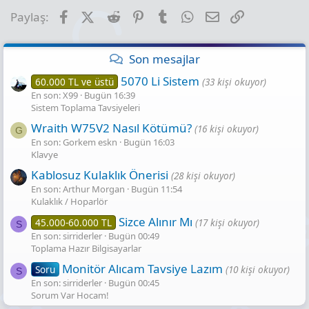
Facebook
X (Twitter)
Reddit
Pinterest
Tumblr
WhatsApp
E-posta
Link
Paylaş:
Son mesajlar
5070 Li Sistem
60.000 TL ve üstü
(33 kişi okuyor)
En son: X99
Bugün 16:39
Sistem Toplama Tavsiyeleri
Wraith W75V2 Nasıl Kötümü?
(16 kişi okuyor)
G
En son: Gorkem eskn
Bugün 16:03
Klavye
Kablosuz Kulaklık Önerisi
(28 kişi okuyor)
En son: Arthur Morgan
Bugün 11:54
Kulaklık / Hoparlör
Sizce Alınır Mı
45.000-60.000 TL
(17 kişi okuyor)
S
En son: sirriderler
Bugün 00:49
Toplama Hazır Bilgisayarlar
Monitör Alıcam Tavsiye Lazım
Soru
(10 kişi okuyor)
S
En son: sirriderler
Bugün 00:45
Sorum Var Hocam!