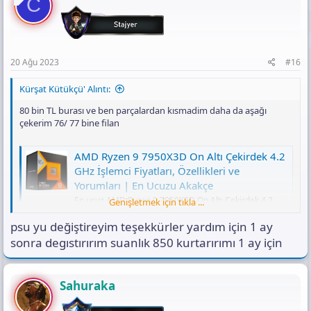
C
20 Ağu 2023
#16
Kürşat Kütükçü' Alıntı:
80 bin TL burası ve ben parçalardan kısmadim daha da aşağı
çekerim 76/ 77 bine filan
AMD Ryzen 9 7950X3D On Altı Çekirdek 4.2
GHz İşlemci Fiyatları, Özellikleri ve
Yorumları | En Ucuzu Akakçe
En ucuz AMD Ryzen 9 7950X3D On Altı Çekirdek 4.2
Genişletmek için tıkla ...
GHz İşlemci fiyatları için 6 taksit ve indirimleri kaçırma!
AMD Ryzen 9 7950X3D On Altı Çekirdek 4.2 GHz
psu yu değiştireyim teşekkürler yardım için 1 ay
İşlemci özelliklerini incele, 20.749,00 TL'den başlayan
sonra degıstırırım suanlık 850 kurtarırımı 1 ay için
fırsatları yakala!
www.akakce.com
Sahuraka
MSI Pro B650-P Wi-Fi AMD AM5 DDR5 ATX