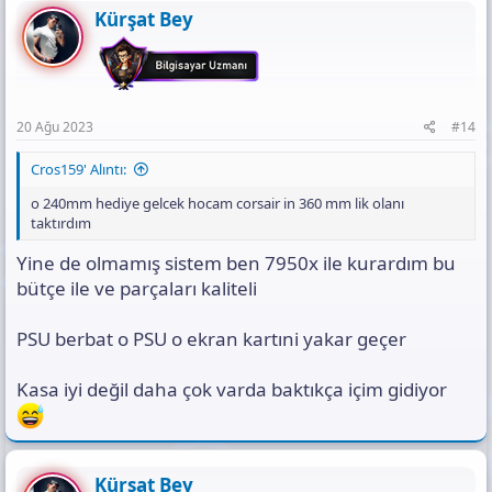
Kürşat Bey
20 Ağu 2023
#14
Cros159' Alıntı:
o 240mm hediye gelcek hocam corsair in 360 mm lik olanı
taktırdım
Yine de olmamış sistem ben 7950x ile kurardım bu
bütçe ile ve parçaları kaliteli
PSU berbat o PSU o ekran kartıni yakar geçer
Kasa iyi değil daha çok varda baktıkça içim gidiyor
Kürşat Bey