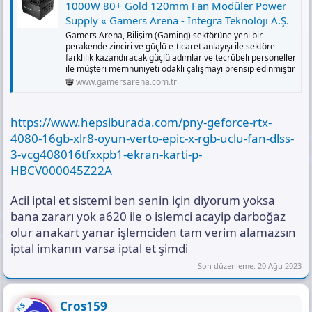
1000W 80+ Gold 120mm Fan Modüler Power
Supply « Gamers Arena - İntegra Teknoloji A.Ş.
Gamers Arena, Bilişim (Gaming) sektörüne yeni bir
perakende zinciri ve güçlü e-ticaret anlayışı ile sektöre
farklılık kazandıracak güçlü adımlar ve tecrübeli personeller
ile müşteri memnuniyeti odaklı çalışmayı prensip edinmiştir
www.gamersarena.com.tr
https://www.hepsiburada.com/pny-geforce-rtx-
4080-16gb-xlr8-oyun-verto-epic-x-rgb-uclu-fan-dlss-
3-vcg408016tfxxpb1-ekran-karti-p-
HBCV000045Z22A
Acil iptal et sistemi ben senin için diyorum yoksa
bana zararı yok a620 ile o islemci acayip darboğaz
olur anakart yanar işlemciden tam verim alamazsın
iptal imkanın varsa iptal et şimdi
Son düzenleme:
20 Ağu 2023
Cros159
KS