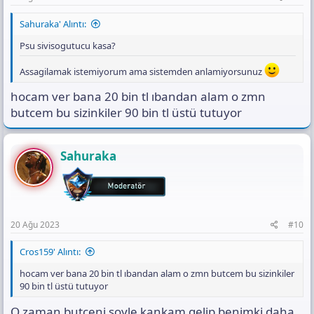
Sahuraka' Alıntı:
Psu sivisogutucu kasa?
Assagilamak istemiyorum ama sistemden anlamiyorsunuz
hocam ver bana 20 bin tl ıbandan alam o zmn
butcem bu sizinkiler 90 bin tl üstü tutuyor
Sahuraka
20 Ağu 2023
#10
Cros159' Alıntı:
hocam ver bana 20 bin tl ıbandan alam o zmn butcem bu sizinkiler
90 bin tl üstü tutuyor
O zaman butceni soyle kankam gelip benimki daha