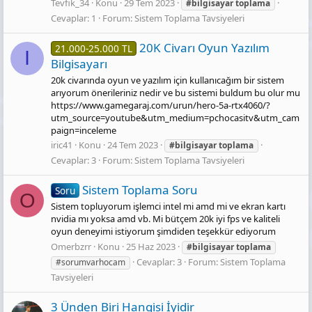
Tevfik_34
Konu
29 Tem 2023
#bilgisayar
toplama
Cevaplar: 1
Forum:
Sistem Toplama Tavsiyeleri
20K Civarı Oyun Yazılım
21.000-25.000 TL
I
Bilgisayarı
20k civarında oyun ve yazılım için kullanıcağım bir sistem
arıyorum önerileriniz nedir ve bu sistemi buldum bu olur mu
https://www.gamegaraj.com/urun/hero-5a-rtx4060/?
utm_source=youtube&utm_medium=pchocasitv&utm_cam
paign=inceleme
iric41
Konu
24 Tem 2023
#bilgisayar
toplama
Cevaplar: 3
Forum:
Sistem Toplama Tavsiyeleri
Sistem Toplama Soru
Soru
O
Sistem topluyorum işlemci intel mi amd mi ve ekran kartı
nvidia mı yoksa amd vb. Mi bütçem 20k iyi fps ve kaliteli
oyun deneyimi istiyorum şimdiden teşekkür ediyorum
Omerbzrr
Konu
25 Haz 2023
#bilgisayar
toplama
Cevaplar: 3
Forum:
Sistem Toplama
#sorumvarhocam
Tavsiyeleri
3 Ünden Bi̇ri̇ Hangi̇si̇ İyi̇di̇r