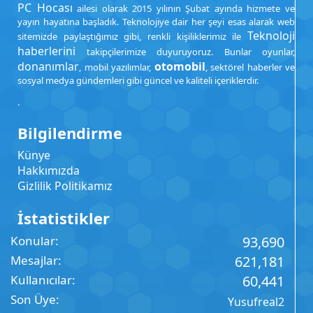
PC Hocası
ailesi olarak 2015 yılının Şubat ayında hizmete ve
yayın hayatına başladık. Teknolojiye dair her şeyi esas alarak web
Teknoloji
sitemizde paylaştığımız gibi, renkli kişiliklerimiz ile
haberlerini
takipçilerimize duyuruyoruz. Bunlar oyunlar,
donanımlar
otomobil
, mobil yazılımlar,
, sektörel haberler ve
sosyal medya gündemleri gibi güncel ve kaliteli içeriklerdir.
.
Bilgilendirme
Künye
Hakkımızda
Gizlilik Politikamız
İstatistikler
Konular
93,690
Mesajlar
621,181
Kullanıcılar
60,441
Son Üye
Yusufreal2