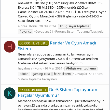
Anakart = 3301 ssd (1TB) Samsung 980 MZ-V8V1T0BW PCI-
Express 3.0 1 TB M.2 SSD = 2959 monitör (200hz) =
GameBooster GB-2420CF 23.8" 1 ms Full HD FreeSync G-Sync
Curved Oyunu Monitörü = 3899t işlemci = intel i5-13400f =
5948 ekran kartı = RX...
alpraa
Konu
20 Nis 2024
#bilgisayar
toplama
Cevaplar: 21
Forum:
Sistem Toplama Tavsiyeleri
#oyuncu
Render Ve Oyun Amaçlı
60.000 TL ve üstü
H
Sistem
Genel olarak adobe uygulamaları kullanıyorum aynı
zamanda cs2 oynuyorum 75.000 tl bütcem var tercihen
Nvdia ve intel sistem önerileriniz bekliyorum.
hayabusa
Konu
16 Mar 2024
#bilgisayar
toplama
Cevaplar: 5
Forum:
adobe
gaming kasa
hazır sistem
Sistem Toplama Tavsiyeleri
Ddr5 Si̇stem Topluyorum
35.000-45.000 TL
K
Parçalar Uyumlumu?
Merhaba arkadaşlar uzun zamandır düşük sistemlerle oyun
oynayan 23 yaşında bi arkadaşınızım ve artık çok sıkılıp
kendime yeni sistem alıcam baya kafaya koydum hedefimi