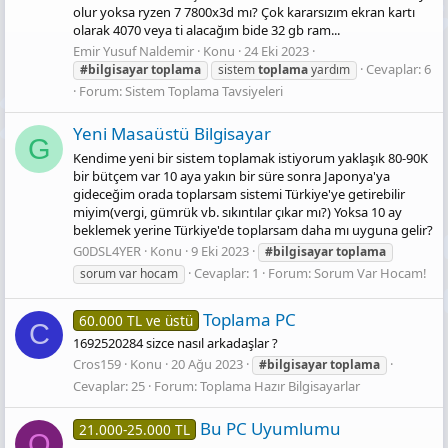
olur yoksa ryzen 7 7800x3d mı? Çok kararsızım ekran kartı
olarak 4070 veya ti alacağım bide 32 gb ram...
Emir Yusuf Naldemir
Konu
24 Eki 2023
Cevaplar: 6
#bilgisayar
toplama
sistem
toplama
yardım
Forum:
Sistem Toplama Tavsiyeleri
Yeni Masaüstü Bilgisayar
G
Kendime yeni bir sistem toplamak istiyorum yaklaşık 80-90K
bir bütçem var 10 aya yakın bir süre sonra Japonya'ya
gideceğim orada toplarsam sistemi Türkiye'ye getirebilir
miyim(vergi, gümrük vb. sıkıntılar çıkar mı?) Yoksa 10 ay
beklemek yerine Türkiye'de toplarsam daha mı uyguna gelir?
G0DSL4YER
Konu
9 Eki 2023
#bilgisayar
toplama
Cevaplar: 1
Forum:
Sorum Var Hocam!
sorum var hocam
Toplama PC
60.000 TL ve üstü
C
1692520284 sizce nasıl arkadaşlar ?
Cros159
Konu
20 Ağu 2023
#bilgisayar
toplama
Cevaplar: 25
Forum:
Toplama Hazır Bilgisayarlar
Bu PC Uyumlumu
21.000-25.000 TL
O