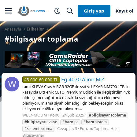
Giriş yap
Kayıt ol
Anasayfa
Etiketler
#bilgisayar toplama
Eg-4070 Alınır Mı?
45.000-60.000 TL
W
rami KLEVV Cras V RGB 32GB ile ssd yi LEXAR NM790 1TB ile
kasayıda BitFenix CETO Premium Edition ile değiştirdim 47k
oldu işemci soğutucu olarakda sıvı soğutucu eklemeyi
planlıyorum ama siyah olmadığı için bekleyeceğim biraz
ekleyincede 48k oluyor alınır mı...
WBENMOUM
Konu
24 Şub 2025
#bilgisayar
toplama
#bilgisayar
tavsiye
#hazır pc
#hazır sistem
Cevaplar: 3
Forum:
Toplama Hazır
#sistemtoplama
Bilgisayarlar