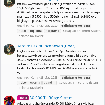
https://www.sinerji.gen.tr/sinerji-ataxiones-ryzen-5-5500-
16gb-500gb-nvme-m2-ssd-rtx3060-oyun-bilgisayari-p-
40993ssd ve sıvı soğutucu https://www.sinerji.gen.tr/sinerji-
nics-ryzen-5-5500-16gb-500gb-nvme-m2-ssd-rtx3060-oyun-
bilgisayari-p-37302 ssd ve sıvı soğutucu...
onurilex
Konu
23 May 2023
#bilgisayar
toplama
Cevaplar: 4
Forum:
Sistem
#sistem
toplama
#
toplama
Toplama Tavsiyeleri
Yardim Lazim İncehesap (Uber)
beyler selamlar ben Uber Alacağım İncehesapdanda
https://www.incehesap.com/uber-oyuncu-bilgisayari-fiyati-
44570/?hsu=449820,584225,6400,5577,33595,5579,50801 1TB
ssd yapıp 1 mi 2 mi fanlı sıvı soğutucu eklemede kararsız
kaldım birde ryzen5500 MPK ve 5600Mpk arasında bir fark
varmı
onurilex
Konu
23 May 2023
#bilgisayar
toplama
Cevaplar: 11
Forum:
Sistem
#sistemtoplama
#yardım
Toplama Tavsiyeleri
30.000 TL Bütçe Sistem
Öneri
Arkadaşlar daha öncesinde 50-60k bütçe önerisiyle bazı