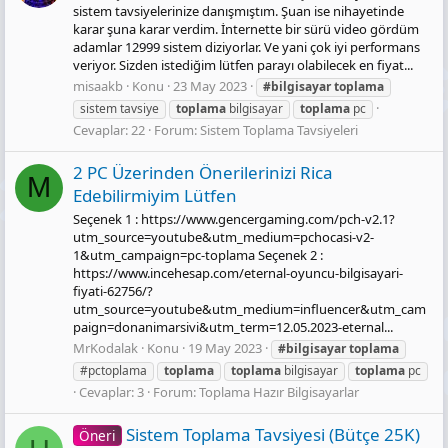
sistem tavsiyelerinize danışmıştım. Şuan ise nihayetinde
karar şuna karar verdim. İnternette bir sürü video gördüm
adamlar 12999 sistem diziyorlar. Ve yani çok iyi performans
veriyor. Sizden istediğim lütfen parayı olabilecek en fiyat...
misaakb
Konu
23 May 2023
#bilgisayar
toplama
sistem tavsiye
toplama
bilgisayar
toplama
pc
Cevaplar: 22
Forum:
Sistem Toplama Tavsiyeleri
2 PC Üzerinden Önerilerinizi Rica
M
Edebilirmiyim Lütfen
Seçenek 1 : https://www.gencergaming.com/pch-v2.1?
utm_source=youtube&utm_medium=pchocasi-v2-
1&utm_campaign=pc-toplama Seçenek 2 :
https://www.incehesap.com/eternal-oyuncu-bilgisayari-
fiyati-62756/?
utm_source=youtube&utm_medium=influencer&utm_cam
paign=donanimarsivi&utm_term=12.05.2023-eternal...
MrKodalak
Konu
19 May 2023
#bilgisayar
toplama
#pctoplama
toplama
toplama
bilgisayar
toplama
pc
Cevaplar: 3
Forum:
Toplama Hazır Bilgisayarlar
Sistem Toplama Tavsiyesi (Bütçe 25K)
Öneri