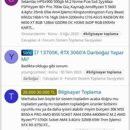
Selamlar, HPEx900 500gb M.2 Nvme Pcıe Ssd 2yy44aa
FSPHyper 80+ Pro 700w Güç Kaynağı AmdRyzen 5 5600
4.4ghz 35mb 65w Am4 Işlemci KingstonKıngston Fury Beast
Kf432c16bb1/16 16gb Ddr4 3200mhz Cl16 ASUS RADEON RX
6650 XT 8GB 128bit GDDR6 OC HDMI 3xDP RGB EKRAN
KARTI...
Onurarslannn
Konu
3 Ağu 2023
#bilgisayar
toplama
Cevaplar: 4
Forum:
Sistem Toplama Tavsiyeleri
İ7 13700K, RTX 3060'A Darboğaz Yapar
Soru
Y
Mı?
Baslikta oldugu gibi sorum.
youngcontext
Konu
30 Tem 2023
#bilgisayar
toplama
Cevaplar: 0
Forum:
Sistem Toplama Tavsiyeleri
darboğaz
Bilgisayar Toplama
26.000-30.000 TL
T
Merhaba ben böyle bir sistem topladım acaba doğru mu
topladım yanlış mı topladım topladığım ürünler birbirini
uyumlu mu ya da daha iyisini alabilir miyim bütçem 30k MSI
B550-A PRO AMD B550 SOKET AM4 DDR4 4400MHZ M.2 AMD
Ryzen™7 5700X Soket AM4 3.4GHz 32MB 65W 7nm İşlemci
XFX RX 6750 XT...