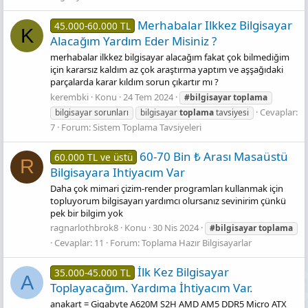
Merhabalar Ilkkez Bilgisayar
45.000-60.000 TL
K
Alacağım Yardım Eder Misiniz ?
merhabalar ilkkez bilgisayar alacağım fakat çok bilmediğim
için kararsız kaldım az çok araştırma yaptım ve aşşağıdaki
parçalarda karar kıldım sorun çıkartır mı ?
kerembki
Konu
24 Tem 2024
#bilgisayar
toplama
Cevaplar:
bilgisayar sorunları
bilgisayar
toplama
tavsiyesi
7
Forum:
Sistem Toplama Tavsiyeleri
60-70 Bin ₺ Arası Masaüstü
60.000 TL ve üstü
R
Bilgisayara Ihtiyacım Var
Daha çok mimari çizim-render programları kullanmak için
topluyorum bilgisayarı yardımcı olursanız sevinirim çünkü
pek bir bilgim yok
ragnarlothbrok8
Konu
30 Nis 2024
#bilgisayar
toplama
Cevaplar: 11
Forum:
Toplama Hazır Bilgisayarlar
İlk Kez Bilgisayar
35.000-45.000 TL
A
Toplayacağım. Yardıma İhtiyacım Var.
anakart = Gigabyte A620M S2H AMD AM5 DDR5 Micro ATX