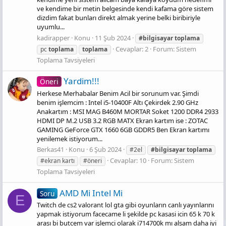
ve kendime bir metin belgesinde kendi kafama göre sistem
dizdim fakat bunları direkt almak yerine belki biribiriyle
uyumlu...
kadirapper
Konu
11 Şub 2024
#bilgisayar
toplama
Cevaplar: 2
Forum:
Sistem
pc
toplama
toplama
Toplama Tavsiyeleri
Yardim!!!
Öneri
Herkese Merhabalar Benim Acil bir sorunum var. Şimdi
benim işlemcim : Intel i5-10400F Altı Çekirdek 2.90 GHz
Anakartım : MSI MAG B460M MORTAR Soket 1200 DDR4 2933
HDMI DP M.2 USB 3.2 RGB MATX Ekran kartım ise : ZOTAC
GAMING GeForce GTX 1660 6GB GDDR5 Ben Ekran kartımı
yenilemek istiyorum...
Berkas41
Konu
6 Şub 2024
#2el
#bilgisayar
toplama
Cevaplar: 10
Forum:
Sistem
#ekran kartı
#öneri
Toplama Tavsiyeleri
AMD Mi Intel Mi
Soru
E
Twitch de cs2 valorant lol gta gibi oyunların canlı yayınlarını
yapmak istiyorum facecame li şekilde pc kasasi icin 65 k 70 k
arası bi butcem var işlemci olarak i714700k mı alsam daha iyi