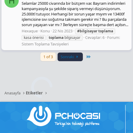
H
Selamlar 25000 civarında bir bütçem var. Bayram indirimleri
kampanyasıyla şu şekilde sipariş vermeyi düşünüyorum.
25.000tl tutuyor. Herhangi bir sorun yaşar mıyım ve 13400f
işlemcisine sıvı soğutma takmam gerekir mi ? Bu parçalarda
sorun yaşayan var mı ? İlerleyen süreçte başıma dert açılsın...
Hexaque
Konu
22 Nis 2023
#bilgisayar
toplama
Cevaplar: 6
Forum:
kasa önerisi
toplama
bilgisayar
Sistem Toplama Tavsiyeleri
Last
1 of 3
Sonraki
Anasayfa
Etiketler