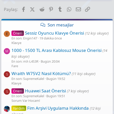
Facebook
X (Twitter)
Reddit
Pinterest
Tumblr
WhatsApp
E-posta
Link
Paylaş:
Son mesajlar
Sessiz Oyuncu Klavye Önerisi
Öneri
(12 kişi okuyor)
E
En son: Engin147
19 dakika önce
Klavye
1000 - 1500 TL Arası Kablosuz Mouse Önerisi
(14
M
kişi okuyor)
En son: mX-L4S3R
Bugün 20:04
Fare
Wraith W75V2 Nasıl Kötümü?
(11 kişi okuyor)
S
En son: SupremeKalel
Bugün 19:52
Klavye
Huawei Saat Önerisi
Öneri
(7 kişi okuyor)
S
En son: SupremeKalel
Bugün 19:51
Sorum Var Hocam!
Fim Arşivi Uygulama Hakkında
Yardım
(12 kişi