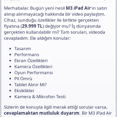
ı
s
Merhabalar. Bugün yeni nesil
M3 iPad Air
'ın satın
ı
alınıp alınmayacağı hakkında bir video paylaştım.
n
Cihaz, sunduğu özellikler ile birlikte gerçekten
ı
fiyatına (
29.999 TL
) değiyor mu? İş dünyasında
K
o
gerçekten kullanılabilir mi? Tüm soruları, videoda
p
cevapladım. Ele aldığım konular:
y
a
Tasarım
l
Performans
a
Ekran Özellikleri
Kamera Özellikleri
Oyun Performansı
Pil Ömrü
Tablet Alınır Mı?
Eksiklikler
Kamera & Mikrofon Testi
Sizlerin de konuyla ilgili merak ettiği sorular varsa,
cevaplamaktan
mutluluk
duyarım
. Bir M3 iPad Air