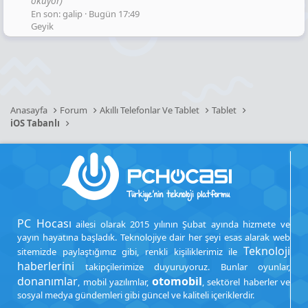
okuyor)
En son: galip
Bugün 17:49
Geyik
Anasayfa
Forum
Akıllı Telefonlar Ve Tablet
Tablet
iOS Tabanlı
PC Hocası
ailesi olarak 2015 yılının Şubat ayında hizmete ve
yayın hayatına başladık. Teknolojiye dair her şeyi esas alarak web
Teknoloji
sitemizde paylaştığımız gibi, renkli kişiliklerimiz ile
haberlerini
takipçilerimize duyuruyoruz. Bunlar oyunlar,
donanımlar
otomobil
, mobil yazılımlar,
, sektörel haberler ve
sosyal medya gündemleri gibi güncel ve kaliteli içeriklerdir.