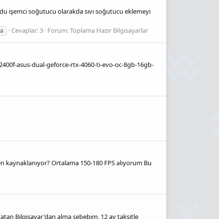
ldu işemci soğutucu olarakda sıvı soğutucu eklemeyi
Cevaplar: 3
Forum:
Toplama Hazır Bilgisayarlar
ma
2400f-asus-dual-geforce-rtx-4060-ti-evo-oc-8gb-16gb-
den kaynaklanıyor? Ortalama 150-180 FPS alıyorum Bu
atan Bilgisayar'dan alma sebebim, 12 ay taksitle