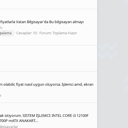
iyatlarla Vatan Bilgisayar'da Bu bilgisayarı almayı
..
Cevaplar: 10
Forum:
Toplama Hazır
opalama
labilir, fiyat nasıl uygun oluyorsa. İşlemci amd, ekran
r
lmak istiyorum. SİSTEM İŞLEMCİ: INTEL CORE i3 12100F
700P mATX ANAKART...
lgisayarlar