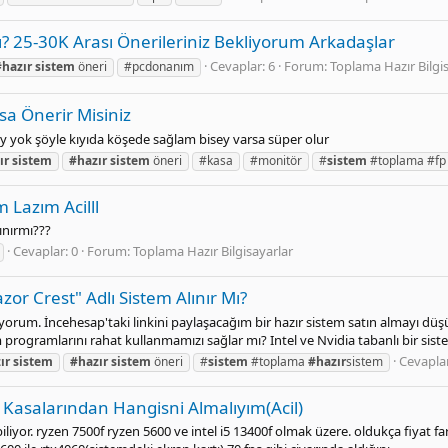
ı? 25-30K Arası Önerileriniz Bekliyorum Arkadaşlar
Cevaplar: 6
Forum:
Toplama Hazır Bilgi
#hazır
sistem
öneri
#pcdonanım
a Önerir Misiniz
y yok şöyle kıyıda köşede sağlam bisey varsa süper olur
ır
sistem
#hazır
sistem
öneri
#kasa
#monitör
#
sistem
#toplama #fp
 Lazım Acilll
ınırmı???
Cevaplar: 0
Forum:
Toplama Hazır Bilgisayarlar
zor Crest" Adlı Sistem Alınır Mı?
ıyorum. İncehesap'taki linkini paylaşacağım bir hazır sistem satın almayı
rogramlarını rahat kullanmamızı sağlar mı? Intel ve Nvidia tabanlı bir siste
Cevaplar
ır
sistem
#hazır
sistem
öneri
#
sistem
#toplama
#hazır
sistem
 Kasalarından Hangisni Almalıyım(Acil)
biliyor. ryzen 7500f ryzen 5600 ve intel i5 13400f olmak üzere. oldukça fiyat 