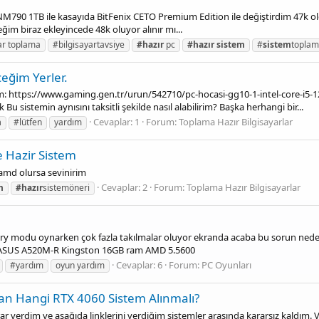
NM790 1TB ile kasayıda BitFenix CETO Premium Edition ile değiştirdim 47k o
im biraz ekleyincede 48k oluyor alınır mı...
ar toplama
#bilgisayartavsiye
#hazır
pc
#hazır
sistem
#
sistem
topla
ceğim Yerler.
um: https://www.gaming.gen.tr/urun/542710/pc-hocasi-gg10-1-intel-core-i5-1
u sistemin aynısını taksitli şekilde nasıl alabilirim? Başka herhangi bir...
Cevaplar: 1
Forum:
Toplama Hazır Bilgisayarlar
m
#lütfen
yardım
e Hazir Si̇stem
 amd olursa sevinirim
Cevaplar: 2
Forum:
Toplama Hazır Bilgisayarlar
m
#hazır
sistemöneri
story modu oynarken çok fazla takılmalar oluyor ekranda acaba bu sorun ne
060 ASUS A520M-R Kingston 16GB ram AMD 5.5600
Cevaplar: 6
Forum:
PC Oyunları
#yardım
oyun yardım
dan Hangi RTX 4060 Sistem Alınmalı?
 verdim ve aşağıda linklerini verdiğim sistemler arasında kararsız kaldım. V