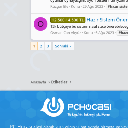
oyunlar oynayacğım. oyun testlerinde ryzen 5600
Rüzgar Efe
Konu
29 Ağu 2023
#hazır
sist
Hazır Sistem Öneri
12.500-14.500 TL
O
15k bütçeye bu sistem nasıl sizce önerebilece
Osman Can Akyüz
Konu
6 Ağu 2023
#hazı
1
2
3
Sonraki
Anasayfa
Etiketler
PC Hocası
ailesi olarak 2015 yılının Şubat ayında hizmete ve yay