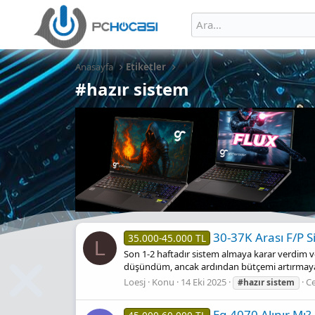
Anasayfa
Etiketler
#hazır sistem
30-37K Arası F/P 
35.000-45.000 TL
L
Son 1-2 haftadır sistem almaya karar verdim 
düşündüm, ancak ardından bütçemi artırmaya ka
Loesj
Konu
14 Eki 2025
Ce
#hazır
sistem
Eg-4070 Alınır Mı?