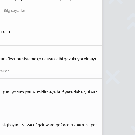
..
r Bilgisayarlar
yırdım
rum fiyat bu sisteme çok düşük gibi gözüküyor.Almayı
arlar
şünüyorum psu iyi midir veya bu fiyata daha iyisi var
n-bilgisayari-i5-12400f-gainward-geforce-rtx-4070-super-