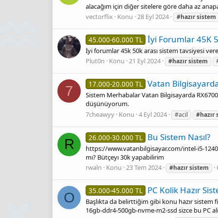
alacağım için diğer sitelere göre daha az anap
vectorflix
Konu
28 Eyl 2024
#hazır
sistem
İyi Forumlar 45K 
45.000-60.000 TL
İyi forumlar 45k 50k arası sistem tavsiyesi ver
Plut0n
Konu
21 Eyl 2024
#hazır
sistem
Vatan Bilgisayard
17.000-20.000 TL
7
Sistem Merhabalar Vatan Bilgisayarda RX6700X
düşünüyorum.
7cheawyy
Konu
4 Eyl 2024
#acil
#hazır
Bu Sistem Nasıl?
26.000-30.000 TL
R
https://www.vatanbilgisayar.com/intel-i5-124
mı? Bütçeyı 30k yapabilirim
rwaln
Konu
23 Tem 2024
#hazır
sistem
PC Kolik Hazır Sis
35.000-45.000 TL
O
Başlıkta da belirttiğim gibi konu hazır sistem
16gb-ddr4-500gb-nvme-m2-ssd sizce bu PC alin