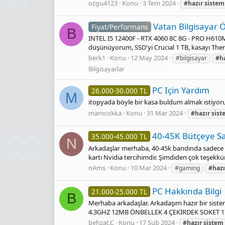
ozgu4123
Konu
3 Tem 2024
#hazır
sistem
Vatan Bilgisayar 
Fiyat/Performans
B
INTEL I5 12400F - RTX 4060 8C 8G - PRO H610M-E
düşünüyorum, SSD'yi Crucial 1 TB, kasayı Ther
berk1
Konu
12 May 2024
#bilgisayar
#ha
Bilgisayarlar
PC Için Yardım
26.000-30.000 TL
M
itopyada böyle bir kasa buldum almak istiyor
mamcokka
Konu
31 Mar 2024
#hazır
sist
40-45K Bütçeye Sa
35.000-45.000 TL
N
Arkadaşlar merhaba, 40-45k bandında sadece ka
kartı Nvidia tercihimdir. Şimdiden çok teşekkür
nAms
Konu
10 Mar 2024
#gaming
#hazı
PC Hakkında Bilgi
21.000-25.000 TL
B
Merhaba arkadaşlar. Arkadaşım hazır bir siste
4.3GHZ 12MB ÖNBELLEK 4 ÇEKİRDEK SOKET 1
behzat.Ç
Konu
17 Şub 2024
#hazır
sistem