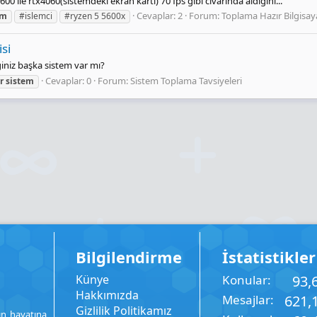
 ile rtx4060(sistemdeki ekran kartı) 70 fps gibi civarında aldığını...
Cevaplar: 2
Forum:
Toplama Hazır Bilgisay
em
#islemci
#ryzen 5 5600x
si
giniz başka sistem var mı?
Cevaplar: 0
Forum:
Sistem Toplama Tavsiyeleri
r
sistem
Bilgilendirme
İstatistikler
Künye
Konular
93,
Hakkımızda
Mesajlar
621,
Gizlilik Politikamız
ın hayatına