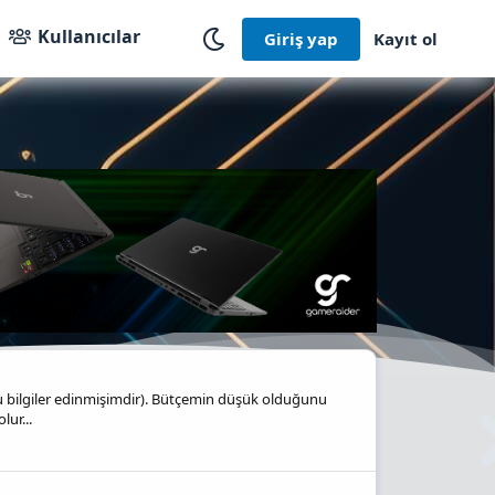
Kullanıcılar
Giriş yap
Kayıt ol
u bilgiler edinmişimdir). Bütçemin düşük olduğunu
ur...