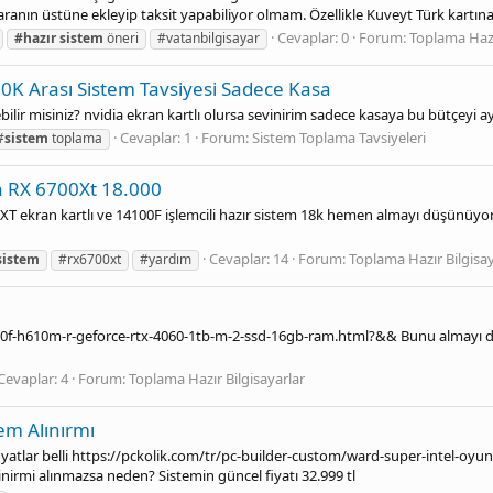
aranın üstüne ekleyip taksit yapabiliyor olmam. Özellikle Kuveyt Türk kartına.
Cevaplar: 0
Forum:
Toplama Hazı
#hazır
sistem
öneri
#vatanbilgisayar
50K Arası Sistem Tavsiyesi Sadece Kasa
ebilir misiniz? nvidia ekran kartlı olursa sevinirim sadece kasaya bu bütçeyi a
Cevaplar: 1
Forum:
Sistem Toplama Tavsiyeleri
#
sistem
toplama
a RX 6700Xt 18.000
T ekran kartlı ve 14100F işlemcili hazır sistem 18k hemen almayı düşünüyo
Cevaplar: 14
Forum:
Toplama Hazır Bilgisay
sistem
#rx6700xt
#yardım
00f-h610m-r-geforce-rtx-4060-1tb-m-2-ssd-16gb-ram.html?&& Bunu almayı dü
Cevaplar: 4
Forum:
Toplama Hazır Bilgisayarlar
tem Alınırmı
 fiyatlar belli https://pckolik.com/tr/pc-builder-custom/ward-super-intel-oyu
irmi alınmazsa neden? Sistemin güncel fiyatı 32.999 tl