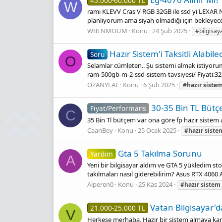
45.000-60.000 TL
W
rami KLEVV Cras V RGB 32GB ile ssd yi LEXAR 
planlıyorum ama siyah olmadığı için bekleyeceğ
WBENMOUM
Konu
24 Şub 2025
#bilgisay
Hazır Sistem'i Taksitli Alabile
Soru
O
Selamlar cümleten.. Şu sistemi almak istiyor
ram-500gb-m-2-ssd-sistem-tavsiyesi/ Fiyatı:32k B
OZANYEAT
Konu
6 Şub 2025
#hazır
siste
30-35 Bi̇n TL Bütç
Fiyat/Performans
C
35 Bin Tl bütçem var ona göre fp hazır sistem
CaanBey
Konu
25 Ocak 2025
#hazır
siste
Gta 5 Takılma Sorunu
Yardım
A
Yeni bir bilgisayar aldım ve GTA 5 yükledim 
takılmaları nasıl giderebilirim? Asus RTX 4
Alperen0
Konu
25 Kas 2024
#hazır
sistem
Vatan Bilgisayar'
21.000-25.000 TL
V
Herkese merhaba, Hazır bir sistem almaya karar