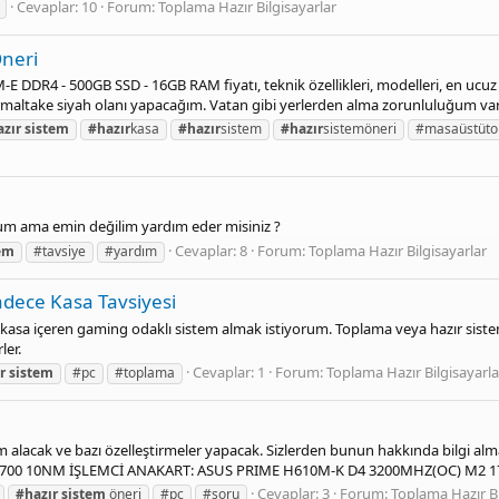
Cevaplar: 10
Forum:
Toplama Hazır Bilgisayarlar
Öneri
 DDR4 - 500GB SSD - 16GB RAM fiyatı, teknik özellikleri, modelleri, en ucuz f
maltake siyah olanı yapacağım. Vatan gibi yerlerden alma zorunluluğum var.
zır
sistem
#hazır
kasa
#hazır
sistem
#hazır
sistemöneri
#masaüstüt
um ama emin değilim yardım eder misiniz ?
Cevaplar: 8
Forum:
Toplama Hazır Bilgisayarlar
em
#tavsiye
#yardım
dece Kasa Tavsiyesi
sa içeren gaming odaklı sistem almak istiyorum. Toplama veya hazır sistem o
ler.
Cevaplar: 1
Forum:
Toplama Hazır Bilgisayarla
r
sistem
#pc
#toplama
m alacak ve bazı özelleştirmeler yapacak. Sizlerden bunun hakkında bilgi a
700 10NM İŞLEMCİ ANAKART: ASUS PRIME H610M-K D4 3200MHZ(OC) M2 1
Cevaplar: 3
Forum:
Toplama Hazır Bi
#hazır
sistem
öneri
#pc
#soru