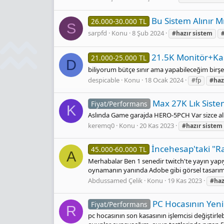
Bu Sistem Alınır M
26.000-30.000 TL
S
sarpfd
Konu
8 Şub 2024
#hazır
sistem
21.5K Monitör+Kas
21.000-25.000 TL
D
biliyorum bütçe sınır ama yapabileceğim birşe
despicable
Konu
18 Ocak 2024
#fp
#haz
Max 27K Lık Sistem
Fiyat/Performans
K
Aslında Game garajda HERO-5PCH Var sizce al
keremq0
Konu
20 Kas 2023
#hazır
sistem
İncehesap'taki "Ra
45.000-60.000 TL
A
Merhabalar Ben 1 senedir twitch'te yayın yap
oynamanın yanında Adobe gibi görsel tasarım p
Abdussamed Çelik
Konu
19 Kas 2023
#haz
PC Hocasının Yeni
Fiyat/Performans
R
pc hocasının son kasasının işlemcisi değiştirle