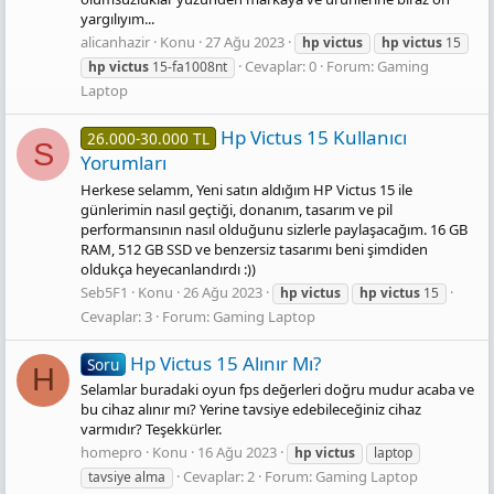
yargılıyım...
alicanhazir
Konu
27 Ağu 2023
hp
victus
hp
victus
15
Cevaplar: 0
Forum:
Gaming
hp
victus
15-fa1008nt
Laptop
Hp Victus 15 Kullanıcı
26.000-30.000 TL
S
Yorumları
Herkese selamm, Yeni satın aldığım HP Victus 15 ile
günlerimin nasıl geçtiği, donanım, tasarım ve pil
performansının nasıl olduğunu sizlerle paylaşacağım. 16 GB
RAM, 512 GB SSD ve benzersiz tasarımı beni şimdiden
oldukça heyecanlandırdı :))
Seb5F1
Konu
26 Ağu 2023
hp
victus
hp
victus
15
Cevaplar: 3
Forum:
Gaming Laptop
Hp Victus 15 Alınır Mı?
Soru
H
Selamlar buradaki oyun fps değerleri doğru mudur acaba ve
bu cihaz alınır mı? Yerine tavsiye edebileceğiniz cihaz
varmıdır? Teşekkürler.
homepro
Konu
16 Ağu 2023
hp
victus
laptop
Cevaplar: 2
Forum:
Gaming Laptop
tavsiye alma