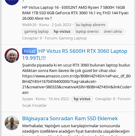
?
HP Victus Laptop 16 - E0052NT AMD Ryzen 7 5800H 16GB
RAM 1TB SSD 6GB GeForce RTX 3060 16.1 inç FHD 144 Fiyatı
26.000 Alınır mı ?
Melih26
Konu
2 Şub 2023
bu laptop alınırmı
gaming laptop
hp
victus
laptop önerisi
öneri alma
Cevaplar: 9
Forum:
Gaming Laptop
HP Victus R5 5600H RTX 3060 Laptop
Fırsat
19.99TL!!!
Şuanda piyasada ki en ucuz RTX 3060 bulunan laptop budur.
Aldıktan sonra Ram ilavesi ile çok güzel bir cihaz olur.
https://www.amazon.com.tr/dp/B0BH4ZY4SH/ref=asc_df_B0
BH4ZY4SH1670459400000/?tag=akakcetr-
21&creative=380333&creativeASIN=B0BH4ZY4SH&linkCode=
asn
Syqex
Konu
16 Ara 2022
Cevaplar: 0
Forum:
hp
victus
Sıcak Fırsatlar
Bilgisayara Sonradan Ram SSD Eklemek
Merhabalar, Yaptığım uzun karşılaştırmalar sonucunda
istediğim özelliklere aradığım fiyat bandında ulaşabileceğim