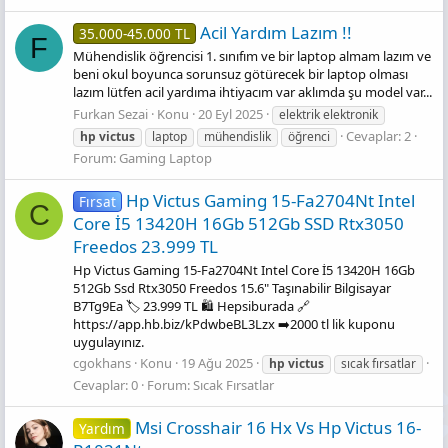
Acil Yardım Lazım !!
35.000-45.000 TL
F
Mühendislik öğrencisi 1. sınıfım ve bir laptop almam lazım ve
beni okul boyunca sorunsuz götürecek bir laptop olması
lazım lütfen acil yardıma ihtiyacım var aklımda şu model var...
Furkan Sezai
Konu
20 Eyl 2025
elektrik elektronik
Cevaplar: 2
hp
victus
laptop
mühendislik
öğrenci
Forum:
Gaming Laptop
Hp Victus Gaming 15-Fa2704Nt Intel
Fırsat
C
Core İ5 13420H 16Gb 512Gb SSD Rtx3050
Freedos 23.999 TL
Hp Victus Gaming 15-Fa2704Nt Intel Core İ5 13420H 16Gb
512Gb Ssd Rtx3050 Freedos 15.6" Taşınabilir Bilgisayar
B7Tg9Ea 🏷️ 23.999 TL 🛍️ Hepsiburada 🔗
https://app.hb.biz/kPdwbeBL3Lzx ➡️2000 tl lik kuponu
uygulayınız.
cgokhans
Konu
19 Ağu 2025
hp
victus
sıcak fırsatlar
Cevaplar: 0
Forum:
Sıcak Fırsatlar
Msi Crosshair 16 Hx Vs Hp Victus 16-
Yardım