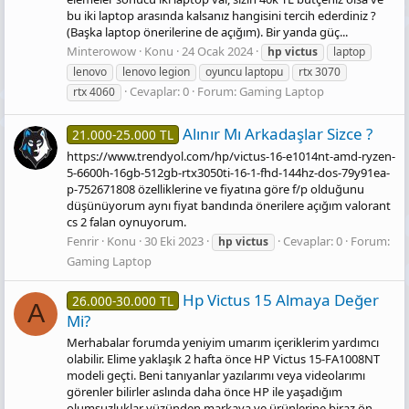
bu iki laptop arasında kalsanız hangisini tercih ederdiniz ?
(Başka laptop önerilerine de açığım). Bir yanda güç...
Minterowow
Konu
24 Ocak 2024
hp
victus
laptop
lenovo
lenovo legion
oyuncu laptopu
rtx 3070
Cevaplar: 0
Forum:
Gaming Laptop
rtx 4060
Alınır Mı Arkadaşlar Sizce ?
21.000-25.000 TL
https://www.trendyol.com/hp/victus-16-e1014nt-amd-ryzen-
5-6600h-16gb-512gb-rtx3050ti-16-1-fhd-144hz-dos-79y91ea-
p-752671808 özelliklerine ve fiyatına göre f/p olduğunu
düşünüyorum aynı fiyat bandında önerilere açığım valorant
cs 2 falan oynuyorum.
Fenrir
Konu
30 Eki 2023
Cevaplar: 0
Forum:
hp
victus
Gaming Laptop
Hp Victus 15 Almaya Değer
26.000-30.000 TL
A
Mi?
Merhabalar forumda yeniyim umarım içeriklerim yardımcı
olabilir. Elime yaklaşık 2 hafta önce HP Victus 15-FA1008NT
modeli geçti. Beni tanıyanlar yazılarımı veya videolarımı
görenler bilirler aslında daha önce HP ile yaşadığım
olumsuzluklar yüzünden markaya ve ürünlerine biraz ön