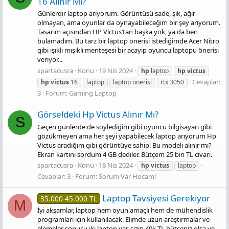
16 Alınır Mı?
Günlerdir laptop arıyorum. Görüntüsü sade, şık, ağır
olmayan, ama oyunlar da oynayabileceğim bir şey arıyorum.
Tasarım açısından HP Victus’tan başka yok, ya da ben
bulamadım. Bu tarz bir laptop önerisi istediğimde Acer Nitro
gibi ışıklı mışıklı menteşesi bir acayip oyuncu laptopu önerisi
veriyor...
spartacusra
Konu
19 Nis 2024
hp
laptop
hp
victus
Cevaplar:
hp
victus
16
laptop
laptop önerisi
rtx 3050
3
Forum:
Gaming Laptop
Görseldeki Hp Victus Alınır Mı?
S
Geçen günlerde de söylediğim gibi oyuncu bilgisayarı gibi
gözükmeyen ama her şeyi yapabilecek laptop arıyorum Hp
Victus aradığım gibi görüntüye sahip. Bu modeli alınır mı?
Ekran kartını sordum 4 GB dediler. Bütçem 25 bin TL civarı.
spartacusra
Konu
18 Nis 2024
hp
victus
laptop
Cevaplar: 3
Forum:
Sorum Var Hocam!
Laptop Tavsiyesi Gerekiyor
35.000-45.000 TL
M
İyi akşamlar, laptop hem oyun amaçlı hem de mühendislik
programları için kullanılacak. Elimde uzun araştırmalar ve
elemeler sonucu iki laptop var, sizin 40k TL bütçeniz olsa ve