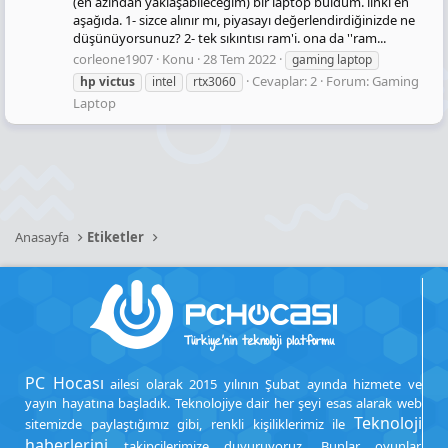
(en azından yaklaşabileceğim) bir laptop buldum. linki en
aşağıda. 1- sizce alınır mı, piyasayı değerlendirdiğinizde ne
düşünüyorsunuz? 2- tek sıkıntısı ram'i. ona da ''ram...
corleone1907
Konu
28 Tem 2022
gaming laptop
Cevaplar: 2
Forum:
Gaming
hp
victus
intel
rtx3060
Laptop
Anasayfa
Etiketler
PC Hocası
ailesi olarak 2015 yılının Şubat ayında hizmete ve
yayın hayatına başladık. Teknolojiye dair her şeyi esas alarak web
Teknoloji
sitemizde paylaştığımız gibi, renkli kişiliklerimiz ile
haberlerini
takipçilerimize duyuruyoruz. Bunlar oyunlar,