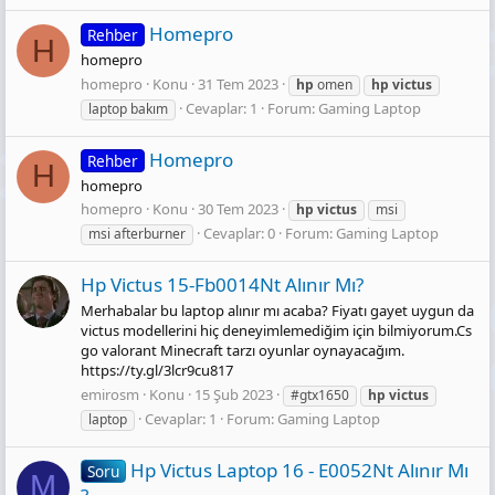
Homepro
Rehber
H
homepro
homepro
Konu
31 Tem 2023
hp
omen
hp
victus
Cevaplar: 1
Forum:
Gaming Laptop
laptop bakım
Homepro
Rehber
H
homepro
homepro
Konu
30 Tem 2023
hp
victus
msi
Cevaplar: 0
Forum:
Gaming Laptop
msi afterburner
Hp Victus 15-Fb0014Nt Alınır Mı?
Merhabalar bu laptop alınır mı acaba? Fiyatı gayet uygun da
victus modellerini hiç deneyimlemediğim için bilmiyorum.Cs
go valorant Minecraft tarzı oyunlar oynayacağım.
https://ty.gl/3lcr9cu817
emirosm
Konu
15 Şub 2023
#gtx1650
hp
victus
Cevaplar: 1
Forum:
Gaming Laptop
laptop
Hp Victus Laptop 16 - E0052Nt Alınır Mı
Soru
M