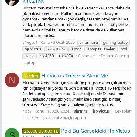
R1021Nt
Bütçem max msi crosshair 16 hx'e kadar çıkar anca. daha da
çıkmak istemiyorum. Kullanım amacım genelde oyun
oynamak, render almak (çok değil), tasarım programları vs.
vs. laptopla beraber monitör alırım muhtemelen böylelikle
hem evde güzel kullanırım hem de dışarıda da kullanmış
olurum. monitör...
q1egtq1
Konu
3 Ocak 2025
ekran kartı
gaming laptop
hp
victus
i7-14700hx
laptop
laptop tavsiyeleri
msi
Cevaplar: 1
Forum:
Gaming
nvidia
rtx 4060
rtx 4070
Laptop
Hp Victus 16 Serisi Alınır Mı?
Yardım
N
Merhaba, Üniversite için ve adobe programlarını çalıştırmak
için bilgisayar arıyordum. Son olarak HP Victus 16 serisinden
2 adet laptop seçtim ve bugün alacağım. AMD'li sistemin
şarjı yaklaşık 7 saat gidiyor. Intelin ise 5 saat gibi bir şarj
süresi var. Sizce hangisini almalıyım yada hp victus...
noby
Konu
15 Ağu 2024
Cevaplar:
alınır mı
hp
victus
0
Forum:
İş ve Okul Amaçlı Laptop
Peki Bu Görseldeki Hp Victus
26.000-30.000 TL
S