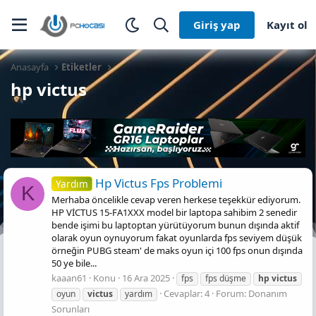
Giriş yap
Kayıt ol
Anasayfa
Etiketler
hp victus
Hp Vi̇ctus Fps Problemi̇
Yardım
K
Merhaba öncelikle cevap veren herkese teşekkür ediyorum.
HP VİCTUS 15-FA1XXX model bir laptopa sahibim 2 senedir
bende işimi bu laptoptan yürütüyorum bunun dışında aktif
olarak oyun oynuyorum fakat oyunlarda fps seviyem düşük
örneğin PUBG steam' de maks oyun içi 100 fps onun dışında
50 ye bile...
kaaan61
Konu
16 Ara 2025
fps
fps düşme
hp
victus
Cevaplar: 4
Forum:
Donanım
oyun
victus
yardım
Sorunları