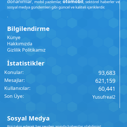
donanımlar
otomobil
, mobil yazılımlar,
, sektörel haberler ve
sosyal medya gündemleri gibi güncel ve kaliteli içeriklerdir.
.
Bilgilendirme
Künye
Hakkımızda
Gizlilik Politikamız
İstatistikler
Konular
93,683
Mesajlar
621,159
Kullanıcılar
60,441
Son Üye
Yusufreal2
Sosyal Medya
Bizi takip ederek her şeyden anında haberdar olabilirsin!