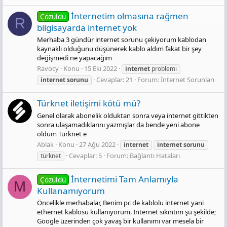
İnternetim olmasına rağmen
Çözüldü
R
bilgisayarda internet yok
Merhaba 3 gündür internet sorunu çekiyorum kablodan
kaynaklı olduğunu düşünerek kablo aldım fakat bir şey
değişmedi ne yapacağım
Ravocy
Konu
15 Eki 2022
internet
problemi
Cevaplar: 21
Forum:
İnternet Sorunları
internet
sorunu
Türknet iletişimi kötü mü?
Genel olarak abonelik olduktan sonra veya internet gittikten
sonra ulaşamadıklarını yazmışlar da bende yeni abone
oldum Türknet e
Ablak
Konu
27 Ağu 2022
internet
internet
sorunu
Cevaplar: 5
Forum:
Bağlantı Hataları
türknet
İnternetimi Tam Anlamıyla
Çözüldü
M
Kullanamıyorum
Öncelikle merhabalar, Benim pc de kablolu internet yani
ethernet kablosu kullanıyorum. İnternet sıkıntım şu şekilde;
Google üzerinden çok yavaş bir kullanımı var mesela bir