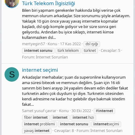
Türk Telekom İlgisizliği
Bilen biri yapmam gerekenler hakkında bilgi verirse çok
memnun olurum arkadaşlar. Size sorunumu şöyle anlatayım.
Yaklaşık 10 gün önce yavaş yavaş internette kopmalar
başladı, dsl ışığı komple gidiyor ve bir süre sonra geri
geliyordu. Ardından bu iyice sıklaştı, interneti kimse
kullanmazken dsl...
mertyegin57
Konu
17 Kas 2022
dsl ışığı
Cevaplar: 5
internet
sorunu
türk telekom
türknet
Forum:
İnternet Sorunları
internet seçimi
S
Arkadaşlar merhabalar; şuan da superonline kullanıyorum
ama süresi bitecek ve memnun değilim. Şuan için 16 idi
sanırım biti beni arayıp 24 yapalım devam edin dediler fakat
turknetin adını çok duydum iyi diye. Turknetin sitesinden
kendi adresime ne kadar hız gelebilir diye bakmak istedim
fakat...
Samet yusuf çavrar
Konu
30 Eki 2022
#
internet
fiber
internet
internet
internet
hızı
internet
problemi
internet
sorunu
internet
seçimi
Cevaplar: 8
Forum:
İnternet Sorunları
yavaş
internet