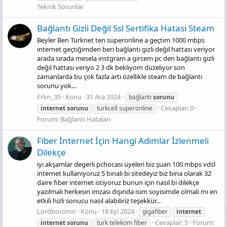
Teknik Sorunlar
Bağlantı Gizli Değil Ssl Sertifika Hatası Steam
Beyler Ben Türknet ten süperonline a geçtim 1000 mbps
internet geçtiğimden beri bağlantı gizli değil hattası veriyor
arada sırada mesela instgram a gircem pc den bağlantı gizli
değil hattası veriyo 2 3 dk bekliyom düzeliyor son
zamanlarda bu çok fazla artı özellikle steam de bağlantı
sorunu yok...
Frkn_35
Konu
31 Ara 2024
bağlantı
sorunu
Cevaplar: 0
internet
sorunu
turkcell superonline
Forum:
Bağlantı Hataları
Fi̇ber İnternet İçi̇n Hangi̇ Adimlar İzlenmeli̇
Di̇lekçe
iyi akşamlar degerli pchocası üyeleri biz şuan 100 mbps vdsl
internet kullanıyoruz 5 binalı bi sitedeyiz biz bina olarak 32
daire fiber internet istiyoruz bunun için nasıl bi dilekçe
yazılmalı herkesin imzası dışında isim soyisimde olmalı mı en
etkili hızlı sonucu nasıl alabiliriz teşekkür...
Lordboromir
Konu
18 Eyl 2024
gigafiber
internet
Cevaplar: 5
Forum:
internet
sorunu
türk telekom fiber