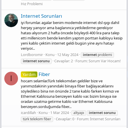
Hız Problemi
Internet Sorunları
iyi forumlar. agalar benim modemde internet dsl ışıgı dahil
herşey yanıyor ama baglanınca yetkiledirme gerekiyor
hatası alıyorum 2 hafta öncede böyleydi 400 lira para talep
etti millenicom bende kendim yaptım porttan kabloyu kesip
yeni kablo çektim internet geldi bugün yine aynı hatayı
veriyor...
Lordboromir
Konu
12 May 2024
internet
problemi
Cevaplar: 2
Forum:
Sorum Var Hocam!
internet
sorunu
Fiber
Yardım
I
hocam selamlar.Türk telekomdan geldiler bize ve
yanımızdakinin yanındaki binaya fiber bağlayacaklarını
söylediler.o bina nın önünde 2 tane kablo farken kırmızı ve
Ethernet Kablosuna benzeyen kablo var. bizim binaya ise
oradan uzatma getirme kablo var Ethernet Kablosuna
benzeyen.sorduğumda fiber...
icardillah
Konu
1 Mar 2024
altyapı
internet
sorunu
Cevaplar: 0
Forum:
İnternet Sorunları
türk telekom fiber