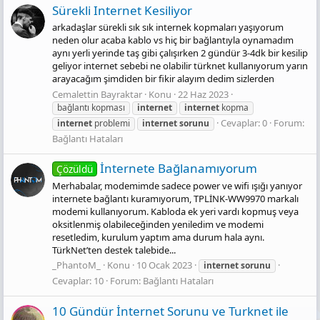
Sürekli Internet Kesiliyor
arkadaşlar sürekli sık sık internek kopmaları yaşıyorum
neden olur acaba kablo vs hiç bir bağlantıyla oynamadım
aynı yerli yerinde taş gibi çalışırken 2 gündür 3-4dk bir kesilip
geliyor internet sebebi ne olabilir türknet kullanıyorum yarın
arayacağım şimdiden bir fikir alayım dedim sizlerden
Cemalettin Bayraktar
Konu
22 Haz 2023
bağlantı kopması
internet
internet
kopma
Cevaplar: 0
Forum:
internet
problemi
internet
sorunu
Bağlantı Hataları
İnternete Bağlanamıyorum
Çözüldü
Merhabalar, modemimde sadece power ve wifi ışığı yanıyor
internete bağlantı kuramıyorum, TPLİNK-WW9970 markalı
modemi kullanıyorum. Kabloda ek yeri vardı kopmuş veya
oksitlenmiş olabileceğinden yeniledim ve modemi
resetledim, kurulum yaptım ama durum hala aynı.
TürkNet’ten destek talebide...
_PhantoM_
Konu
10 Ocak 2023
internet
sorunu
Cevaplar: 10
Forum:
Bağlantı Hataları
10 Gündür İnternet Sorunu ve Turknet ile