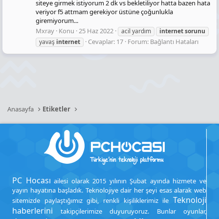
siteye girmek istiyorum 2 dk vs bekletiliyor hatta bazen hata
veriyor f5 attmam gerekiyor üstüne çoğunlukla
giremiyorum...
Mxray
Konu
25 Haz 2022
acil yardım
internet
sorunu
Cevaplar: 17
Forum:
Bağlantı Hataları
yavaş
internet
Anasayfa
Etiketler
PC Hocası
ailesi olarak 2015 yılının Şubat ayında hizmete ve
yayın hayatına başladık. Teknolojiye dair her şeyi esas alarak web
Teknoloji
sitemizde paylaştığımız gibi, renkli kişiliklerimiz ile
haberlerini
takipçilerimize duyuruyoruz. Bunlar oyunlar,