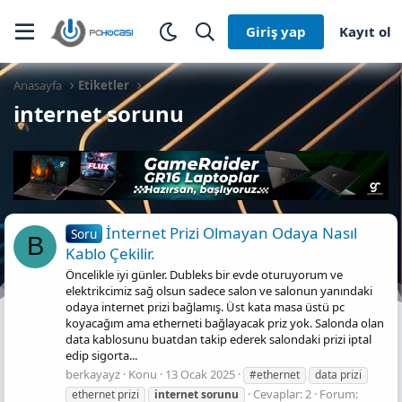
Giriş yap
Kayıt ol
Anasayfa
Etiketler
internet sorunu
İnternet Prizi Olmayan Odaya Nasıl
Soru
B
Kablo Çekilir.
Öncelikle iyi günler. Dubleks bir evde oturuyorum ve
elektrikcimiz sağ olsun sadece salon ve salonun yanındaki
odaya internet prizi bağlamış. Üst kata masa üstü pc
koyacağım ama etherneti bağlayacak priz yok. Salonda olan
data kablosunu buatdan takip ederek salondaki prizi iptal
edip sigorta...
berkayayz
Konu
13 Ocak 2025
#ethernet
data prizi
Cevaplar: 2
Forum:
ethernet prizi
internet
sorunu