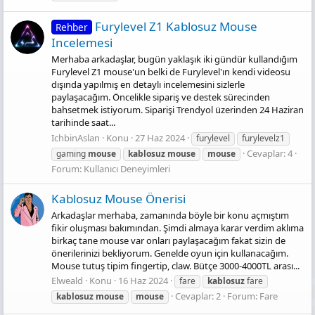
Furylevel Z1 Kablosuz Mouse
Rehber
Incelemesi
Merhaba arkadaşlar, bugün yaklaşık iki gündür kullandığım
Furylevel Z1 mouse'un belki de Furylevel'ın kendi videosu
dışında yapılmış en detaylı incelemesini sizlerle
paylaşacağım. Öncelikle sipariş ve destek sürecinden
bahsetmek istiyorum. Siparişi Trendyol üzerinden 24 Haziran
tarihinde saat...
IchbinAslan
Konu
27 Haz 2024
furylevel
furylevelz1
Cevaplar: 4
gaming
mouse
kablosuz
mouse
mouse
Forum:
Kullanıcı Deneyimleri
Kablosuz Mouse Önerisi
Arkadaşlar merhaba, zamanında böyle bir konu açmıştım
fikir oluşması bakımından. Şimdi almaya karar verdim aklıma
birkaç tane mouse var onları paylaşacağım fakat sizin de
önerilerinizi bekliyorum. Genelde oyun için kullanacağım.
Mouse tutuş tipim fingertip, claw. Bütçe 3000-4000TL arası...
Elweald
Konu
16 Haz 2024
fare
kablosuz
fare
Cevaplar: 2
Forum:
Fare
kablosuz
mouse
mouse