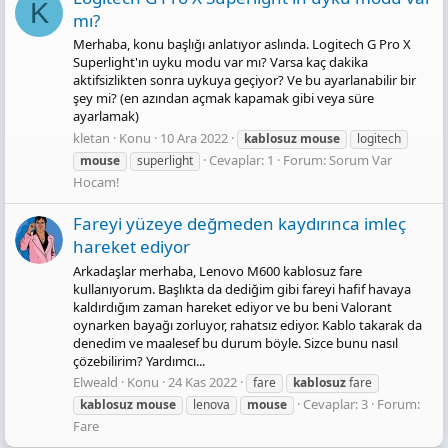
K
mı?
Merhaba, konu başlığı anlatıyor aslında. Logitech G Pro X
Superlight'ın uyku modu var mı? Varsa kaç dakika
aktifsizlikten sonra uykuya geçiyor? Ve bu ayarlanabilir bir
şey mi? (en azından açmak kapamak gibi veya süre
ayarlamak)
kletan
Konu
10 Ara 2022
kablosuz
mouse
logitech
Cevaplar: 1
Forum:
Sorum Var
mouse
superlight
Hocam!
Fareyi yüzeye değmeden kaydırınca imleç
hareket ediyor
Arkadaşlar merhaba, Lenovo M600 kablosuz fare
kullanıyorum. Başlıkta da dediğim gibi fareyi hafif havaya
kaldırdığım zaman hareket ediyor ve bu beni Valorant
oynarken bayağı zorluyor, rahatsız ediyor. Kablo takarak da
denedim ve maalesef bu durum böyle. Sizce bunu nasıl
çözebilirim? Yardımcı...
Elweald
Konu
24 Kas 2022
fare
kablosuz
fare
Cevaplar: 3
Forum:
kablosuz
mouse
lenova
mouse
Fare