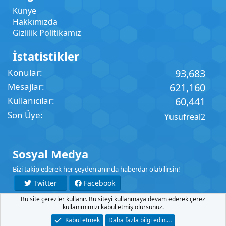
Künye
Hakkımızda
Gizlilik Politikamız
İstatistikler
Konular
93,683
Mesajlar
621,160
Kullanıcılar
60,441
Son Üye
Yusufreal2
Sosyal Medya
Bizi takip ederek her şeyden anında haberdar olabilirsin!
Twitter
Facebook
Bu site çerezler kullanır. Bu siteyi kullanmaya devam ederek çerez
YouTube
Instagram
kullanımımızı kabul etmiş olursunuz.
Kabul etmek
Daha fazla bilgi edin.…
İletişim
Şartlar
Gizlilik
Yardım
Anasayfa
R