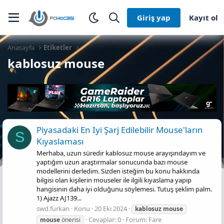
Giriş yap
Kayıt ol
Anasayfa
Etiketler
kablosuz mouse
Piyasadaki En Iyi Şarj Edilebilir Mouse'ların
S
Kıyaslaması
Merhaba, uzun süredir kablosuz mouse arayışındayım ve
yaptığım uzun araştırmalar sonucunda bazı mouse
modellerini derledim. Sizden isteğim bu konu hakkında
bilgisi olan kişilerin mouseler ile ilgili kıyaslama yapıp
hangisinin daha iyi olduğunu söylemesi. Tutuş şeklim palm.
1) Ajazz AJ139...
swd.furkan
Konu
20 Eki 2024
kablosuz
mouse
Cevaplar: 0
Forum:
Fare
mouse
önerisi