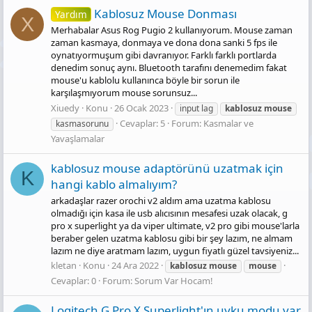
Kablosuz Mouse Donması
Yardım
X
Merhabalar Asus Rog Pugio 2 kullanıyorum. Mouse zaman
zaman kasmaya, donmaya ve dona dona sanki 5 fps ile
oynatıyormuşum gibi davranıyor. Farklı farklı portlarda
denedim sonuç aynı. Bluetooth tarafını denemedim fakat
mouse'u kablolu kullanınca böyle bir sorun ile
karşılaşmıyorum mouse sorunsuz...
Xiuedy
Konu
26 Ocak 2023
input lag
kablosuz
mouse
Cevaplar: 5
Forum:
Kasmalar ve
kasmasorunu
Yavaşlamalar
kablosuz mouse adaptörünü uzatmak için
K
hangi kablo almalıyım?
arkadaşlar razer orochi v2 aldım ama uzatma kablosu
olmadığı için kasa ile usb alıcısının mesafesi uzak olacak, g
pro x superlight ya da viper ultimate, v2 pro gibi mouse'larla
beraber gelen uzatma kablosu gibi bir şey lazım, ne almam
lazım ne diye aratmam lazım, uygun fiyatlı güzel tavsiyeniz...
kletan
Konu
24 Ara 2022
kablosuz
mouse
mouse
Cevaplar: 0
Forum:
Sorum Var Hocam!
Logitech G Pro X Superlight'ın uyku modu var