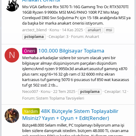
Msı VGA Geforce Rtx 5070 Tı 16G Gamıng Trıo Oc RTX5070TI
16GB Ryzen 9 9900x MSI MAG PANO 100R PZ Msı Mag
Corelıquıd I360 Sıvı Soğutma Pc için 15-18k aralığında MSI ya
da başka bir marka anakart önerisi istiyorum.
arctect_blend
Konu
14 Kas 2025
anakart
msi
Cevaplar: 3
Forum:
Anakart
pctoplama
100.000 Bilgisayar Toplama
Öneri
N
Merhaba arkadaşlar sizlere bir sorum olacak yeni bir
bilgisayar almayı düşünüyorum parçaları düşündüm
işlemcı:Amd ryzen 9 9950x3d anakart:asustuf gamıng x870
plus ram: xpg16+16 32 gb ram cl 32 6000 mhz ekran
kartı:asus tuf gamıng 5070 ti psu:asus tuf 850 wat kasa:asus
tuf gt 502 ssd: 2 tb...
Neco007
Konu
22 Tem 2025
Cevaplar: 12
pctoplama
Forum:
Sistem Toplama Tavsiyeleri
48K Bütçeyle Sistem Toplayabilir
Yardım
Misiniz? Yayın + Oyun + Edit(Render)
Bütçe48.000 Selam millet, PC toplamayı biliyorum ama işi
bilen sizlere danışmak istedim. bütçem 48.000 TL civarı ama