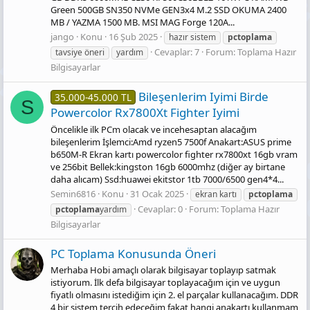
Green 500GB SN350 NVMe GEN3x4 M.2 SSD OKUMA 2400
MB / YAZMA 1500 MB. MSI MAG Forge 120A...
jango
Konu
16 Şub 2025
hazır sistem
pctoplama
Cevaplar: 7
Forum:
Toplama Hazır
tavsiye öneri
yardım
Bilgisayarlar
Bileşenlerim Iyimi Birde
35.000-45.000 TL
S
Powercolor Rx7800Xt Fighter Iyimi
Öncelikle ilk PCm olacak ve incehesaptan alacağım
bileşenlerim İşlemci:Amd ryzen5 7500f Anakart:ASUS prime
b650M-R Ekran kartı powercolor fighter rx7800xt 16gb vram
ve 256bit Bellek:kingston 16gb 6000mhz (diğer ay birtane
daha alıcam) Ssd:huawei ekitstor 1tb 7000/6500 gen4*4...
Semin6816
Konu
31 Ocak 2025
ekran kartı
pctoplama
Cevaplar: 0
Forum:
Toplama Hazır
pctoplama
yardım
Bilgisayarlar
PC Toplama Konusunda Öneri
Merhaba Hobi amaçlı olarak bilgisayar toplayıp satmak
istiyorum. İlk defa bilgisayar toplayacağım için ve uygun
fiyatlı olmasını istediğim için 2. el parçalar kullanacağım. DDR
4 bir sistem tercih edeceğim fakat hangi anakartı kullanmam