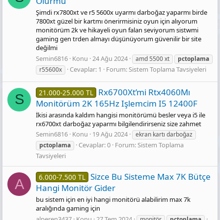
Olurmu
Şimdi rx7800xt ve r5 5600x uyarmı darboğaz yaparmı birde
7800xt güzel bir kartmı önerirmisiniz oyun için alıyorum
monitörüm 2k ve hikayeli oyun falan seviyorum sistwmi
gaming gen trden almayı düşünüyorum güvenilir bir site
değilmi
Semin6816
Konu
24 Ağu 2024
amd 5500 xt
pctoplama
Cevaplar: 1
Forum:
Sistem Toplama Tavsiyeleri
r55600x
Rx6700Xt’mi Rtx4060Mı
21.000-25.000 TL
S
Monitörüm 2K 165Hz Işlemcim I5 12400F
İkisi arasında kaldım hangisi monitörümü besler veya i5 ile
rx6700xt darboğaz yaparmı bilgilendirirseniz size zahmet
Semin6816
Konu
19 Ağu 2024
ekran kartı darboğaz
Cevaplar: 0
Forum:
Sistem Toplama
pctoplama
Tavsiyeleri
Sizce Bu Sisteme Max 7K Bütçe
6.000-7.500 TL
A
Hangi Monitör Gider
bu sistem için en iyi hangi monitörü alabilirim max 7k
aralığında gaming için
alperen3437
Konu
27 Tem 2024
monitör
pctoplama