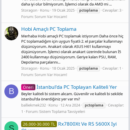
daha iyi olur bilmiyorum. İşlemci olarak da AMD mi ...
Storagon
Konu
19 Ocak 2025
Cevaplar: 3
pctoplama
Forum:
Sorum Var Hocam!
Hobi Amaçlı PC Toplama
Merhaba Hobi amaçlı PC toplamak istiyorum Daha önce hiç
PC toplamadığım için uygun fiyatlı 2. el parçalar kullanmayı
düşünüyorum. Anakart olarak ASUS H61 kullanmayı
düşünüyorum. İşlemci olarak anakart üzerinde bulunan İ5
2400 kullanmayı düşünüyorum. Geriye kalan PSU, RAM,
Depolama parçalarını...
Storagon
Konu
18 Ocak 2025
Cevaplar: 1
pctoplama
Forum:
Sorum Var Hocam!
İstanbul'da PC Toplayan Kaliteli Yer
Öneri
B
Beyler kaliteli bi sistem alıcam. Güvenilir ve kaliteli bi sekilde
istanbul'da önerdiğiniz yer var mı?
balliekmek232
Konu
12 Ara 2024
Cevaplar:
pctoplama
1
Forum:
Sistem Toplama Tavsiyeleri
Rx7800Xt Ve R5 5600X Iyi
26.000-30.000 TL
S