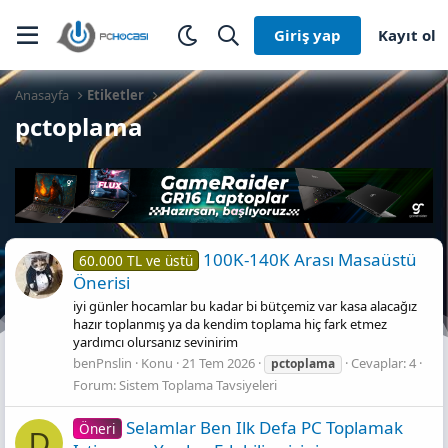
Giriş yap
Kayıt ol
Anasayfa
Etiketler
pctoplama
100K-140K Arası Masaüstü
60.000 TL ve üstü
Önerisi
iyi günler hocamlar bu kadar bi bütçemiz var kasa alacağız
hazır toplanmış ya da kendim toplama hiç fark etmez
yardımcı olursanız sevinirim
benPnslin
Konu
21 Tem 2026
Cevaplar: 4
pctoplama
Forum:
Sistem Toplama Tavsiyeleri
Selamlar Ben Ilk Defa PC Toplamak
Öneri
D