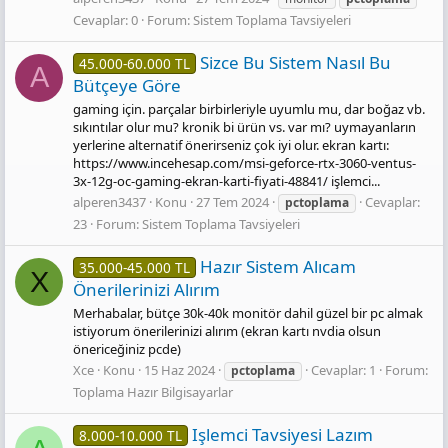
Cevaplar: 0
Forum:
Sistem Toplama Tavsiyeleri
Sizce Bu Sistem Nasıl Bu
45.000-60.000 TL
A
Bütçeye Göre
gaming için. parçalar birbirleriyle uyumlu mu, dar boğaz vb.
sıkıntılar olur mu? kronik bi ürün vs. var mı? uymayanların
yerlerine alternatif önerirseniz çok iyi olur. ekran kartı:
https://www.incehesap.com/msi-geforce-rtx-3060-ventus-
3x-12g-oc-gaming-ekran-karti-fiyati-48841/ işlemci...
alperen3437
Konu
27 Tem 2024
Cevaplar:
pctoplama
23
Forum:
Sistem Toplama Tavsiyeleri
Hazır Sistem Alıcam
35.000-45.000 TL
X
Önerilerinizi Alırım
Merhabalar, bütçe 30k-40k monitör dahil güzel bir pc almak
istiyorum önerilerinizi alırım (ekran kartı nvdia olsun
önericeğiniz pcde)
Xce
Konu
15 Haz 2024
Cevaplar: 1
Forum:
pctoplama
Toplama Hazır Bilgisayarlar
Işlemci Tavsiyesi Lazım
8.000-10.000 TL