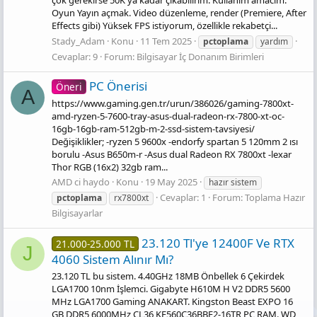
çok gerekirse 50K'ya kadar çıkabilirim. Kullanım amacım:
Oyun Yayın açmak. Video düzenleme, render (Premiere, After
Effects gibi) Yüksek FPS istiyorum, özellikle rekabetçi...
Stady_Adam
Konu
11 Tem 2025
pctoplama
yardım
Cevaplar: 9
Forum:
Bilgisayar İç Donanım Birimleri
PC Önerisi
Öneri
A
https://www.gaming.gen.tr/urun/386026/gaming-7800xt-
amd-ryzen-5-7600-tray-asus-dual-radeon-rx-7800-xt-oc-
16gb-16gb-ram-512gb-m-2-ssd-sistem-tavsiyesi/
Değişiklikler; -ryzen 5 9600x -endorfy spartan 5 120mm 2 ısı
borulu -Asus B650m-r -Asus dual Radeon RX 7800xt -lexar
Thor RGB (16x2) 32gb ram...
AMD ci haydo
Konu
19 May 2025
hazır sistem
Cevaplar: 1
Forum:
Toplama Hazır
pctoplama
rx7800xt
Bilgisayarlar
23.120 Tl'ye 12400F Ve RTX
21.000-25.000 TL
J
4060 Sistem Alınır Mı?
23.120 TL bu sistem. 4.40GHz 18MB Önbellek 6 Çekirdek
LGA1700 10nm İşlemci. Gigabyte H610M H V2 DDR5 5600
MHz LGA1700 Gaming ANAKART. Kingston Beast EXPO 16
GB DDR5 6000MHz CL36 KF560C36BBE2-16TR PC RAM. WD