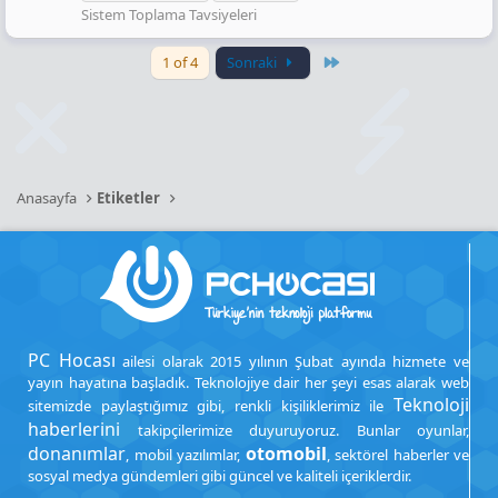
Sistem Toplama Tavsiyeleri
Last
1 of 4
Sonraki
Anasayfa
Etiketler
PC Hocası
ailesi olarak 2015 yılının Şubat ayında hizmete ve
yayın hayatına başladık. Teknolojiye dair her şeyi esas alarak web
Teknoloji
sitemizde paylaştığımız gibi, renkli kişiliklerimiz ile
haberlerini
takipçilerimize duyuruyoruz. Bunlar oyunlar,
donanımlar
otomobil
, mobil yazılımlar,
, sektörel haberler ve
sosyal medya gündemleri gibi güncel ve kaliteli içeriklerdir.