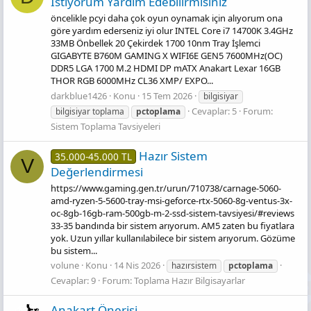
Istiyorum Yardım Edebilirmisiniz
öncelikle pcyi daha çok oyun oynamak için alıyorum ona
göre yardım ederseniz iyi olur INTEL Core i7 14700K 3.4GHz
33MB Önbellek 20 Çekirdek 1700 10nm Tray İşlemci
GIGABYTE B760M GAMING X WIFI6E GEN5 7600MHz(OC)
DDR5 LGA 1700 M.2 HDMI DP mATX Anakart Lexar 16GB
THOR RGB 6000MHz CL36 XMP/ EXPO...
darkblue1426
Konu
15 Tem 2026
bilgisiyar
Cevaplar: 5
Forum:
bilgisiyar toplama
pctoplama
Sistem Toplama Tavsiyeleri
Hazır Sistem
35.000-45.000 TL
V
Değerlendirmesi
https://www.gaming.gen.tr/urun/710738/carnage-5060-
amd-ryzen-5-5600-tray-msi-geforce-rtx-5060-8g-ventus-3x-
oc-8gb-16gb-ram-500gb-m-2-ssd-sistem-tavsiyesi/#reviews
33-35 bandında bir sistem arıyorum. AM5 zaten bu fiyatlara
yok. Uzun yıllar kullanılabilece bir sistem arıyorum. Gözüme
bu sistem...
volune
Konu
14 Nis 2026
hazırsistem
pctoplama
Cevaplar: 9
Forum:
Toplama Hazır Bilgisayarlar
Anakart Önerisi