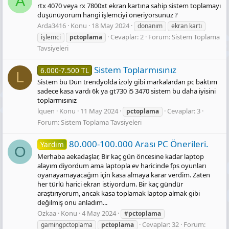
A
rtx 4070 veya rx 7800xt ekran kartına sahip sistem toplamayı
düşünüyorum hangi işlemciyi öneriyorsunuz ?
Arda3416
Konu
18 May 2024
donanım
ekran kartı
Cevaplar: 2
Forum:
Sistem Toplama
işlemci
pctoplama
Tavsiyeleri
Sistem Toplarmısınız
6.000-7.500 TL
L
Sistem bu Dün trendyolda izoly gibi markalardan pc baktım
sadece kasa vardı 6k ya gt730 i5 3470 sistem bu daha iyisini
toplarmısınız
lquen
Konu
11 May 2024
Cevaplar: 3
pctoplama
Forum:
Sistem Toplama Tavsiyeleri
80.000-100.000 Arası PC Önerileri.
Yardım
O
Merhaba aekadaşlar, Bir kaç gün öncesine kadar laptop
alayım diyordum ama laptopla ev haricinde fps oyunları
oyanayamayacağım için kasa almaya karar verdim. Zaten
her türlü harici ekran istiyordum. Bir kaç gündür
araştırıyorum, ancak kasa toplamak laptop almak gibi
değilmiş onu anladım...
Ozkaa
Konu
4 May 2024
#
pctoplama
Cevaplar: 32
Forum:
gamingpctoplama
pctoplama