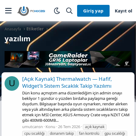
Giriş yap
Kayıt ol
Anasayfa
Etiketler
yazılım
[Açık Kaynak] Thermalwatch — Hafif,
U
Widget'lı Sistem Sıcaklık Takip Yazılımı
Dün konu açmıştım ama düzenlediğim için admin onayı
bekliyor 1 gündür o yüzden birdaha paylaşma gereği
duydum. Bilgisayar başında oyun oynarken, render alırken
veya yük altındayken arka planda sistem sıcaklıklarını takip
etmek için MSI Center, ASUS Armoury Crate veya NZXT CAM
gibi 400MB-600MB...
umutcansn
Konu
26 Tem 2026
açık kaynak
cpu sıcaklığı
donanım takip
fan kontrolü
gpu sıcaklığı