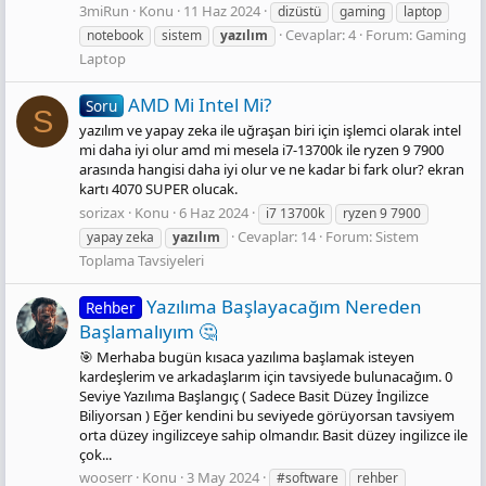
3miRun
Konu
11 Haz 2024
dizüstü
gaming
laptop
Cevaplar: 4
Forum:
Gaming
notebook
sistem
yazılım
Laptop
AMD Mi Intel Mi?
Soru
S
yazılım ve yapay zeka ile uğraşan biri için işlemci olarak intel
mi daha iyi olur amd mi mesela i7-13700k ile ryzen 9 7900
arasında hangisi daha iyi olur ve ne kadar bi fark olur? ekran
kartı 4070 SUPER olucak.
sorizax
Konu
6 Haz 2024
i7 13700k
ryzen 9 7900
Cevaplar: 14
Forum:
Sistem
yapay zeka
yazılım
Toplama Tavsiyeleri
Yazılıma Başlayacağım Nereden
Rehber
Başlamalıyım 🤔
🎯 Merhaba bugün kısaca yazılıma başlamak isteyen
kardeşlerim ve arkadaşlarım için tavsiyede bulunacağım. 0
Seviye Yazılıma Başlangıç ( Sadece Basit Düzey İngilizce
Biliyorsan ) Eğer kendini bu seviyede görüyorsan tavsiyem
orta düzey ingilizceye sahip olmandır. Basit düzey ingilizce ile
çok...
wooserr
Konu
3 May 2024
#software
rehber