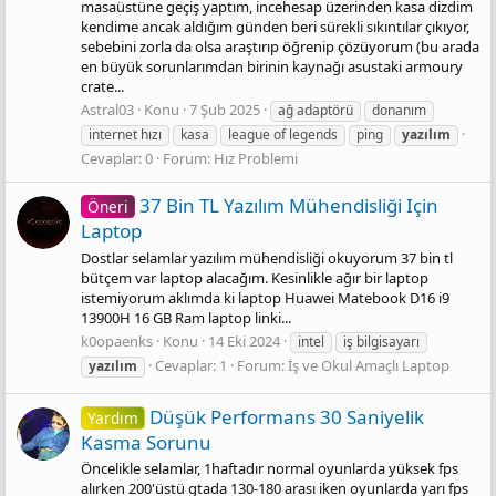
masaüstüne geçiş yaptım, incehesap üzerinden kasa dizdim
kendime ancak aldığım günden beri sürekli sıkıntılar çıkıyor,
sebebini zorla da olsa araştırıp öğrenip çözüyorum (bu arada
en büyük sorunlarımdan birinin kaynağı asustaki armoury
crate...
Astral03
Konu
7 Şub 2025
ağ adaptörü
donanım
internet hızı
kasa
league of legends
ping
yazılım
Cevaplar: 0
Forum:
Hız Problemi
37 Bin TL Yazılım Mühendisliği Için
Öneri
Laptop
Dostlar selamlar yazılım mühendisliği okuyorum 37 bin tl
bütçem var laptop alacağım. Kesinlikle ağır bir laptop
istemiyorum aklımda ki laptop Huawei Matebook D16 i9
13900H 16 GB Ram laptop linki...
k0opaenks
Konu
14 Eki 2024
intel
iş bilgisayarı
Cevaplar: 1
Forum:
İş ve Okul Amaçlı Laptop
yazılım
Düşük Performans 30 Saniyelik
Yardım
Kasma Sorunu
Öncelikle selamlar, 1haftadır normal oyunlarda yüksek fps
alırken 200'üstü gtada 130-180 arası iken oyunlarda yarı fps