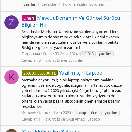
Cevaplar: 4
Forum:
Yazılım Sorunları
yazılım
Mevcut Donanım Ve Güncel Sürücü
Öneri
Z
Bilgileri Hk
Arkadaşlar Merhaba, Ücretsiz bir yazılım arıyorum. Hem
bilgilsayarımın donanımını ve teknik özelliklerini çıkarsın
hemde var olan sürücülerin güncel versiyonlarını belirtsin
Bildiğiniz güzel bir yazılım var mı ?
Zarganaaa
Konu
30 Ocak 2024
sürücü
yazılım
Cevaplar: 0
Forum:
Driver Sorunları
Yazılım Için Laptop
26.000-30.000 TL
K
Merhabalar yazılım için bir laptop bakıyorum makine
öğrenimi üzerinde yoğunlaşacağım air m1 macbook sizce
yeterli olur mu ? 2020 yılında çıktığı için biraz şüphem var.
Kullanan varsa yorumunu almak isterim. Ayriyeten de
önerisi olan varsa başka laptopların önerilerini de isterim
teşekkürler.
Kronzeh
Konu
11 Ara 2023
laptop
öneri
yazılım
Cevaplar: 1
Forum:
İş ve Okul Amaçlı Laptop
(Çözüldü)Yazılım Bölümü