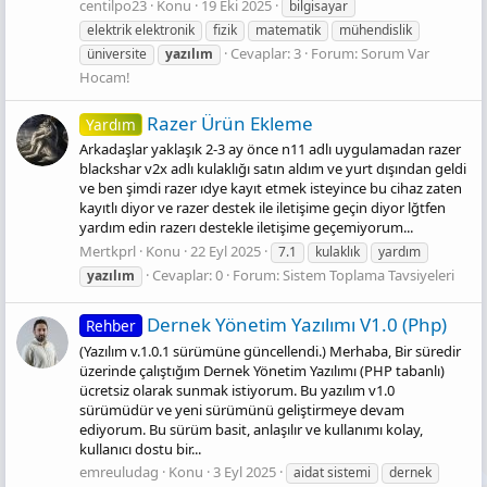
centilpo23
Konu
19 Eki 2025
bilgisayar
elektrik elektronik
fizik
matematik
mühendislik
Cevaplar: 3
Forum:
Sorum Var
üniversite
yazılım
Hocam!
Razer Ürün Ekleme
Yardım
Arkadaşlar yaklaşık 2-3 ay önce n11 adlı uygulamadan razer
blackshar v2x adlı kulaklığı satın aldım ve yurt dışından geldi
ve ben şimdi razer ıdye kayıt etmek isteyince bu cihaz zaten
kayıtlı diyor ve razer destek ile iletişime geçin diyor lğtfen
yardım edin razerı destekle iletişime geçemiyorum...
Mertkprl
Konu
22 Eyl 2025
7.1
kulaklık
yardım
Cevaplar: 0
Forum:
Sistem Toplama Tavsiyeleri
yazılım
Dernek Yönetim Yazılımı V1.0 (Php)
Rehber
(Yazılım v.1.0.1 sürümüne güncellendi.) Merhaba, Bir süredir
üzerinde çalıştığım Dernek Yönetim Yazılımı (PHP tabanlı)
ücretsiz olarak sunmak istiyorum. Bu yazılım v1.0
sürümüdür ve yeni sürümünü geliştirmeye devam
ediyorum. Bu sürüm basit, anlaşılır ve kullanımı kolay,
kullanıcı dostu bir...
emreuludag
Konu
3 Eyl 2025
aidat sistemi
dernek