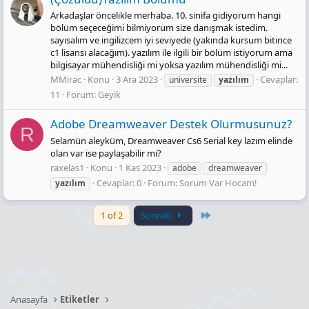
Arkadaşlar öncelikle merhaba. 10. sinifa gidiyorum hangi
bölüm seçeceğimi bilmiyorum size danışmak istedim.
sayısalım ve ingilizcem iyi seviyede (yakında kursum bitince
c1 lisansı alacağım). yazılım ile ilgili bir bölüm istiyorum ama
bilgisayar mühendisliği mi yoksa yazılım mühendisliği mi...
MMirac
Konu
3 Ara 2023
Cevaplar:
üniversite
yazılım
11
Forum:
Geyik
Adobe Dreamweaver Destek Olurmusunuz?
R
Selamün aleyküm, Dreamweaver Cs6 Serial key lazım elinde
olan var ise paylaşabilir mi?
raxelas1
Konu
1 Kas 2023
adobe
dreamweaver
Cevaplar: 0
Forum:
Sorum Var Hocam!
yazılım
Last
1 of 2
Sonraki
Anasayfa
Etiketler