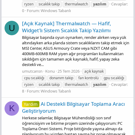
Cevaplar:
ryzen
sıcaklık takip
thermalwatch
yazılım
0
Forum:
Windows Tabanlı
[Açık Kaynak] Thermalwatch — Hafif,
U
Widget'lı Sistem Sıcaklık Takip Yazılımı
Bilgisayar başında oyun oynarken, render alırken veya yük
altındayken arka planda sistem sıcaklıklarını takip etmek için
MSI Center, ASUS Armoury Crate veya NZXT CAM gibi
400MB-600MB RAM yiyen ağır programları kullanmaktan
sıkıldığım için tamamen açık kaynaklı, hafif, yapay zeka
destekli ve...
umutcansn
Konu
25 Tem 2026
açık kaynak
cpu sıcaklığı
donanım takip
fan kontrolü
gpu sıcaklığı
Cevaplar:
ryzen
sıcaklık takip
thermalwatch
yazılım
8
Forum:
Windows Tabanlı
Ai Destekli Bilgisayar Toplama Aracı
Yardım
K
Geliştiriyorum
Herkese selamlar, Bilgisayar Mühendisliği son sınıf
öğrencisiyim ve bitirme projem üzerinde çalışıyorum: PC
Toplama Öneri Sistemi. Proje bittiğinde yayına almayı da
planlıyorum bu yüzden baştan savma bir proje olmayacak.