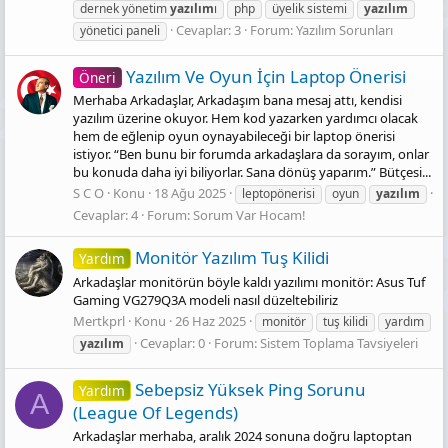
dernek yönetim
yazılım
ı
php
üyelik sistemi
yazılım
Cevaplar: 3
Forum:
Yazılım Sorunları
yönetici paneli
Yazılım Ve Oyun İçin Laptop Önerisi
Öneri
Merhaba Arkadaşlar, Arkadaşım bana mesaj attı, kendisi
yazılım üzerine okuyor. Hem kod yazarken yardımcı olacak
hem de eğlenip oyun oynayabileceği bir laptop önerisi
istiyor. “Ben bunu bir forumda arkadaşlara da sorayım, onlar
bu konuda daha iyi biliyorlar. Sana dönüş yaparım.” Bütçesi...
S C O
Konu
18 Ağu 2025
leptopönerisi
oyun
yazılım
Cevaplar: 4
Forum:
Sorum Var Hocam!
Monitör Yazılım Tuş Kilidi
Yardım
Arkadaşlar monitörün böyle kaldı yazılımı monitör: Asus Tuf
Gaming VG279Q3A modeli nasıl düzeltebiliriz
Mertkprl
Konu
26 Haz 2025
monitör
tuş kilidi
yardım
Cevaplar: 0
Forum:
Sistem Toplama Tavsiyeleri
yazılım
Sebepsiz Yüksek Ping Sorunu
Yardım
A
(League Of Legends)
Arkadaşlar merhaba, aralık 2024 sonuna doğru laptoptan