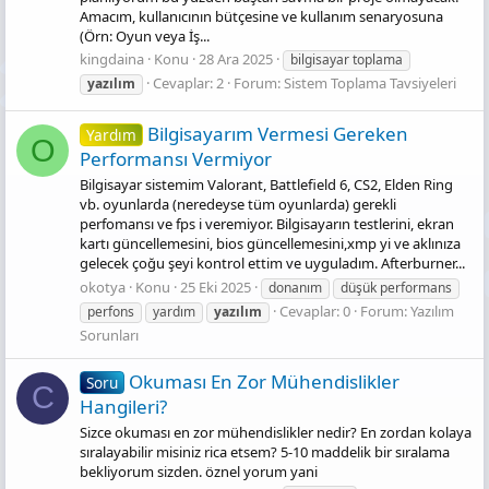
Amacım, kullanıcının bütçesine ve kullanım senaryosuna
(Örn: Oyun veya İş...
kingdaina
Konu
28 Ara 2025
bilgisayar toplama
Cevaplar: 2
Forum:
Sistem Toplama Tavsiyeleri
yazılım
Bilgisayarım Vermesi Gereken
Yardım
O
Performansı Vermiyor
Bilgisayar sistemim Valorant, Battlefield 6, CS2, Elden Ring
vb. oyunlarda (neredeyse tüm oyunlarda) gerekli
perfomansı ve fps i veremiyor. Bilgisayarın testlerini, ekran
kartı güncellemesini, bios güncellemesini,xmp yi ve aklınıza
gelecek çoğu şeyi kontrol ettim ve uyguladım. Afterburner...
okotya
Konu
25 Eki 2025
donanım
düşük performans
Cevaplar: 0
Forum:
Yazılım
perfons
yardım
yazılım
Sorunları
Okuması En Zor Mühendislikler
Soru
C
Hangileri?
Sizce okuması en zor mühendislikler nedir? En zordan kolaya
sıralayabilir misiniz rica etsem? 5-10 maddelik bir sıralama
bekliyorum sizden. öznel yorum yani