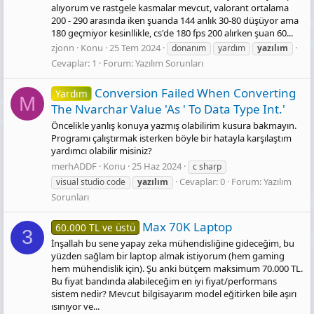
alıyorum ve rastgele kasmalar mevcut, valorant ortalama
200 - 290 arasında iken şuanda 144 anlık 30-80 düşüyor ama
180 geçmiyor kesinllikle, cs'de 180 fps 200 alırken şuan 60...
zjonn
Konu
25 Tem 2024
donanım
yardım
yazılım
Cevaplar: 1
Forum:
Yazılım Sorunları
Conversion Failed When Converting
Yardım
M
The Nvarchar Value 'As ' To Data Type Int.'
Öncelikle yanlış konuya yazmış olabilirim kusura bakmayın.
Programı çalıştırmak isterken böyle bir hatayla karşılaştım
yardımcı olabilir misiniz?
merhADDF
Konu
25 Haz 2024
c sharp
Cevaplar: 0
Forum:
Yazılım
visual studio code
yazılım
Sorunları
Max 70K Laptop
60.000 TL ve üstü
3
İnşallah bu sene yapay zeka mühendisliğine gideceğim, bu
yüzden sağlam bir laptop almak istiyorum (hem gaming
hem mühendislik için). Şu anki bütçem maksimum 70.000 TL.
Bu fiyat bandında alabileceğim en iyi fiyat/performans
sistem nedir? Mevcut bilgisayarım model eğitirken bile aşırı
ısınıyor ve...