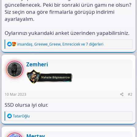
güncellenecek. Peki bir sonraki ürün gamı ne olsun?
Siz seçin ona göre firmalarla görüşüp indirimi
ayarlayalım.
Oylarınızı yukarıdaki anket üzerinden yapabilirsiniz.
R
insandaş
,
Greewe_Greew
,
Emrecicek
ve 7 diğerleri
e
a
c
t
Zemheri
i
o
n
s
:
10 Mar 2023
#2
SSD olursa iyi olur.
R
TatarOğlu
e
a
c
t
Mertay