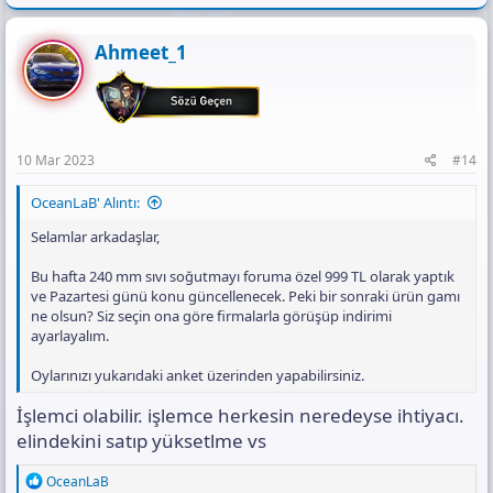
a
c
t
Ahmeet_1
i
o
n
s
:
10 Mar 2023
#14
OceanLaB' Alıntı:
Selamlar arkadaşlar,
Bu hafta 240 mm sıvı soğutmayı foruma özel 999 TL olarak yaptık
ve Pazartesi günü konu güncellenecek. Peki bir sonraki ürün gamı
ne olsun? Siz seçin ona göre firmalarla görüşüp indirimi
ayarlayalım.
Oylarınızı yukarıdaki anket üzerinden yapabilirsiniz.
İşlemci olabilir. işlemce herkesin neredeyse ihtiyacı.
elindekini satıp yüksetlme vs
R
OceanLaB