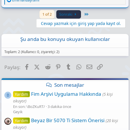
Emirhanbayramf
e
a
c
Last
1 of 2
Sonraki
t
i
Cevap yazmak için giriş yap yada kayıt ol.
o
n
s
Şu anda bu konuyu okuyan kullanıcılar
:
Toplam: 2 (Kullanıcı: 0, ziyaretçi: 2)
Facebook
X (Twitter)
Reddit
Pinterest
Tumblr
WhatsApp
E-posta
Link
Paylaş:
Son mesajlar
Fim Arşivi Uygulama Hakkında
Yardım
(5 kişi
B
okuyor)
En son: \BoZKuRT/
3 dakika önce
Geyik
Beyaz Bir 5070 Ti Sistem Önerisi
Yardım
(20 kişi
okuyor)