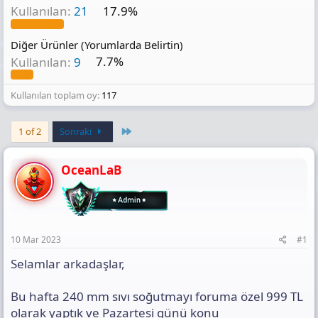
Kullanılan:
21
17.9%
Diğer Ürünler (Yorumlarda Belirtin)
Kullanılan:
9
7.7%
Kullanılan toplam oy
117
Last
1 of 2
Sonraki
OceanLaB
10 Mar 2023
#1
Selamlar arkadaşlar,
Bu hafta 240 mm sıvı soğutmayı foruma özel 999 TL
olarak yaptık ve Pazartesi günü konu