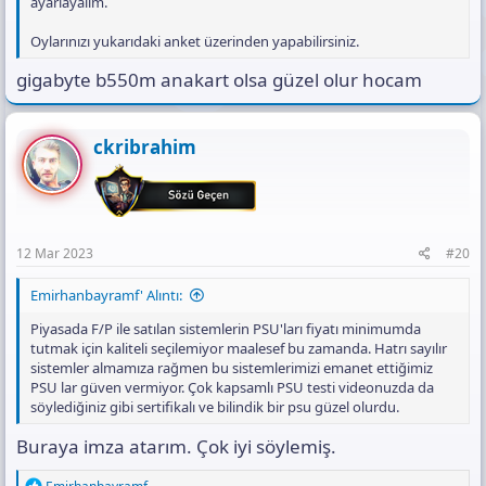
ayarlayalım.
Oylarınızı yukarıdaki anket üzerinden yapabilirsiniz.
gigabyte b550m anakart olsa güzel olur hocam
ckribrahim
12 Mar 2023
#20
Emirhanbayramf' Alıntı:
Piyasada F/P ile satılan sistemlerin PSU'ları fiyatı minimumda
tutmak için kaliteli seçilemiyor maalesef bu zamanda. Hatrı sayılır
sistemler almamıza rağmen bu sistemlerimizi emanet ettiğimiz
PSU lar güven vermiyor. Çok kapsamlı PSU testi videonuzda da
söylediğiniz gibi sertifikalı ve bilindik bir psu güzel olurdu.
Buraya imza atarım. Çok iyi söylemiş.
R