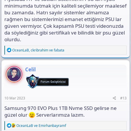
minimumda tutmak için kaliteli seçilemiyor maalesef
bu zamanda. Hatrı sayılır sistemler almamıza
rağmen bu sistemlerimizi emanet ettiğimiz PSU lar
güven vermiyor. Çok kapsamlı PSU testi videonuzda
da söylediğiniz gibi sertifikalı ve bilindik bir psu güzel
olurdu.
R
OceanLaB
,
ckribrahim
ve
fabata
e
a
c
t
Celil
i
o
n
s
:
10 Mar 2023
#13
Samsung 970 EVO Plus 1TB Nvme SSD gelirse ne
güzel olur
Serverlarımıza lazım.
R
OceanLaB
ve
Emirhanbayramf
e