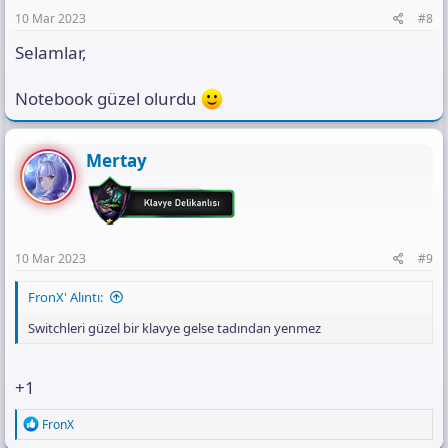
10 Mar 2023
#8
Selamlar,
Notebook güzel olurdu
Mertay
10 Mar 2023
#9
FronX' Alıntı:
Switchleri güzel bir klavye gelse tadından yenmez
+1
R
FronX
e