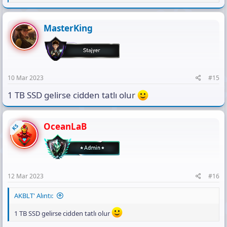
e
a
c
t
MasterKing
i
o
n
s
:
10 Mar 2023
#15
1 TB SSD gelirse cidden tatlı olur
OceanLaB
KS
12 Mar 2023
#16
AKBLT' Alıntı:
1 TB SSD gelirse cidden tatlı olur