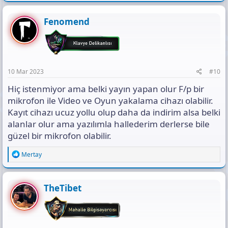
a
c
t
Fenomend
i
o
n
s
:
10 Mar 2023
#10
Hiç istenmiyor ama belki yayın yapan olur F/p bir
mikrofon ile Video ve Oyun yakalama cihazı olabilir.
Kayıt cihazı ucuz yollu olup daha da indirim alsa belki
alanlar olur ama yazılımla hallederim derlerse bile
güzel bir mikrofon olabilir.
R
Mertay
e
a
c
t
TheTibet
i
o
n
s
: