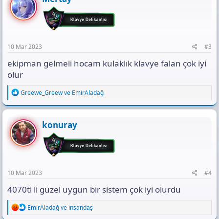
i
o
n
s
:
10 Mar 2023
#3
ekipman gelmeli hocam kulaklık klavye falan çok iyi
olur
R
Greewe_Greew
ve
EmirAladağ
e
a
c
t
konuray
i
o
n
s
:
10 Mar 2023
#4
4070ti li güzel uygun bir sistem çok iyi olurdu
R
EmirAladağ
ve
insandaş
e