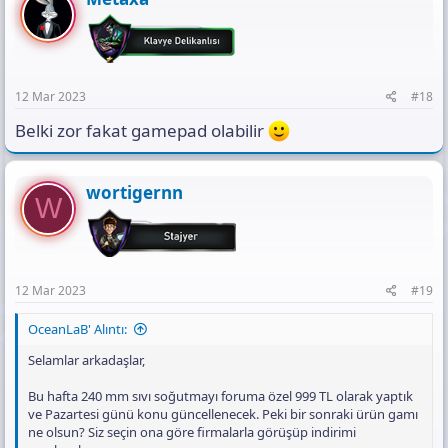
12 Mar 2023
#18
Belki zor fakat gamepad olabilir
wortigernn
W
12 Mar 2023
#19
OceanLaB' Alıntı:
Selamlar arkadaşlar,
Bu hafta 240 mm sıvı soğutmayı foruma özel 999 TL olarak yaptık
ve Pazartesi günü konu güncellenecek. Peki bir sonraki ürün gamı
ne olsun? Siz seçin ona göre firmalarla görüşüp indirimi