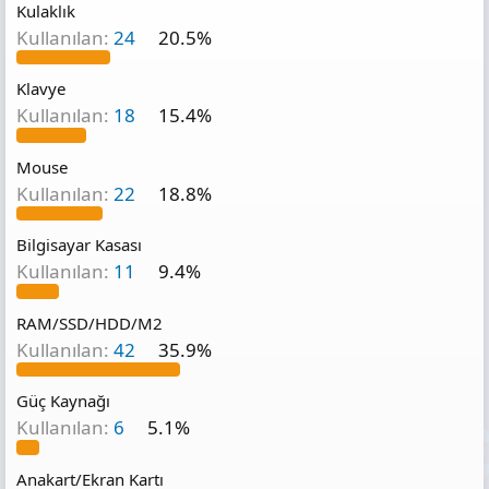
Kulaklık
t
i
n
a
h
t
Kullanılan:
24
20.5%
n
i
ı
s
Klavye
ı
n
Kullanılan:
18
15.4%
ı
K
Mouse
o
p
Kullanılan:
22
18.8%
y
a
Bilgisayar Kasası
l
a
Kullanılan:
11
9.4%
RAM/SSD/HDD/M2
Kullanılan:
42
35.9%
Güç Kaynağı
Kullanılan:
6
5.1%
Anakart/Ekran Kartı