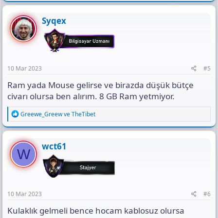
a
c
t
Syqex
i
o
n
s
:
10 Mar 2023
#5
Ram yada Mouse gelirse ve birazda düşük bütçe
civarı olursa ben alırım. 8 GB Ram yetmiyor.
R
Greewe_Greew
ve
TheTibet
e
a
c
t
wct61
W
i
o
n
s
:
10 Mar 2023
#6
Kulaklık gelmeli bence hocam kablosuz olursa