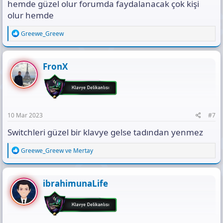
hemde güzel olur forumda faydalanacak çok kişi
olur hemde
R
Greewe_Greew
e
a
c
t
FronX
i
o
n
s
:
10 Mar 2023
#7
Switchleri güzel bir klavye gelse tadından yenmez
R
Greewe_Greew
ve
Mertay
e
a
c
t
ibrahimunaLife
i
o
n
s
: