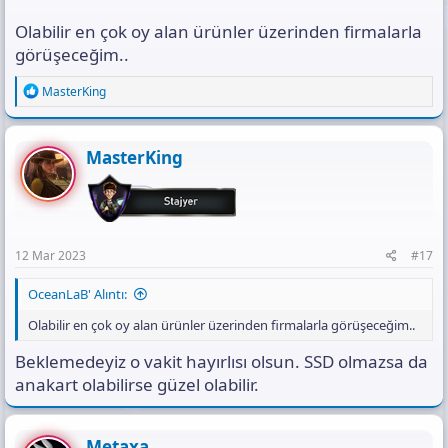
Olabilir en çok oy alan ürünler üzerinden firmalarla
görüşeceğim..
R
MasterKing
e
a
c
t
MasterKing
i
o
n
s
:
12 Mar 2023
#17
OceanLaB' Alıntı:
Olabilir en çok oy alan ürünler üzerinden firmalarla görüşeceğim..
Beklemedeyiz o vakit hayırlısı olsun. SSD olmazsa da
anakart olabilirse güzel olabilir.
Metaxa