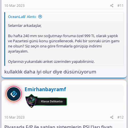
10 Mar 2023
#11
OceanLaB' Alıntı:
Selamlar arkadaşlar,
Bu hafta 240 mm sıvı soğutmayı foruma özel 999 TL olarak yaptık
ve Pazartesi günü konu güncellenecek. Peki bir sonraki ürün gamı
ne olsun? Siz seçin ona göre firmalarla görüşüp indirimi
ayarlayalım.
Oylarınızı yukarıdaki anket üzerinden yapabilirsiniz.
kullaklık daha iyi olur diye düsünüyorum
Emirhanbayramf
10 Mar 2023
#12
Piyasada F/P ile satılan sistemlerin PSU'ları fiyatı