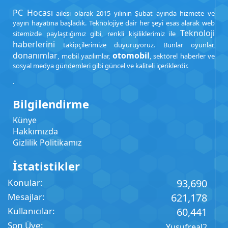
PC Hocası
ailesi olarak 2015 yılının Şubat ayında hizmete ve
yayın hayatına başladık. Teknolojiye dair her şeyi esas alarak web
Teknoloji
sitemizde paylaştığımız gibi, renkli kişiliklerimiz ile
haberlerini
takipçilerimize duyuruyoruz. Bunlar oyunlar,
donanımlar
otomobil
, mobil yazılımlar,
, sektörel haberler ve
sosyal medya gündemleri gibi güncel ve kaliteli içeriklerdir.
.
Bilgilendirme
Künye
Hakkımızda
Gizlilik Politikamız
İstatistikler
Konular
93,690
Mesajlar
621,178
Kullanıcılar
60,441
Son Üye
Yusufreal2