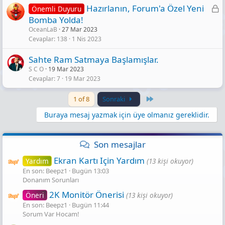
K
Hazırlanın, Forum'a Özel Yeni
Önemli Duyuru
i
Bomba Yolda!
OceanLaB
27 Mar 2023
l
Cevaplar
138
1 Nis 2023
i
t
Sahte Ram Satmaya Başlamışlar.
l
S C O
19 Mar 2023
i
Cevaplar
7
19 Mar 2023
Last
1 of 8
Sonraki
Buraya mesaj yazmak için üye olmanız gereklidir.
Son mesajlar
Ekran Kartı Için Yardım
Yardım
(13 kişi okuyor)
En son: Beepz1
Bugün 13:03
Donanım Sorunları
2K Monitör Önerisi
Öneri
(13 kişi okuyor)
En son: Beepz1
Bugün 11:44
Sorum Var Hocam!