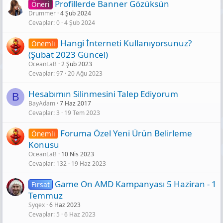
Profillerde Banner Gözüksün
Öneri
Drummer
4 Şub 2024
Cevaplar
0
4 Şub 2024
Hangi İnterneti Kullanıyorsunuz?
Önemli
(Şubat 2023 Güncel)
OceanLaB
2 Şub 2023
Cevaplar
97
20 Ağu 2023
Hesabımın Silinmesini Talep Ediyorum
B
BayAdam
7 Haz 2017
Cevaplar
3
19 Tem 2023
Foruma Özel Yeni Ürün Belirleme
Önemli
Konusu
OceanLaB
10 Nis 2023
Cevaplar
132
19 Haz 2023
Game On AMD Kampanyası 5 Haziran - 1
Fırsat
Temmuz
Syqex
6 Haz 2023
Cevaplar
5
6 Haz 2023