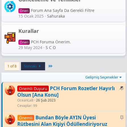
Forum Ana Sayfa Da Gerekli Filtre
Öneri
15 Ocak 2025
Sahuraka
Kurallar
PCH Foruma Önerim.
Öneri
29 May 2024
S C O
Last
1 of 8
Sonraki
Gelişmiş Seçenekler
S
PCH Forum Rozetler Hayırlı
Önemli Duyuru
a
Olsun [Ana Konu]
OceanLaB
26 Şub 2023
b
Cevaplar
99
i
t
S
Bundan Böyle AYIN Üyesi
Önemli
a
Rütbesini Alan Kişiyi Ödüllendiriyoruz