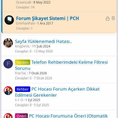
OceanLaB
8 May 2022
b
Cevaplar
74
i
t
K
S
Forum Şikayet Sistemi | PCH
EmirhanPala
1 Ara 2017
i
a
Cevaplar
1
l
b
i
i
Sayfa Yüklenemedi Hatası..
t
t
KingDeViL
11 Şub 2024
l
Cevaplar
6
12 May 2026
i
Telefon Rehberimdeki Kelime Filtresi
Yardım
F
Sorunu
FracTaL
7 Ocak 2026
Cevaplar
0
7 Ocak 2026
PC Hocası Forum Açarken Dikkat
Rehber
Edilmesi Gerekenler
S C O
1 Eyl 2025
Cevaplar
8
5 Eyl 2025
PC Hocası Forumuna Öneri (Otomatik
Öneri