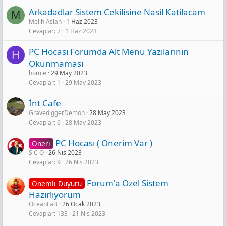
Arkadadlar Sistem Cekilisine Nasil Katilacam
M
Melih Aslan
1 Haz 2023
Cevaplar
7
1 Haz 2023
PC Hocası Forumda Alt Menü Yazılarının
H
Okunmaması
homie
29 May 2023
Cevaplar
1
29 May 2023
İnt Cafe
GravediggerDemon
28 May 2023
Cevaplar
6
28 May 2023
PC Hocası ( Önerim Var )
Öneri
S C O
26 Nis 2023
Cevaplar
9
26 Nis 2023
Forum'a Özel Sistem
Önemli Duyuru
Hazırlıyorum
OceanLaB
26 Ocak 2023
Cevaplar
133
21 Nis 2023