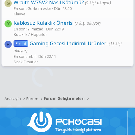
Wraith W75V2 Nasıl Kötümü?
(9 kişi okuyor)
G
En son: Gorkem eskn
Dün 23:20
Klavye
Kablosuz Kulaklık Önerisi
(7 kişi okuyor)
Y
En son: Yilmazad
Dün 22:19
Kulaklık / Hoparlör
Gaming Gecesi̇ İndi̇ri̇mli̇ Ürünleri̇
Fırsat
(13 kişi
R
okuyor)
En son: rebif
Dün 22:11
Sıcak Fırsatlar
Anasayfa
Forum
Forum Geliştirmeleri