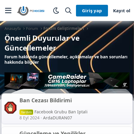
Giriş yap
Kayıt ol
Anasayfa
Forum
Forum Geliştirmeleri
Önemli Duyurular ve
Güncellemeler
Forum hakkında güncellemeler, açıklamalar ve ban sorunları
hakkında bilgiler
Ban Cezası Bildirimi
Facebook Grubu Ban Iptali
Yardım
8 Eyl 2024
ArdaDURAN07
Güncelleme ve Yenilikler