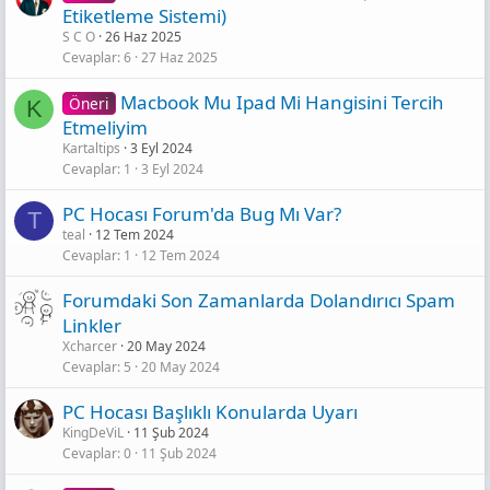
Etiketleme Sistemi)
S C O
26 Haz 2025
Cevaplar
6
27 Haz 2025
Macbook Mu Ipad Mi Hangisini Tercih
Öneri
K
Etmeliyim
Kartaltips
3 Eyl 2024
Cevaplar
1
3 Eyl 2024
PC Hocası Forum'da Bug Mı Var?
T
teal
12 Tem 2024
Cevaplar
1
12 Tem 2024
Forumdaki Son Zamanlarda Dolandırıcı Spam
Linkler
Xcharcer
20 May 2024
Cevaplar
5
20 May 2024
PC Hocası Başlıklı Konularda Uyarı
KingDeViL
11 Şub 2024
Cevaplar
0
11 Şub 2024