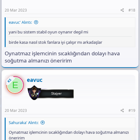
20 Mar 2023
#18
eavuc' Alıntı:
yani bu sistem stabil oyun oynanır degil mi
birde kasa nasıl stok fanlara iyi çalışır mı arkadaşlar
Oynatmaz işlemcinin sıcaklığından dolayı hava
soğutma almanızı öneririm
eavuc
KS
E
20 Mar 2023
#19
Sahuraka' Alıntı:
Oynatmaz işlemcinin sıcaklığından dolayı hava soğutma almanızı
öneririm