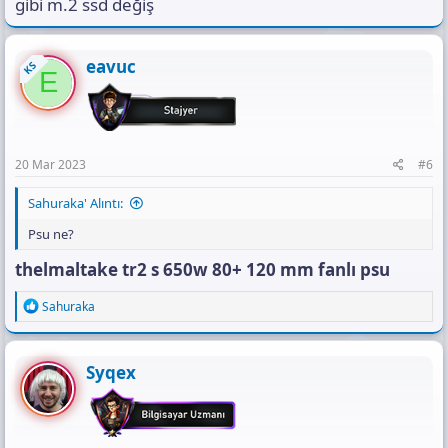
oyunlar da üzmez degil mi
gibi m.2 ssd değiş
eavuc
KS
E
20 Mar 2023
#6
Sahuraka' Alıntı:
Psu ne?
thelmaltake tr2 s 650w 80+ 120 mm fanlı psu
R
Sahuraka
e
a
c
t
Syqex
i
o
n
s