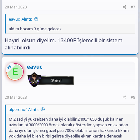
:
20 Mar 2023
#7
eavuc' Alıntı:
aldım hocam 3 güne gelecek
Hayırlı olsun diyelim. 13400F İşlemcili bir sistem
alınabilirdi.
eavuc
KS
E
20 Mar 2023
#8
alperenui' Alıntı:
M.2 ssd yi yukseltsen daha iyi olabilir 2400/1650 düşük kalir en
azindan bi 3000/2000 örnek olarak gösterdim yapsan en azindan
daha iyi olur işlemci guzel psu 700w olabilir onun hakkinda fikrim
yok daha iyi bilen birisi gelirse diyebilie ekran kartina denecek