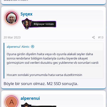
Syqex
20 Mar 2023
#13
alperenui' Alıntı:
Oyuna girdin diyelim haita veya vb oyunla alakali seyler daha
sonra rendırlanır bildigim kadariyla cunku biyerde sikayet
görmüştüm ssd verileri dusuktu gec yuklenme vb sorunlari vardi
Hocam sondaki yorumumda hata varsa duzeltirmisin
Böyle bir sorun olmaz. M2 SSD sonuçta.
alperenui
A