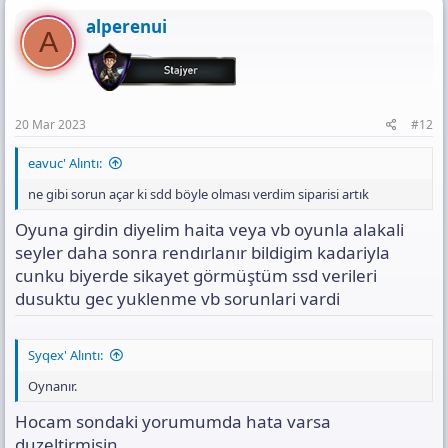
alperenui
A
20 Mar 2023
#12
eavuc' Alıntı:
ne gibi sorun açar ki sdd böyle olması verdim siparisi artık
Oyuna girdin diyelim haita veya vb oyunla alakali
seyler daha sonra rendırlanır bildigim kadariyla
cunku biyerde sikayet görmüştüm ssd verileri
dusuktu gec yuklenme vb sorunlari vardi
Syqex' Alıntı:
Oynanır.
Hocam sondaki yorumumda hata varsa
duzeltirmisin