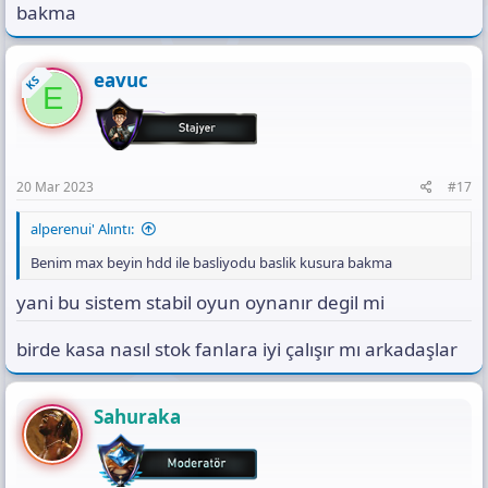
bakma
eavuc
KS
E
20 Mar 2023
#17
alperenui' Alıntı:
Benim max beyin hdd ile basliyodu baslik kusura bakma
yani bu sistem stabil oyun oynanır degil mi
birde kasa nasıl stok fanlara iyi çalışır mı arkadaşlar
Sahuraka