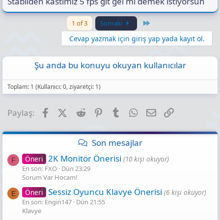
Stabilden kastımız 5 fps git gel mi demek istiyorsun
Last
1 of 3
Sonraki
Cevap yazmak için giriş yap yada kayıt ol.
Şu anda bu konuyu okuyan kullanıcılar
Toplam: 1 (Kullanıcı: 0, ziyaretçi: 1)
Facebook
X (Twitter)
Reddit
Pinterest
Tumblr
WhatsApp
E-posta
Link
Paylaş:
Son mesajlar
2K Monitör Önerisi
Öneri
(10 kişi okuyor)
F
En son: FXO
Dün 23:29
Sorum Var Hocam!
Sessiz Oyuncu Klavye Önerisi
Öneri
(6 kişi okuyor)
E
En son: Engin147
Dün 21:55
Klavye