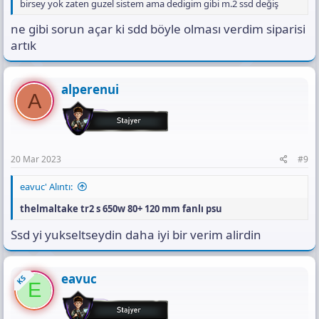
birsey yok zaten guzel sistem ama dedigim gibi m.2 ssd değiş
ne gibi sorun açar ki sdd böyle olması verdim siparisi
artık
alperenui
A
20 Mar 2023
#9
eavuc' Alıntı:
thelmaltake tr2 s 650w 80+ 120 mm fanlı psu
Ssd yi yukseltseydin daha iyi bir verim alirdin
eavuc
KS
E