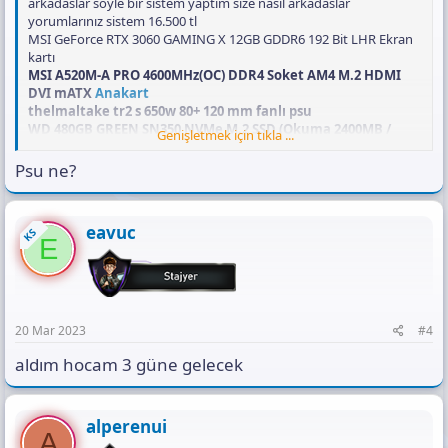
arkadaslar söyle bir sistem yaptım size nasıl arkadaslar
yorumlarınız sistem 16.500 tl
MSI GeForce RTX 3060 GAMING X 12GB GDDR6 192 Bit LHR Ekran
kartı
MSI A520M-A PRO 4600MHz(OC) DDR4 Soket AM4 M.2 HDMI
DVI mATX
Anakart
thelmaltake tr2 s 650w 80+ 120 mm fanlı psu
WD 480GB GREEN SN350 NVMe M.2 SSD (Okuma 2400MB /
Genişletmek için tıkla ...
Yazma 1650MB)
NZXT H510 Tempered Glass USB 3.1 Kırmızı/Siyah Mid Tower
Psu ne?
kasa
AMD Ryzen 5 5600 3.5GHz 32MB Önbellek 6 Çekirdek AM4 7nm
İşlemci
eavuc
KS
GSKILL 8GB Ripjaws V Siyah 3600MHz CL18 DDR4 Single Kit
E
Ram 2 adet nasıl siten
nasıl sitem iyimi
oyunlar da üzmez degil mi
20 Mar 2023
#4
aldım hocam 3 güne gelecek
alperenui
A