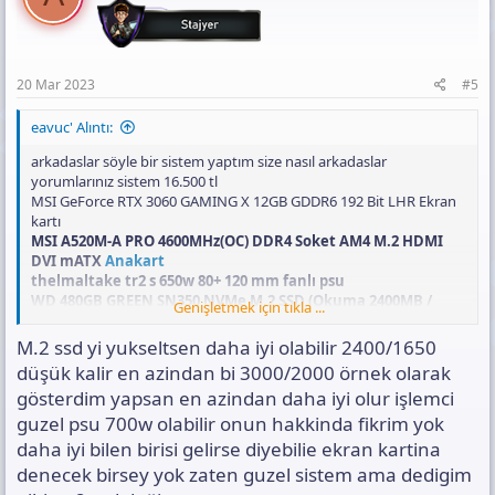
20 Mar 2023
#5
eavuc' Alıntı:
arkadaslar söyle bir sistem yaptım size nasıl arkadaslar
yorumlarınız sistem 16.500 tl
MSI GeForce RTX 3060 GAMING X 12GB GDDR6 192 Bit LHR Ekran
kartı
MSI A520M-A PRO 4600MHz(OC) DDR4 Soket AM4 M.2 HDMI
DVI mATX
Anakart
thelmaltake tr2 s 650w 80+ 120 mm fanlı psu
WD 480GB GREEN SN350 NVMe M.2 SSD (Okuma 2400MB /
Genişletmek için tıkla ...
Yazma 1650MB)
NZXT H510 Tempered Glass USB 3.1 Kırmızı/Siyah Mid Tower
M.2 ssd yi yukseltsen daha iyi olabilir 2400/1650
kasa
düşük kalir en azindan bi 3000/2000 örnek olarak
AMD Ryzen 5 5600 3.5GHz 32MB Önbellek 6 Çekirdek AM4 7nm
gösterdim yapsan en azindan daha iyi olur işlemci
İşlemci
GSKILL 8GB Ripjaws V Siyah 3600MHz CL18 DDR4 Single Kit
guzel psu 700w olabilir onun hakkinda fikrim yok
Ram 2 adet nasıl siten
daha iyi bilen birisi gelirse diyebilie ekran kartina
nasıl sitem iyimi
denecek birsey yok zaten guzel sistem ama dedigim