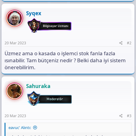
Syqex
20 Mar 2023
#2
Üzmez ama o kasada o işlemci stok fanla fazla
ısınabilir. Tam bütçeniz nedir ? Belki daha iyi sistem
önerebilirim.
Sahuraka
20 Mar 2023
#3
eavuc' Alıntı: