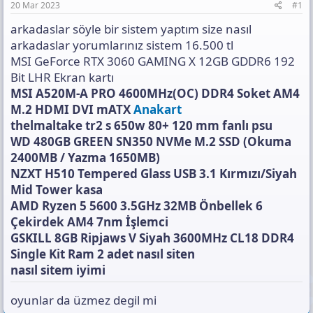
s
20 Mar 2023
#1
ı
arkadaslar söyle bir sistem yaptım size nasıl
n
ı
arkadaslar yorumlarınız sistem 16.500 tl
K
MSI GeForce RTX 3060 GAMING X 12GB GDDR6 192
o
Bit LHR Ekran kartı
p
MSI A520M-A PRO 4600MHz(OC) DDR4 Soket AM4
y
a
M.2 HDMI DVI mATX
Anakart
l
thelmaltake tr2 s 650w 80+ 120 mm fanlı psu
a
WD 480GB GREEN SN350 NVMe M.2 SSD (Okuma
2400MB / Yazma 1650MB)
NZXT H510 Tempered Glass USB 3.1 Kırmızı/Siyah
Mid Tower kasa
AMD Ryzen 5 5600 3.5GHz 32MB Önbellek 6
Çekirdek AM4 7nm İşlemci
GSKILL 8GB Ripjaws V Siyah 3600MHz CL18 DDR4
Single Kit Ram 2 adet nasıl siten
nasıl sitem iyimi
oyunlar da üzmez degil mi