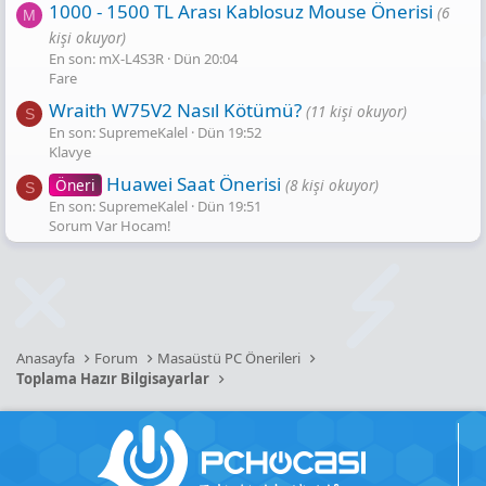
1000 - 1500 TL Arası Kablosuz Mouse Önerisi
(6
M
kişi okuyor)
En son: mX-L4S3R
Dün 20:04
Fare
Wraith W75V2 Nasıl Kötümü?
(11 kişi okuyor)
S
En son: SupremeKalel
Dün 19:52
Klavye
Huawei Saat Önerisi
Öneri
(8 kişi okuyor)
S
En son: SupremeKalel
Dün 19:51
Sorum Var Hocam!
Anasayfa
Forum
Masaüstü PC Önerileri
Toplama Hazır Bilgisayarlar