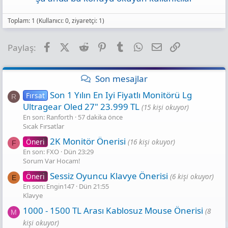
Toplam: 1 (Kullanıcı: 0, ziyaretçi: 1)
Facebook
X (Twitter)
Reddit
Pinterest
Tumblr
WhatsApp
E-posta
Link
Paylaş:
Son mesajlar
Son 1 Yılın En Iyi Fiyatlı Monitörü Lg
Fırsat
R
Ultragear Oled 27" 23.999 TL
(15 kişi okuyor)
En son: Ranforth
57 dakika önce
Sıcak Fırsatlar
2K Monitör Önerisi
Öneri
(16 kişi okuyor)
F
En son: FXO
Dün 23:29
Sorum Var Hocam!
Sessiz Oyuncu Klavye Önerisi
Öneri
(6 kişi okuyor)
E
En son: Engin147
Dün 21:55
Klavye
1000 - 1500 TL Arası Kablosuz Mouse Önerisi
(8
M
kişi okuyor)