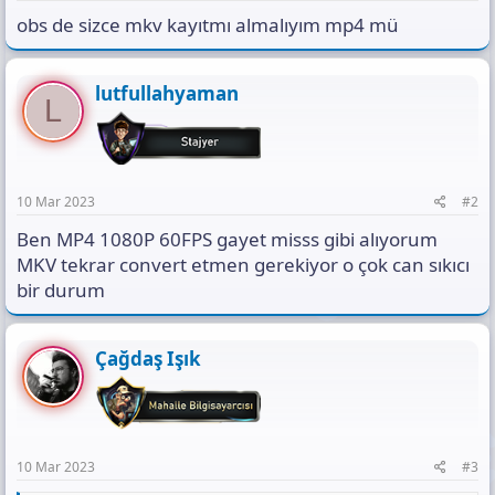
s
obs de sizce mkv kayıtmı almalıyım mp4 mü
ı
n
ı
K
lutfullahyaman
L
o
p
y
a
l
10 Mar 2023
#2
a
Ben MP4 1080P 60FPS gayet misss gibi alıyorum
MKV tekrar convert etmen gerekiyor o çok can sıkıcı
bir durum
Çağdaş Işık
10 Mar 2023
#3