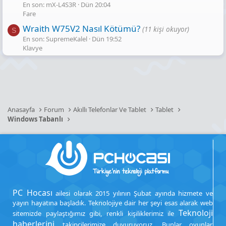
En son: mX-L4S3R
Dün 20:04
Fare
Wraith W75V2 Nasıl Kötümü?
(11 kişi okuyor)
S
En son: SupremeKalel
Dün 19:52
Klavye
Anasayfa
Forum
Akıllı Telefonlar Ve Tablet
Tablet
Windows Tabanlı
PC Hocası
ailesi olarak 2015 yılının Şubat ayında hizmete ve
yayın hayatına başladık. Teknolojiye dair her şeyi esas alarak web
Teknoloji
sitemizde paylaştığımız gibi, renkli kişiliklerimiz ile
haberlerini
takipçilerimize duyuruyoruz. Bunlar oyunlar,