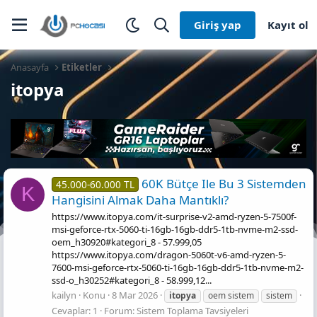
Giriş yap
Kayıt ol
Anasayfa
Etiketler
itopya
60K Bütçe Ile Bu 3 Sistemden
45.000-60.000 TL
K
Hangisini Almak Daha Mantıklı?
https://www.itopya.com/it-surprise-v2-amd-ryzen-5-7500f-
msi-geforce-rtx-5060-ti-16gb-16gb-ddr5-1tb-nvme-m2-ssd-
oem_h30920#kategori_8 - 57.999,05
https://www.itopya.com/dragon-5060t-v6-amd-ryzen-5-
7600-msi-geforce-rtx-5060-ti-16gb-16gb-ddr5-1tb-nvme-m2-
ssd-o_h30252#kategori_8 - 58.999,12...
kailyn
Konu
8 Mar 2026
itopya
oem sistem
sistem
Cevaplar: 1
Forum:
Sistem Toplama Tavsiyeleri