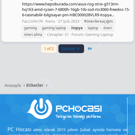
https://www.hepsiburada.com/asus-rog-strix-g513rm-
hq163-amd-ryzen-7-6800h-16gb-1tb-ssd-rtx3060-freedos-15-
6-tasinabilir-bilgisayar-pm-HBC000028VLR9 itopya...
FaLCoNn76
Konu
27 Şub 2023
#önerilereaçığım
gaming
gaming laptop
itopya
laptop
öneri
Cevaplar: 21
Forum:
Gaming Laptop
öneri alma
Last
1 of 2
Sonraki
Anasayfa
Etiketler
PC Hocası
ailesi olarak 2015 yılının Şubat ayında hizmete ve