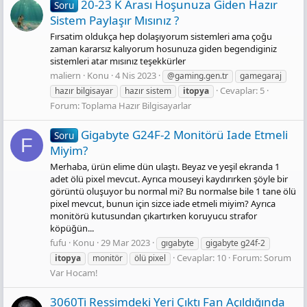
20-23 K Arası Hoşunuza Giden Hazır
Soru
Sistem Paylaşır Mısınız ?
Fırsatim oldukça hep dolaşıyorum sistemleri ama çoğu
zaman kararsız kalıyorum hosunuza giden begendiginiz
sistemleri atar mısınız teşekkürler
maliern
Konu
4 Nis 2023
@gaming.gen.tr
gamegaraj
Cevaplar: 5
hazır bilgisayar
hazır sistem
itopya
Forum:
Toplama Hazır Bilgisayarlar
Gigabyte G24F-2 Monitörü Iade Etmeli
Soru
F
Miyim?
Merhaba, ürün elime dün ulaştı. Beyaz ve yeşil ekranda 1
adet ölü pixel mevcut. Ayrıca mouseyi kaydırırken şöyle bir
görüntü oluşuyor bu normal mi? Bu normalse bile 1 tane ölü
pixel mevcut, bunun için sizce iade etmeli miyim? Ayrıca
monitörü kutusundan çıkartırken koruyucu strafor
köpüğün...
fufu
Konu
29 Mar 2023
gıgabyte
gigabyte g24f-2
Cevaplar: 10
Forum:
Sorum
itopya
monitör
ölü pixel
Var Hocam!
3060Ti̇ Ressimdeki Yeri Çıktı Fan Açıldığında