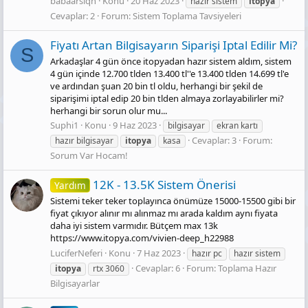
babaarslqn
Konu
20 Haz 2023
hazır sistem
itopya
Cevaplar: 2
Forum:
Sistem Toplama Tavsiyeleri
Fiyatı Artan Bilgisayarın Siparişi Iptal Edilir Mi?
S
Arkadaşlar 4 gün önce itopyadan hazır sistem aldım, sistem
4 gün içinde 12.700 tlden 13.400 tl''e 13.400 tlden 14.699 tl'e
ve ardından şuan 20 bin tl oldu, herhangi bir şekil de
siparişimi iptal edip 20 bin tlden almaya zorlayabilirler mi?
herhangi bir sorun olur mu...
Suphi1
Konu
9 Haz 2023
bilgisayar
ekran kartı
Cevaplar: 3
Forum:
hazır bilgisayar
itopya
kasa
Sorum Var Hocam!
12K - 13.5K Sistem Önerisi
Yardım
Sistemi teker teker toplayınca önümüze 15000-15500 gibi bir
fiyat çıkıyor alınır mı alınmaz mı arada kaldım aynı fiyata
daha iyi sistem varmıdır. Bütçem max 13k
https://www.itopya.com/vivien-deep_h22988
LuciferNeferi
Konu
7 Haz 2023
hazır pc
hazır sistem
Cevaplar: 6
Forum:
Toplama Hazır
itopya
rtx 3060
Bilgisayarlar