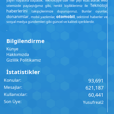
yayın hayatına başladık. Teknolojiye dair her şeyi esas alarak web
Teknoloji
sitemizde paylaştığımız gibi, renkli kişiliklerimiz ile
haberlerini
takipçilerimize duyuruyoruz. Bunlar oyunlar,
donanımlar
otomobil
, mobil yazılımlar,
, sektörel haberler ve
sosyal medya gündemleri gibi güncel ve kaliteli içeriklerdir.
.
Bilgilendirme
Künye
Hakkımızda
Gizlilik Politikamız
İstatistikler
Konular
93,691
Mesajlar
621,187
Kullanıcılar
60,441
Son Üye
Yusufreal2