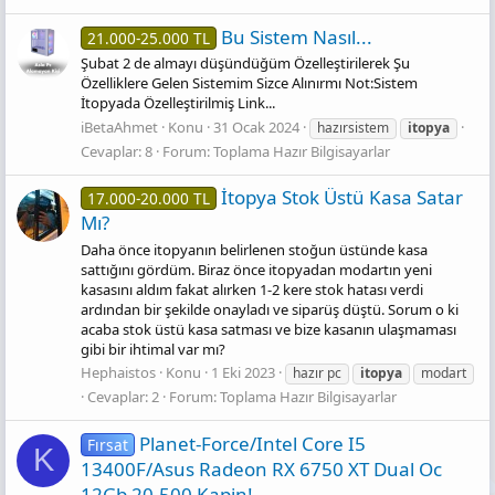
Bu Sistem Nasıl...
21.000-25.000 TL
Şubat 2 de almayı düşündüğüm Özelleştirilerek Şu
Özelliklere Gelen Sistemim Sizce Alınırmı Not:Sistem
İtopyada Özelleştirilmiş Link...
iBetaAhmet
Konu
31 Ocak 2024
hazırsistem
itopya
Cevaplar: 8
Forum:
Toplama Hazır Bilgisayarlar
İtopya Stok Üstü Kasa Satar
17.000-20.000 TL
Mı?
Daha önce itopyanın belirlenen stoğun üstünde kasa
sattığını gördüm. Biraz önce itopyadan modartın yeni
kasasını aldım fakat alırken 1-2 kere stok hatası verdi
ardından bir şekilde onayladı ve siparüş düştü. Sorum o ki
acaba stok üstü kasa satması ve bize kasanın ulaşmaması
gibi bir ihtimal var mı?
Hephaistos
Konu
1 Eki 2023
hazır pc
itopya
modart
Cevaplar: 2
Forum:
Toplama Hazır Bilgisayarlar
Planet-Force/Intel Core I5
Fırsat
K
13400F/Asus Radeon RX 6750 XT Dual Oc
12Gb 20.500 Kapin!