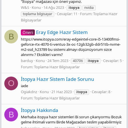
"İtopya" mağazası için öneri yapınız.
W&S
Konu
14 Ağu 2023
itopya
nvidia
Cevaplar: 11
Forum:
Toplama Hazır
toplama bilgisayar
Bilgisayarlar
Eray Edge Hazır Sistem
Öneri
B
https://www.itopya.com/eray-edgeintel-core-i5-13400fmsi-
geforce-rtx-4070-ti-ventus-3x-oc-12gb32gb-ddr51tb-nvme-
m2-ssd_h23789 bu sistemi almayı düşünüyorum sizce
alınırmı ? Eksikleri varmı?
barduy
Konu
24 Tem 2023
Cevaplar: 5
4070ti
itopya
Forum:
Toplama Hazır Bilgisayarlar
İtopya Hazır Sistem Iade Sorunu
O
iade
Ogiakdnz
Konu
21 Haz 2023
Cevaplar: 8
itopya
Forum:
Toplama Hazır Bilgisayarlar
İtopya Hakkında
B
Merhaba itopya hazır sistemleri Bi sorun çıkarıyormu Bozuk
gelme ihtimali varmı Birde Mağazadan teslim yapabilirmiyiz