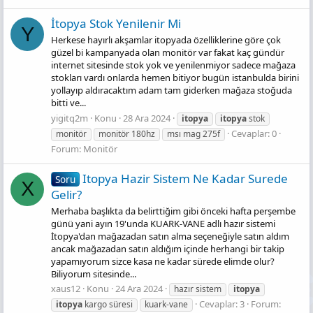
İtopya Stok Yeni̇leni̇r Mi̇
Y
Herkese hayırlı akşamlar itopyada özelliklerine göre çok
güzel bi kampanyada olan monitör var fakat kaç gündür
internet sitesinde stok yok ve yenilenmiyor sadece mağaza
stokları vardı onlarda hemen bitiyor bugün istanbulda birini
yollayıp aldıracaktım adam tam giderken mağaza stoğuda
bitti ve...
yigitq2m
Konu
28 Ara 2024
itopya
itopya
stok
Cevaplar: 0
monitör
monitör 180hz
msı mag 275f
Forum:
Monitör
Itopya Hazir Sistem Ne Kadar Surede
Soru
X
Gelir?
Merhaba başlıkta da belirttiğim gibi önceki hafta perşembe
günü yani ayın 19'unda KUARK-VANE adlı hazır sistemi
İtopya'dan mağazadan satın alma seçeneğiyle satın aldım
ancak mağazadan satın aldığım içinde herhangi bir takip
yapamıyorum sizce kasa ne kadar sürede elimde olur?
Biliyorum sitesinde...
xaus12
Konu
24 Ara 2024
hazır sistem
itopya
Cevaplar: 3
Forum:
itopya
kargo süresi
kuark-vane