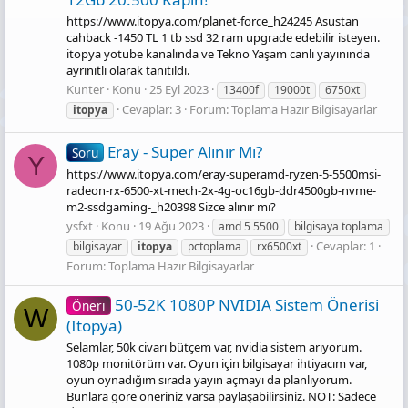
https://www.itopya.com/planet-force_h24245 Asustan
cahback -1450 TL 1 tb ssd 32 ram upgrade edebilir isteyen.
itopya yotube kanalında ve Tekno Yaşam canlı yayınında
ayrınıtlı olarak tanıtıldı.
Kunter
Konu
25 Eyl 2023
13400f
19000t
6750xt
Cevaplar: 3
Forum:
Toplama Hazır Bilgisayarlar
itopya
Eray - Super Alınır Mı?
Soru
Y
https://www.itopya.com/eray-superamd-ryzen-5-5500msi-
radeon-rx-6500-xt-mech-2x-4g-oc16gb-ddr4500gb-nvme-
m2-ssdgaming-_h20398 Sizce alınır mı?
ysfxt
Konu
19 Ağu 2023
amd 5 5500
bilgisaya toplama
Cevaplar: 1
bilgisayar
itopya
pctoplama
rx6500xt
Forum:
Toplama Hazır Bilgisayarlar
50-52K 1080P NVIDIA Sistem Önerisi
Öneri
W
(Itopya)
Selamlar, 50k civarı bütçem var, nvidia sistem arıyorum.
1080p monitörüm var. Oyun için bilgisayar ihtiyacım var,
oyun oynadığım sırada yayın açmayı da planlıyorum.
Bunlara göre öneriniz varsa paylaşabilirsiniz. NOT: Sadece