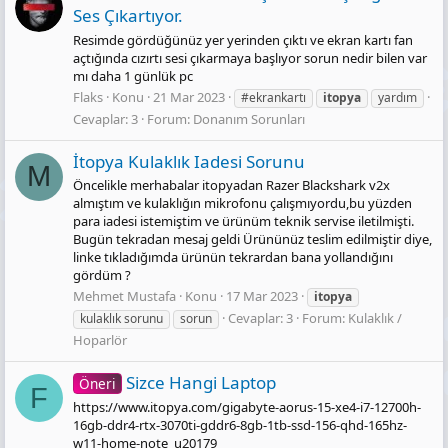
Ses Çıkartıyor.
Resimde gördüğünüz yer yerinden çıktı ve ekran kartı fan
açtığında cızırtı sesi çıkarmaya başlıyor sorun nedir bilen var
mı daha 1 günlük pc
Flaks
Konu
21 Mar 2023
#ekrankartı
itopya
yardım
Cevaplar: 3
Forum:
Donanım Sorunları
İtopya Kulaklık Iadesi Sorunu
M
Öncelikle merhabalar itopyadan Razer Blackshark v2x
almıştım ve kulaklığın mikrofonu çalışmıyordu,bu yüzden
para iadesi istemiştim ve ürünüm teknik servise iletilmişti.
Bugün tekradan mesaj geldi Ürününüz teslim edilmiştir diye,
linke tıkladığımda ürünün tekrardan bana yollandığını
gördüm ?
Mehmet Mustafa
Konu
17 Mar 2023
itopya
Cevaplar: 3
Forum:
Kulaklık /
kulaklık sorunu
sorun
Hoparlör
Sizce Hangi Laptop
Öneri
F
https://www.itopya.com/gigabyte-aorus-15-xe4-i7-12700h-
16gb-ddr4-rtx-3070ti-gddr6-8gb-1tb-ssd-156-qhd-165hz-
w11-home-note_u20179