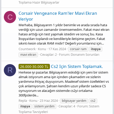
Toplama Hazır Bilgisayarlar
Corsair Vengeance Ram'ler Mavi Ekran
C
Veriyor
Merhaba, Bilgisayarım 1 yıldır benimle ve arada sırada hata
verdiği için uzun zamandır önemsemedim. Fakat mavi ekran
hatası arttığı için test yapmak istedim ve sonuç bu. Kasa
İtopya'dan toplandı ve kendileriyle iletişime geçtim. Fakat
sıkıntı kesin olarak RAM midir? Değerli yorumlarınız için...
Countwork
Konu
17 Kas 2024
corsair ram
itopya
Cevaplar: 2
Forum:
Donanım Sorunları
mavi ekran
Cs2 Için Sistem Toplamak.
26.000-30.000 TL
R
Herkese iyi pazarlar. Bilgisayarım eskidiği için yeni bir sistem
almak istiyorum ama işin içinden çıkamadım ve sizlerin
yardımına ihtiyaç duyuyorum. Maalesef sistem özellekleri vs
çok anlamıyorum. Şahsen kendim uzun yıllardır sadece CS
oynuyorum ve alacağım sistemde cs2yi ortalama
300fpslerde...
Repla
Konu
23 Haz 2024
bilgisayar yardım
cs2
Cevaplar: 4
Forum:
Sistem
itopya
sistem yardım
Toplama Tavsiyeleri