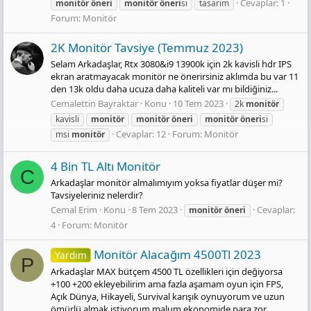
Cevaplar: 1
monitör
öneri
monitör
öneri
si
tasarım
Forum:
Monitör
2K Monitör Tavsiye (Temmuz 2023)
Selam Arkadaşlar, Rtx 3080&i9 13900k için 2k kavisli hdr IPS
ekran aratmayacak monitör ne önerirsiniz aklımda bu var 11
den 13k oldu daha ucuza daha kaliteli var mı bildiğiniz...
Cemalettin Bayraktar
Konu
10 Tem 2023
2k
monitör
kavisli
monitör
monitör
öneri
monitör
öneri
si
Cevaplar: 12
Forum:
Monitör
msi
monitör
4 Bin TL Altı Monitör
C
Arkadaşlar monitör almalımıyım yoksa fiyatlar düşer mi?
Tavsiyeleriniz nelerdir?
Cemal Erim
Konu
8 Tem 2023
Cevaplar:
monitör
öneri
4
Forum:
Monitör
Monitör Alacağım 4500Tl 2023
Yardım
P
Arkadaşlar MAX bütçem 4500 TL özellikleri için değiyorsa
+100 +200 ekleyebilirim ama fazla aşamam oyun için FPS,
Açık Dünya, Hikayeli, Survival karışık oynuyorum ve uzun
ömürlü almak istiyorum malum ekonomide para zor