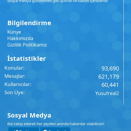
sosyal medya gündemleri gibi güncel ve kaliteli içeriklerdir.
.
Bilgilendirme
Künye
Hakkımızda
Gizlilik Politikamız
İstatistikler
Konular
93,690
Mesajlar
621,179
Kullanıcılar
60,441
Son Üye
Yusufreal2
Sosyal Medya
Bizi takip ederek her şeyden anında haberdar olabilirsin!