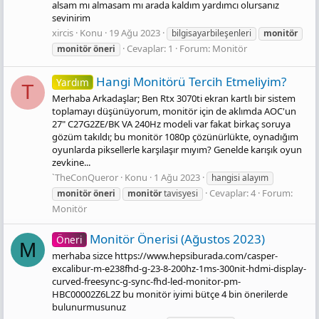
alsam mı almasam mı arada kaldım yardımcı olursanız
sevinirim
xircis
Konu
19 Ağu 2023
bilgisayarbileşenleri
monitör
Cevaplar: 1
Forum:
Monitör
monitör
öneri
Hangi Monitörü Tercih Etmeliyim?
Yardım
T
Merhaba Arkadaşlar; Ben Rtx 3070ti ekran kartlı bir sistem
toplamayı düşünüyorum, monitör için de aklımda AOC'un
27" C27G2ZE/BK VA 240Hz modeli var fakat birkaç soruya
gözüm takıldı; bu monitör 1080p çözünürlükte, oynadığım
oyunlarda piksellerle karşılaşır mıyım? Genelde karışık oyun
zevkine...
`TheConQueror
Konu
1 Ağu 2023
hangisi alayım
Cevaplar: 4
Forum:
monitör
öneri
monitör
tavisyesi
Monitör
Monitör Önerisi (Ağustos 2023)
Öneri
M
merhaba sizce https://www.hepsiburada.com/casper-
excalibur-m-e238fhd-g-23-8-200hz-1ms-300nit-hdmi-display-
curved-freesync-g-sync-fhd-led-monitor-pm-
HBC00002Z6L2Z bu monitör iyimi bütçe 4 bin önerilerde
bulunurmusunuz