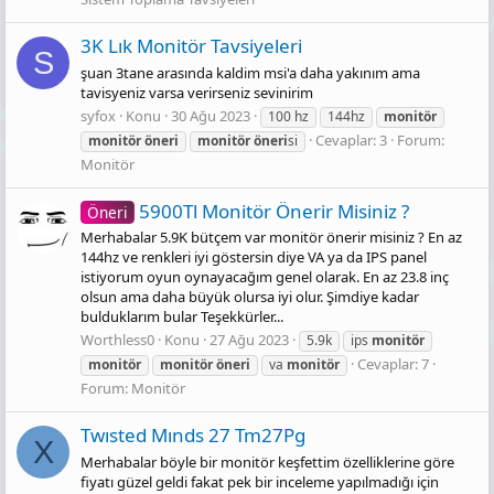
3K Lık Monitör Tavsiyeleri
S
şuan 3tane arasında kaldim msi'a daha yakınım ama
tavisyeniz varsa verirseniz sevinirim
syfox
Konu
30 Ağu 2023
100 hz
144hz
monitör
Cevaplar: 3
Forum:
monitör
öneri
monitör
öneri
si
Monitör
5900Tl Monitör Önerir Misiniz ?
Öneri
Merhabalar 5.9K bütçem var monitör önerir misiniz ? En az
144hz ve renkleri iyi göstersin diye VA ya da IPS panel
istiyorum oyun oynayacağım genel olarak. En az 23.8 inç
olsun ama daha büyük olursa iyi olur. Şimdiye kadar
bulduklarım bular Teşekkürler...
Worthless0
Konu
27 Ağu 2023
5.9k
ips
monitör
Cevaplar: 7
monitör
monitör
öneri
va
monitör
Forum:
Monitör
Twısted Mınds 27 Tm27Pg
X
Merhabalar böyle bir monitör keşfettim özelliklerine göre
fiyatı güzel geldi fakat pek bir inceleme yapılmadığı için