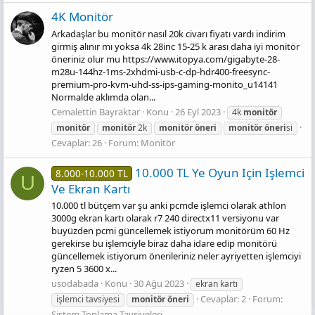
4K Monitör
Arkadaşlar bu monitör nasıl 20k civarı fiyatı vardı indirim
girmiş alınır mı yoksa 4k 28inc 15-25 k arası daha iyi monitör
öneriniz olur mu https://www.itopya.com/gigabyte-28-
m28u-144hz-1ms-2xhdmi-usb-c-dp-hdr400-freesync-
premium-pro-kvm-uhd-ss-ips-gaming-monito_u14141
Normalde aklımda olan...
Cemalettin Bayraktar
Konu
26 Eyl 2023
4k
monitör
monitör
monitör
2k
monitör
öneri
monitör
öneri
si
Cevaplar: 26
Forum:
Monitör
10.000 TL Ye Oyun Için Işlemci
8.000-10.000 TL
U
Ve Ekran Kartı
10.000 tl bütçem var şu anki pcmde işlemci olarak athlon
3000g ekran kartı olarak r7 240 directx11 versiyonu var
buyüzden pcmi güncellemek istiyorum monitörüm 60 Hz
gerekirse bu işlemciyle biraz daha idare edip monitörü
güncellemek istiyorum önerileriniz neler ayriyetten işlemciyi
ryzen 5 3600 x...
usodabada
Konu
30 Ağu 2023
ekran kartı
Cevaplar: 2
Forum:
işlemci tavsiyesi
monitör
öneri
Sistem Toplama Tavsiyeleri