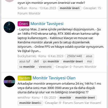
oyun için monitör arıyorum önerinizi var mıdır?
Sefkan
Konu
13 Kas 2023
Cevaplar: 15
monitör
öneri
Forum:
Monitör
Monitör Tavsiyesi
Öneri
- Laptop Max. 2 sene içinde yenilemeyi düşünüyorum. - Şu
an 144hz FHD ekrana sahip, RTX 3060 ekran kartına sahip
laptop kullanıcısıyım. - Kablosuz klavye ve mouse var.
Kendime monitör alarak yeni bi setup düzenlemek
istiyorum. - Online FPS ve hikaye odaklı oyunlar oynuyorum.
Ve Dijital Oyun...
buckybarnes
Konu
6 Kas 2023
2560x1440
asus
asus tuf
dell
ips
monitör
monitör
öneri
msi
Cevaplar: 0
Forum:
Monitör
va
monitör
viewsonic
Monitör Tavsiyesi Olan
Yardım
Arkadaşlar monitör areıyorum ortalama 24 inç 144 hz 1 ms
veya daha üstü max 3000 3500 arası ya da daha düşük
olursa daha iyi olur var mı bildiğiniz önerdiğiniz ??
wmithra
Konu
1 Eki 2023
monitör
monitör
öneri
Cevaplar: 9
Forum:
Sorum Var Hocam!
monitör
öneri
si