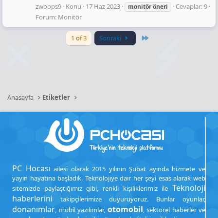
zwoops9
Konu
17 Haz 2023
Cevaplar: 9
monitör
öneri
Forum:
Monitör
Last
1 of 3
Sonraki
Anasayfa
Etiketler
PC Hocası
ailesi olarak 2015 yılının Şubat ayında hizmete ve
yayın hayatına başladık. Teknolojiye dair her şeyi esas alarak web
Teknoloji
sitemizde paylaştığımız gibi, renkli kişiliklerimiz ile
haberlerini
takipçilerimize duyuruyoruz. Bunlar oyunlar,
donanımlar
otomobil
, mobil yazılımlar,
, sektörel haberler ve