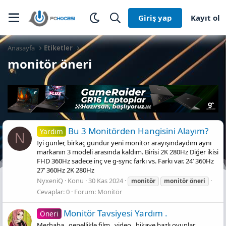
Giriş yap
Kayıt ol
Anasayfa
Etiketler
monitör öneri
Bu 3 Monitörden Hangisini Alayım?
Yardım
N
İyi günler, birkaç gündür yeni monitör arayışındaydım aynı
markanın 3 modeli arasında kaldım. Birisi 2K 280Hz Diğer ikisi
FHD 360Hz sadece inç ve g-sync farkı vs. Farkı var. 24’ 360Hz
27’ 360Hz 2K 280Hz
NyxeniQ
Konu
30 Kas 2024
monitör
monitör
öneri
Cevaplar: 0
Forum:
Monitör
Monitör Tavsiyesi Yardım .
Öneri
Merhaba , genellikle film , video , hikaye bazlı oyunlar