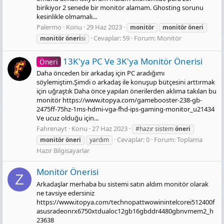
birikiyor 2 senede bir monitör alamam. Ghosting sorunu
kesinlikle olmamalı...
Palermo
Konu
29 Haz 2023
monitör
monitör
öneri
Cevaplar: 59
Forum:
Monitör
monitör
öneri
si
13K'ya PC Ve 3K'ya Monitör Önerisi
Öneri
Daha önceden bir arkadaş için PC aradığımı
söylemiştim.Şimdi o arkadaş ile konuşup bütçesini arttırmak
için uğraştık Daha önce yapılan önerilerden aklıma takılan bu
monitör https://www.itopya.com/gamebooster-238-gb-
2475ff-75hz-1ms-hdmi-vga-fhd-ips-gaming-monitor_u21434
Ve ucuz olduğu için...
Fahrenayt
Konu
27 Haz 2023
#hazır sistem
öneri
Cevaplar: 0
Forum:
Toplama
monitör
öneri
yardım
Hazır Bilgisayarlar
Monitör Önerisi
Z
Arkadaşlar merhaba bu sistemi satın aldım monitör olarak
ne tavsiye edersiniz
https://www.itopya.com/technopattwowinintelcorei512400f
asusradeonrx6750xtdualoc12gb16gbddr4480gbnvmem2_h
23638