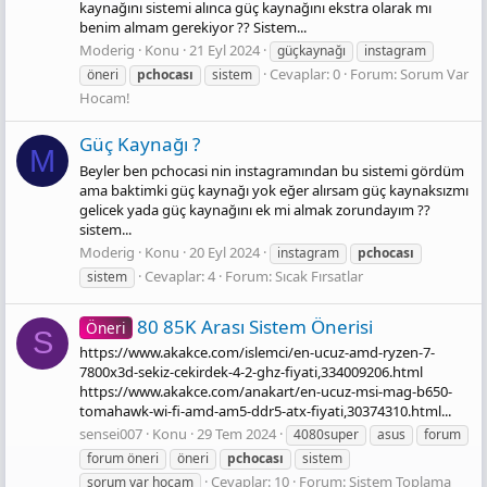
kaynağını sistemi alınca güç kaynağını ekstra olarak mı
benim almam gerekiyor ?? Sistem...
Moderig
Konu
21 Eyl 2024
güçkaynağı
instagram
Cevaplar: 0
Forum:
Sorum Var
öneri
pchocası
sistem
Hocam!
Güç Kaynağı ?
M
Beyler ben pchocasi nin instagramından bu sistemi gördüm
ama baktimki güç kaynağı yok eğer alırsam güç kaynaksızmı
gelicek yada güç kaynağını ek mi almak zorundayım ??
sistem...
Moderig
Konu
20 Eyl 2024
instagram
pchocası
Cevaplar: 4
Forum:
Sıcak Fırsatlar
sistem
80 85K Arası Sistem Önerisi
Öneri
S
https://www.akakce.com/islemci/en-ucuz-amd-ryzen-7-
7800x3d-sekiz-cekirdek-4-2-ghz-fiyati,334009206.html
https://www.akakce.com/anakart/en-ucuz-msi-mag-b650-
tomahawk-wi-fi-amd-am5-ddr5-atx-fiyati,30374310.html...
sensei007
Konu
29 Tem 2024
4080super
asus
forum
forum öneri
öneri
pchocası
sistem
Cevaplar: 10
Forum:
Sistem Toplama
sorum var hocam