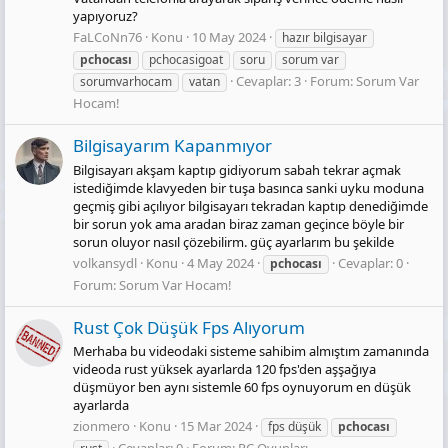
yapıyoruz?
FaLCoNn76
Konu
10 May 2024
hazır bilgisayar
pchocası
pchocasigoat
soru
sorum var
Cevaplar: 3
Forum:
Sorum Var
sorumvarhocam
vatan
Hocam!
Bilgisayarım Kapanmıyor
Bilgisayarı akşam kaptıp gidiyorum sabah tekrar açmak
istediğimde klavyeden bir tuşa basınca sanki uyku moduna
geçmiş gibi açılıyor bilgisayarı tekradan kaptıp denediğimde
bir sorun yok ama aradan biraz zaman geçince böyle bir
sorun oluyor nasıl çözebilirm. güç ayarlarım bu şekilde
volkansydl
Konu
4 May 2024
Cevaplar: 0
pchocası
Forum:
Sorum Var Hocam!
Rust Çok Düşük Fps Alıyorum
Merhaba bu videodaki sisteme sahibim almıştım zamanında
videoda rust yüksek ayarlarda 120 fps'den aşşağıya
düşmüyor ben aynı sistemle 60 fps oynuyorum en düşük
ayarlarda
zionmero
Konu
15 Mar 2024
fps düşük
pchocası