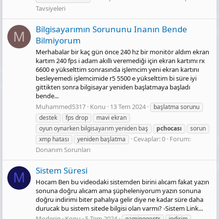
Tavsiyeleri
Bilgisayarımın Sorununu Inanın Bende
M
Bilmiyorum
Merhabalar bir kaç gün önce 240 hz bir monitör aldım ekran
kartım 240 fps i adam akıllı veremediği için ekran kartımı rx
6600 e yükselttim sonrasında işlemcim yeni ekran kartını
besleyemedi işlemcimide r5 5500 e yükselttim bi süre iyi
gittikten sonra bilgisayar yeniden başlatmaya başladı
bende...
Muhammed5317
Konu
13 Tem 2024
başlatma sorunu
destek
fps drop
mavi ekran
oyun oynarken bilgisayarım yeniden baş
pchocası
sorun
Cevaplar: 0
Forum:
xmp hatası
yeniden başlatma
Donanım Sorunları
Sistem Süresi
M
Hocam Ben bu videodaki sistemden birini alıcam fakat yazın
sonuna doğru alıcam ama şüpheleniyorum yazın sonuna
doğru indirimi biter pahalıya gelir diye ne kadar süre daha
durucak bu sistem sitede bilgisi olan varmı? -Sistem Link...
Moderig
Konu
5 Tem 2024
gaminggentr
indirim