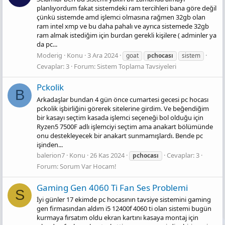
planlıyordum fakat sistemdeki ram tercihleri bana göre değil
çünkü sistemde amd işlemci olmasına rağmen 32gb olan
ram intel xmp ve bu daha pahalı ve ayrıca sistemede 32gb
ram almak istediğim için burdan gerekli kişilere ( adminler ya
da pc...
Moderig
Konu
3 Ara 2024
goat
pchocası
sistem
Cevaplar: 3
Forum:
Sistem Toplama Tavsiyeleri
Pckoli̇k
B
Arkadaşlar bundan 4 gün önce cumartesi gecesi pc hocası
pckolik işbirliğini görerek sitelerine girdim. Ve beğendiğim
bir kasayı seçtim kasada işlemci seçeneği bol olduğu için
Ryzen5 7500F adlı işlemciyi seçtim ama anakart bölümünde
onu destekleyecek bir anakart sunmamışlardı. Bende pc
işinden...
balerion7
Konu
26 Kas 2024
Cevaplar: 3
pchocası
Forum:
Sorum Var Hocam!
Gaming Gen 4060 Ti Fan Ses Problemi
S
İyi günler 17 ekimde pc hocasının tavsiye sistemini gaming
gen firmasından aldım i5 12400f 4060 ti olan sistemi bugün
kurmaya fırsatım oldu ekran kartını kasaya montaj için