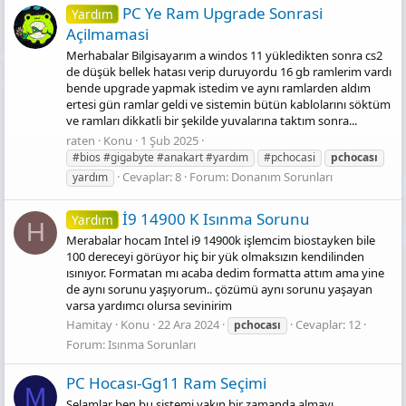
PC Ye Ram Upgrade Sonrasi
Yardım
Açilmamasi
Merhabalar Bilgisayarım a windos 11 yükledikten sonra cs2
de düşük bellek hatası verip duruyordu 16 gb ramlerim vardı
bende upgrade yapmak istedim ve aynı ramlarden aldım
ertesi gün ramlar geldi ve sistemin bütün kablolarını söktüm
ve ramları dikkatli bir şekilde yuvalarına taktım sonra...
raten
Konu
1 Şub 2025
#bios #gigabyte #anakart #yardım
#pchocasi
pchocası
Cevaplar: 8
Forum:
Donanım Sorunları
yardım
İ9 14900 K Isınma Sorunu
Yardım
H
Merabalar hocam Intel i9 14900k işlemcim biostayken bile
100 dereceyi görüyor hiç bir yük olmaksızın kendilinden
ısınıyor. Formatan mı acaba dedim formatta attım ama yine
de aynı sorunu yaşıyorum.. çözümü aynı sorunu yaşayan
varsa yardımcı olursa sevinirim
Hamitay
Konu
22 Ara 2024
Cevaplar: 12
pchocası
Forum:
Isınma Sorunları
PC Hocası-Gg11 Ram Seçimi
M
Selamlar ben bu sistemi yakın bir zamanda almayı