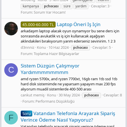
Cevaplar: 3
kampanya
pchocası
süre
yardım
Forum:
Sorum Var Hocam!
Laptop Öneri Iş Için
45.000-60.000 TL
arkadaşım laptop alacak oyun oynamıyor bu sene ders için
sonrasında avukatlık vs iş için kullanacak aşağıyan
aklındakileri bırakıyorum yarım ederseniz sevinirim. 1 2 3
d3nnniz
Konu
10 Haz 2024
Cevaplar: 5
pchocası
Forum:
Toplama Hazır Bilgisayarlar
Sistem Düzgün Çalışmıyor
C
Yardımmmmmmmm
amd ryzen 5700x, and ryzen 7700xt, 16gb ram 1tb ssd 1tb
hard disk sistemimde ne yaparsam yapayım max 230 fps
alıyorum muadil sistemlerde 400-500 arası
cankut memiş
Konu
30 May 2024
Cevaplar: 8
pchocası
Forum:
Performans Düşüklüğü
Vatandan Telefonla Arayarak Sipariş
Soru
F
Verince Ödeme Nasıl Yapıyoruz?
Vatandan telefonla arayarak sipariş verince ödeme nasıl