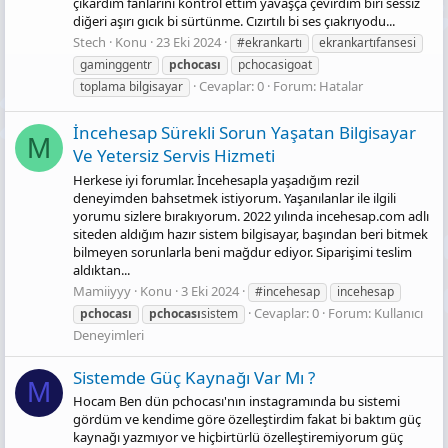
çıkardım fanlarını kontrol ettim yavaşça çevirdim biri sessiz
diğeri aşırı gıcık bi sürtünme. Cızırtılı bi ses çıakrıyodu...
Stech
Konu
23 Eki 2024
#ekrankartı
ekrankartıfansesi
gaminggentr
pchocası
pchocasigoat
Cevaplar: 0
Forum:
Hatalar
toplama bilgisayar
İncehesap Sürekli Sorun Yaşatan Bilgisayar
M
Ve Yetersiz Servis Hizmeti
Herkese iyi forumlar. İncehesapla yaşadığım rezil
deneyimden bahsetmek istiyorum. Yaşanılanlar ile ilgili
yorumu sizlere bırakıyorum. 2022 yılında incehesap.com adlı
siteden aldığım hazır sistem bilgisayar, başından beri bitmek
bilmeyen sorunlarla beni mağdur ediyor. Siparişimi teslim
aldıktan...
Mamiiyyy
Konu
3 Eki 2024
#incehesap
incehesap
Cevaplar: 0
Forum:
Kullanıcı
pchocası
pchocası
sistem
Deneyimleri
Sistemde Güç Kaynağı Var Mı ?
M
Hocam Ben dün pchocası'nın instagramında bu sistemi
gördüm ve kendime göre özelleştirdim fakat bi baktım güç
kaynağı yazmıyor ve hiçbirtürlü özelleştiremiyorum güç