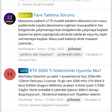
2
Forum:
Sıcak Fırsatlar
Fare Takilma Sorunu
Yardım
Mausumu (a4tech x7 f5 modeli eskilerin efsanesi) tüm maus
padlerimde (siyah) denememe rağmen mauspadlerin her
bölgesinde çalışmamaya bazı bölgelerinde çalışmaya başladı.
Kaydırma işlemi yaptığımda ekranda takılarak veya hiç tepki
vermemeye başladı. Maus padi kaldırıp direk masanın
üzerinde...
KaiHiwatari
Konu
9 Ağu 2025
pchocası
Cevaplar: 0
yardımcı olur musunuz?
yardımedin lütfen
Forum:
Fare
RTX 3060 Ti Sistemimle Uyumlu Mu?
Soru
H
Merhaba Sistemim şu şekil: 1-powerboost fury 550w 80+
120mm fanlı psu 2-corsair 16 gb ram 3200 mhz cl16 ddr4 3-
Asus b450m dragon 4400mhz anakart 4-Amd ryzen 5 5500
3.6ghz 16mb önbellek 6 çekirdek İşlemci 3060 ti almayı
düşünüyorum , fikirlerinizi bekliyorum TEşekkür ederim
hasanbey
Konu
15 Mar 2025
Cevaplar: 5
pchocası
Forum:
Sistem Toplama Tavsiyeleri