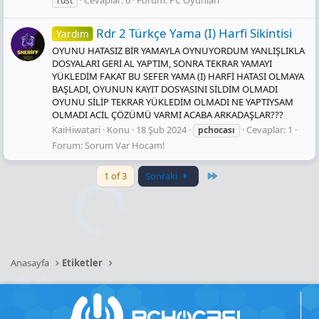
Cevaplar: 0
Forum:
PC Oyunları
rust
Rdr 2 Türkçe Yama (I) Harfi̇ Sikintisi
Yardım
OYUNU HATASIZ BİR YAMAYLA OYNUYORDUM YANLIŞLIKLA
DOSYALARI GERİ AL YAPTIM, SONRA TEKRAR YAMAYI
YÜKLEDİM FAKAT BU SEFER YAMA (I) HARFİ HATASI OLMAYA
BAŞLADI, OYUNUN KAYIT DOSYASINI SİLDİM OLMADI
OYUNU SİLİP TEKRAR YÜKLEDİM OLMADI NE YAPTIYSAM
OLMADI ACİL ÇÖZÜMÜ VARMI ACABA ARKADAŞLAR???
KaiHiwatari
Konu
18 Şub 2024
Cevaplar: 1
pchocası
Forum:
Sorum Var Hocam!
Last
1 of 3
Sonraki
Anasayfa
Etiketler