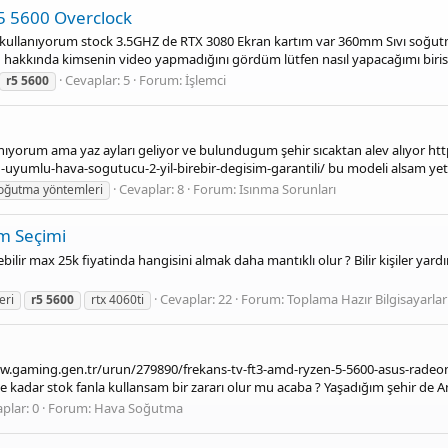
5 5600 Overclock
kullanıyorum stock 3.5GHZ de RTX 3080 Ekran kartım var 360mm Sıvı soğutma
akkında kimsenin video yapmadığını gördüm lütfen nasıl yapacağımı birisi.
Cevaplar: 5
Forum:
İşlemci
r5
5600
yorum ama yaz ayları geliyor ve bulundugum şehir sıcaktan alev alıyor h
uyumlu-hava-sogutucu-2-yil-birebir-degisim-garantili/ bu modeli alsam yeter
Cevaplar: 8
Forum:
Isınma Sorunları
oğutma yöntemleri
em Seçimi
ebilir max 25k fiyatinda hangisini almak daha mantıklı olur ? Bilir kişiler y
Cevaplar: 22
Forum:
Toplama Hazır Bilgisayarlar
eri
r5
5600
rtx 4060ti
/www.gaming.gen.tr/urun/279890/frekans-tv-ft3-amd-ryzen-5-5600-asus-rade
e kadar stok fanla kullansam bir zararı olur mu acaba ? Yaşadığım şehir de An
plar: 0
Forum:
Hava Soğutma