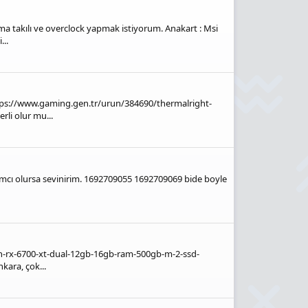
 takılı ve overclock yapmak istiyorum. Anakart : Msi
..
ttps://www.gaming.gen.tr/urun/384690/thermalright-
li olur mu...
ardımcı olursa sevinirim. 1692709055 1692709069 bide boyle
on-rx-6700-xt-dual-12gb-16gb-ram-500gb-m-2-ssd-
kara, çok...