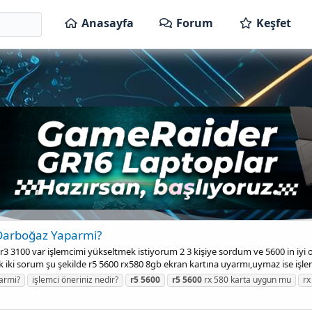
Anasayfa
Forum
Keşfet
Darboğaz Yaparmi?
 3100 var işlemcimi yükseltmek istiyorum 2 3 kişiye sordum ve 5600 in iyi 
ilk iki sorum şu şekilde r5 5600 rx580 8gb ekran kartına uyarmı,uymaz ise işlem
armi?
işlemci öneriniz nedir?
r5
5600
r5
5600
rx 580 karta uygun mu
rx