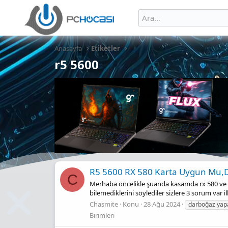
Anasayfa
Etiketler
r5 5600
R5 5600 RX 580 Karta Uygun Mu,
C
Merhaba öncelikle şuanda kasamda rx 580 ve r3
bilemediklerini söylediler sizlere 3 sorum var 
Chasmite
Konu
28 Ağu 2024
darboğaz yap
Birimleri