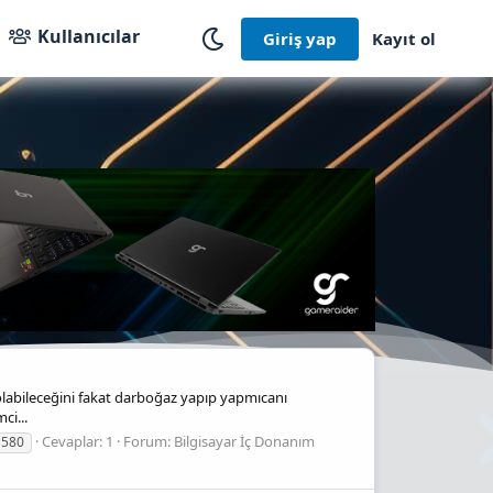
Kullanıcılar
Giriş yap
Kayıt ol
olabileceğini fakat darboğaz yapıp yapmıcanı
ci...
Cevaplar: 1
Forum:
Bilgisayar İç Donanım
 580