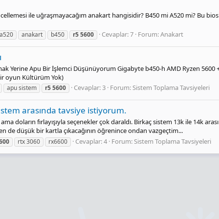
güncellemesi ile uğraşmayacağım anakart hangisidir? B450 mi A520 mi? Bu bio
Cevaplar: 7
Forum:
Anakart
a520
anakart
b450
r5
5600
ı
lmak Yerine Apu Bir İşlemci Düşünüyorum Gigabyte b450-h AMD Ryzen 5600 +
bir oyun Kültürüm Yok)
Cevaplar: 3
Forum:
Sistem Toplama Tavsiyeleri
apu sistem
r5
5600
istem arasında tavsiye istiyorum.
m ama doların fırlayışıyla seçenekler çok daraldı. Birkaç sistem 13k ile 14k
den de düşük bir kartla çıkacağının öğrenince ondan vazgeçtim...
Cevaplar: 4
Forum:
Sistem Toplama Tavsiyeleri
600
rtx 3060
rx6600