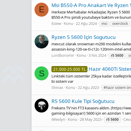
Msi B550-A Pro Anakart Ve Ryzen 
E
Herkeze Merhabalar Arkadaşlar, Ryzen 5 5600 
B550-A Pro şimdi youtubeye baktım ve bunun h
Eizew
Konu
22 Ağu 2024
msi
overclock
Ryzen 5 5600 Için Sogutucu
mevcut olarak snowman m200 modelini kullanı
assassin-king-120-se-tl-c12c-120mm-intel-amd-
Lordboromir
Konu
3 Nis 2024
r5
5600
s
Hazır 4060Ti Sist
21.000-25.000 TL
S
Linkteki tüm sistemler 25kya kadar özelleştiril
bi sistem var
Shinax
Konu
22 Ağu 2023
#hazır sistem ön
R5 5600 Kule Tipi Soğutucu
Frekans TV'nin FT3 kasasını aldım. (https:/
gaming-bilgisayar/) 5600 için en azından 1 sen
iWexlyn
Konu
28 May 2023
Ceva
r5
5600