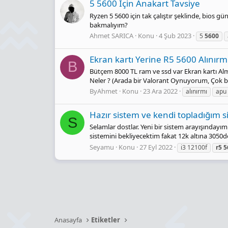
5 5600 Için Anakart Tavsi̇ye
Ryzen 5 5600 için tak çalıştır şeklinde, bios 
bakmalıyım?
Ahmet SARICA
Konu
4 Şub 2023
5
5600
Ekran kartı Yerine R5 5600 Alınırm
B
Bütçem 8000 TL ram ve ssd var Ekran kartı A
Neler ? (Arada bir Valorant Oynuyorum, Çok 
ByAhmet
Konu
23 Ara 2022
alınırmı
apu
Hazır sistem ve kendi topladığım s
S
Selamlar dostlar. Yeni bir sistem arayışındayı
sistemini bekliyecektim fakat 12k altına 3050
Seyamu
Konu
27 Eyl 2022
i3 12100f
r5
5
Anasayfa
Etiketler